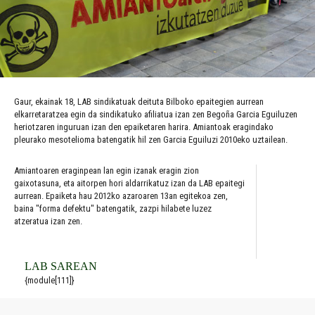
Gaur, ekainak 18, LAB sindikatuak deituta Bilboko epaitegien aurrean
elkarretaratzea egin da sindikatuko afiliatua izan zen Begoña Garcia Eguiluzen
heriotzaren inguruan izan den epaiketaren harira. Amiantoak eragindako
pleurako mesotelioma batengatik hil zen Garcia Eguiluzi 2010eko uztailean.
Amiantoaren eraginpean lan egin izanak eragin zion
gaixotasuna, eta aitorpen hori aldarrikatuz izan da LAB epaitegi
aurrean. Epaiketa hau 2012ko azaroaren 13an egitekoa zen,
baina "forma defektu" batengatik, zazpi hilabete luzez
atzeratua izan zen.
LAB SAREAN
{module[111]}