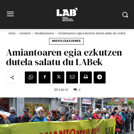
Inicio
Amianto
Movilizaciones
Amiantoaren egia ezkutzen dutela salatu du LABek
MOVILIZACIONES
Amiantoaren egia ezkutzen
dutela salatu du LABek
2013-06-18
0