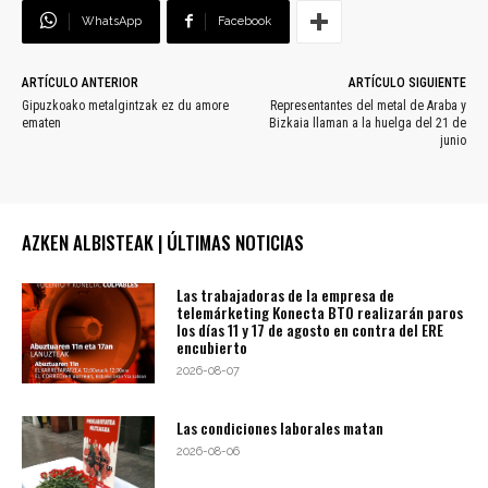
WhatsApp
Facebook
ARTÍCULO ANTERIOR
ARTÍCULO SIGUIENTE
Gipuzkoako metalgintzak ez du amore
Representantes del metal de Araba y
ematen
Bizkaia llaman a la huelga del 21 de
junio
AZKEN ALBISTEAK | ÚLTIMAS NOTICIAS
Las trabajadoras de la empresa de
telemárketing Konecta BTO realizarán paros
los días 11 y 17 de agosto en contra del ERE
encubierto
2026-08-07
Las condiciones laborales matan
2026-08-06