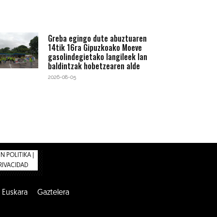
Greba egingo dute abuztuaren
14tik 16ra Gipuzkoako Moeve
gasolindegietako langileek lan
baldintzak hobetzearen alde
2026-08-05
 POLITIKA |
PRIVACIDAD
Euskara
Gaztelera