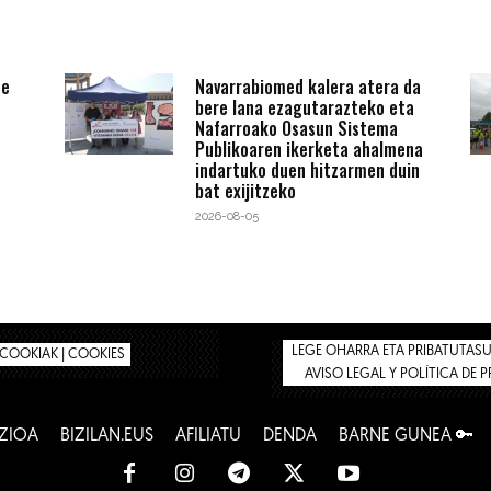
te
Navarrabiomed kalera atera da
bere lana ezagutarazteko eta
Nafarroako Osasun Sistema
Publikoaren ikerketa ahalmena
indartuko duen hitzarmen duin
bat exijitzeko
2026-08-05
LEGE OHARRA ETA PRIBATUTASUN
COOKIAK | COOKIES
AVISO LEGAL Y POLÍTICA DE 
ZIOA
BIZILAN.EUS
AFILIATU
DENDA
BARNE GUNEA 🔑