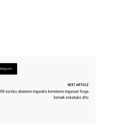
Telegram
NEXT ARTICLE
0 euroko abalaren inguruko kereilaren inguruan froga
berriak eskatuko ditu