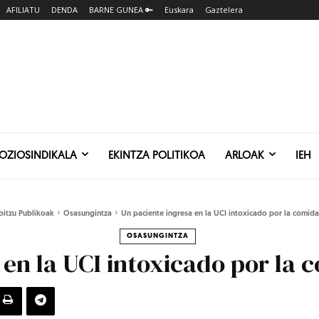
AFILIATU
DENDA
BARNE GUNEA 🔑
Euskara
Gaztelera
SOZIOSINDIKALA
EKINTZA POLITIKOA
ARLOAK
IEH
bitzu Publikoak
Osasungintza
Un paciente ingresa en la UCI intoxicado por la comida
OSASUNGINTZA
 en la UCI intoxicado por la 