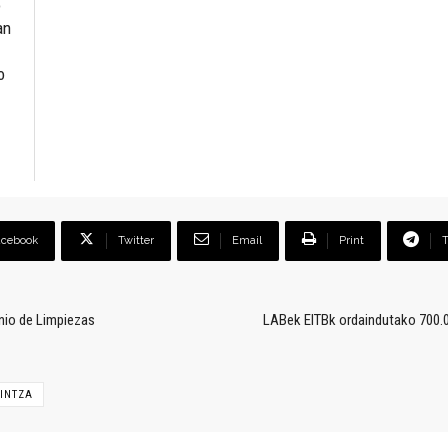
o
an
o
acebook
Twitter
Email
Print
nio de Limpiezas
LABek EITBk ordaindutako 700.00
INTZA