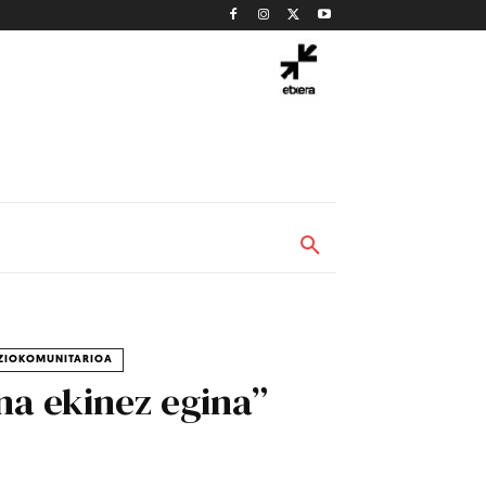
OZIOKOMUNITARIOA
na ekinez egina”