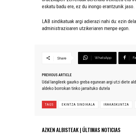
eskatu badu ere, ez du inongo erantzunik jaso.
LAB sindikatuak argi adierazi nahi du: ezin de
administrazioaren utzikeriaren menpe egon.
WhatsApp
F
Share
PREVIOUS ARTICLE
Udal langileek gaurko greba egunean argi utzi diete ald
aldeko borrokan tinko jarraituko dutela
TAGS
EKINTZA SINDIKALA
IRAKASKUNTZA
AZKEN ALBISTEAK | ÚLTIMAS NOTICIAS