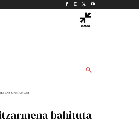
 du LAB sindikatuak
itzarmena bahituta