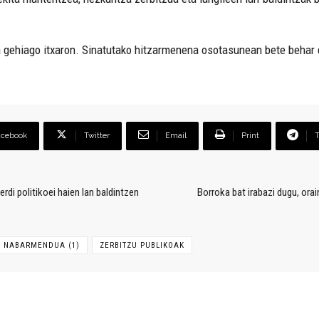
la gehiago itxaron. Sinatutako hitzarmenena osotasunean bete behar 
acebook
Twitter
Email
Print
erdi politikoei haien lan baldintzen
Borroka bat irabazi dugu, ora
NABARMENDUA (1)
ZERBITZU PUBLIKOAK