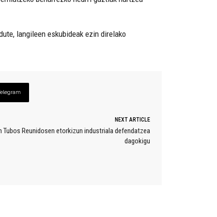
dute, langileen eskubideak ezin direlako
Telegram
NEXT ARTICLE
in Tubos Reunidosen etorkizun industriala defendatzea
dagokigu