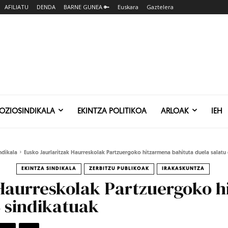
AFILIATU
DENDA
BARNE GUNEA 🔑
Euskara
Gaztelera
SOZIOSINDIKALA
EKINTZA POLITIKOA
ARLOAK
IEH
ndikala
Eusko Jaurlaritzak Haurreskolak Partzuergoko hitzarmena bahituta duela salatu
EKINTZA SINDIKALA
ZERBITZU PUBLIKOAK
IRAKASKUNTZA
 Haurreskolak Partzuergoko h
 sindikatuak