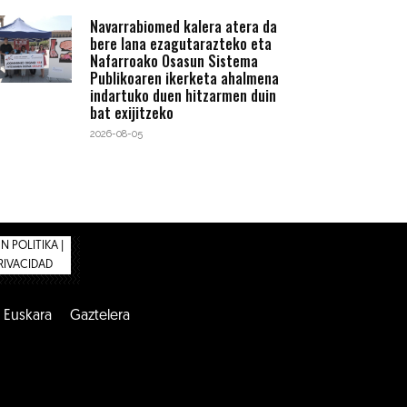
Navarrabiomed kalera atera da
bere lana ezagutarazteko eta
Nafarroako Osasun Sistema
Publikoaren ikerketa ahalmena
indartuko duen hitzarmen duin
bat exijitzeko
2026-08-05
 POLITIKA |
PRIVACIDAD
Euskara
Gaztelera