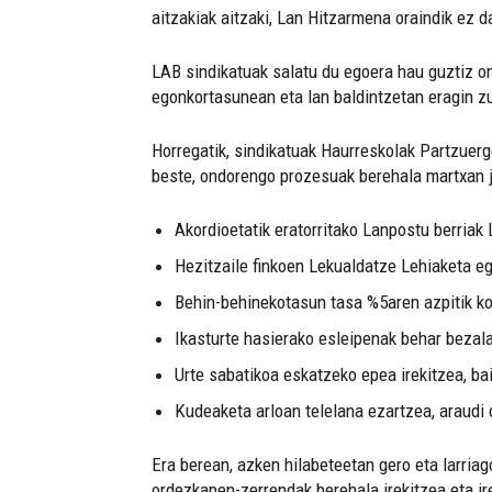
aitzakiak aitzaki, Lan Hitzarmena oraindik ez d
LAB sindikatuak salatu du egoera hau guztiz on
egonkortasunean eta lan baldintzetan eragin z
Horregatik, sindikatuak Haurreskolak Partzuer
beste, ondorengo prozesuak berehala martxan ja
Akordioetatik eratorritako Lanpostu berriak
Hezitzaile finkoen Lekualdatze Lehiaketa eg
Behin-behinekotasun tasa %5aren azpitik k
Ikasturte hasierako esleipenak behar bezala
Urte sabatikoa eskatzeko epea irekitzea, bai
Kudeaketa arloan telelana ezartzea, araudi
Era berean, azken hilabeteetan gero eta larria
ordezkapen-zerrendak berehala irekitzea eta ir