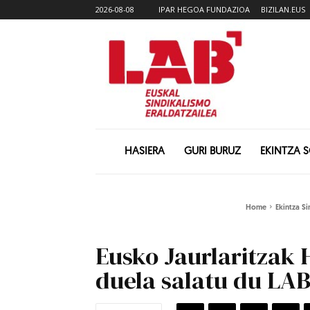
2026-08-08
IPAR HEGOA FUNDAZIOA
BIZILAN.EUS
HASIERA
GURI BURUZ
EKINTZA 
Home
Ekintza Si
Eusko Jaurlaritzak
duela salatu du LAB