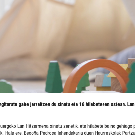
itaratu gabe jarraitzen du sinatu eta 16 hilabeteren ostean. Lan
ergoko Lan Hitzarmena sinatu zenetik, eta hilabete baino gehiago pl
etik. Hala ere, Begoña Pedrosa lehendakaria duen Haurreskolak Part