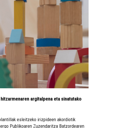
 hitzarmenaren argitalpena eta sinatutako
antillak esleitzeko irizpideen akordiotik
zuergo Publikoaren Zuzendaritza Batzordearen