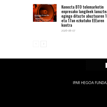
Konecta BTO telemarketin
enpresako langileek lanuzte
egingo dituzte abuztuaren 1
eta 17an ezkutuko EEEaren
kontra
2026-08-07
IPAR HEGOA FUNDA