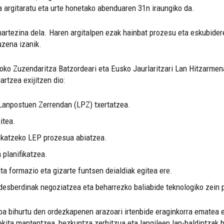
a argitaratu eta urte honetako abenduaren 31n iraungiko da.
artezina dela. Haren argitalpen ezak hainbat prozesu eta eskubider
uzena izanik.
goko Zuzendaritza Batzordeari eta Eusko Jaurlaritzari Lan Hitzarmen
rtzea exijitzen dio:
 Lanpostuen Zerrendan (LPZ) txertatzea.
itea.
okatzeko LEP prozesua abiatzea.
 planifikatzea.
ta formazio eta gizarte funtsen deialdiak egitea ere.
 desberdinak negoziatzea eta beharrezko baliabide teknologiko zein
goa bihurtu den ordezkapenen arazoari irtenbide eraginkorra ematea 
ekita mantentzea, hezkuntza zerbitzua eta langileen lan-baldintzak 