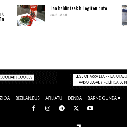
Lan baldintzek hil egiten dute
ak
2026-08-06
1n
LEGE OHARRA ETA PRIBATUTASUN
COOKIAK | COOKIES
AVISO LEGAL Y POLÍTICA DE 
ZIOA
BIZILAN.EUS
AFILIATU
DENDA
BARNE GUNEA 🔑