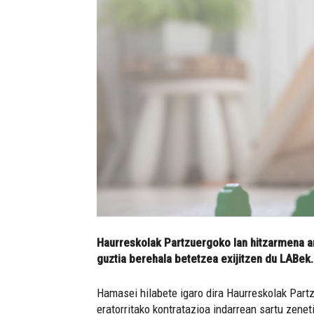
Haurreskolak Partzuergoko lan hitzarmena arg
guztia berehala betetzea exijitzen du LABek.
Hamasei hilabete igaro dira Haurreskolak Partzu
eratorritako kontratazioa indarrean sartu zen