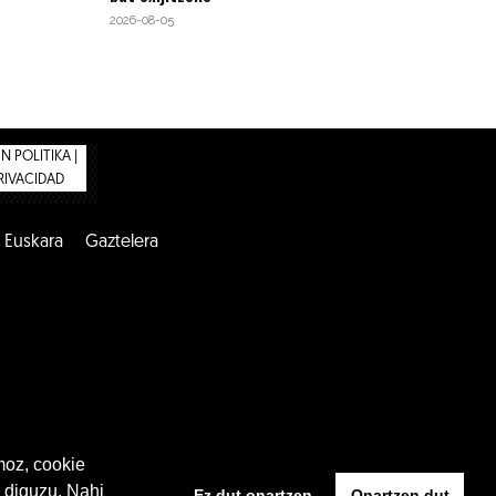
2026-08-05
 POLITIKA |
PRIVACIDAD
Euskara
Gaztelera
moz, cookie
 diguzu. Nahi
Ez dut onartzen
Onartzen dut