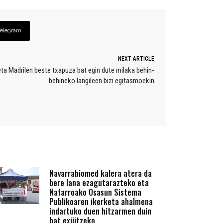
Telegram
NEXT ARTICLE
a Madrilen beste txapuza bat egin dute milaka behin-
behineko langileen bizi egitasmoekin
Navarrabiomed kalera atera da
bere lana ezagutarazteko eta
Nafarroako Osasun Sistema
Publikoaren ikerketa ahalmena
indartuko duen hitzarmen duin
bat exijitzeko