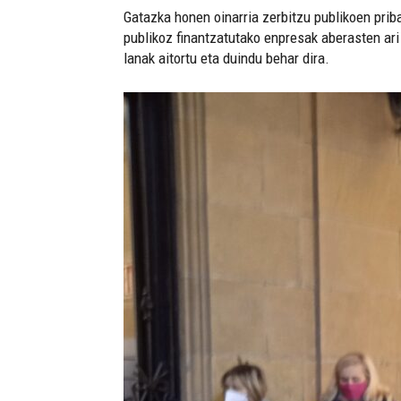
Gatazka honen oinarria zerbitzu publikoen prib
publikoz finantzatutako enpresak aberasten ari
lanak aitortu eta duindu behar dira.