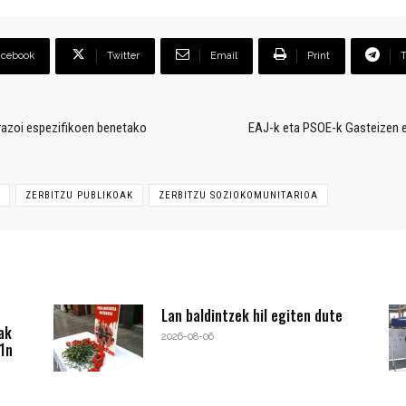
acebook
Twitter
Email
Print
razoi espezifikoen benetako
EAJ-k eta PSOE-k Gasteizen et
ZERBITZU PUBLIKOAK
ZERBITZU SOZIOKOMUNITARIOA
Lan baldintzek hil egiten dute
ak
2026-08-06
1n