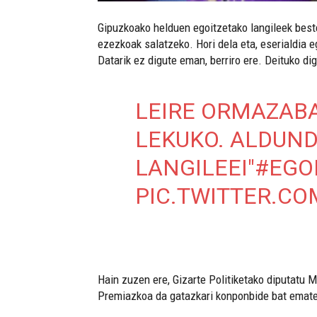
Gipuzkoako helduen egoitzetako langileek beste
ezezkoak salatzeko. Hori dela eta, eserialdia e
Datarik ez digute eman, berriro ere. Deituko di
LEIRE ORMAZABA
LEKUKO. ALDUND
LANGILEEI"
#EGO
PIC.TWITTER.CO
Hain zuzen ere, Gizarte Politiketako diputatu M
Premiazkoa da gatazkari konponbide bat ematea