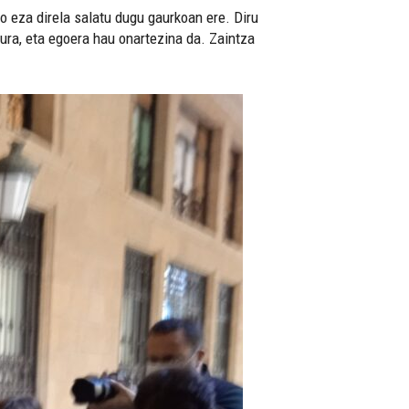
o eza direla salatu dugu gaurkoan ere. Diru
ura, eta egoera hau onartezina da. Zaintza