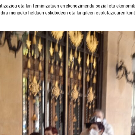
atizazioa eta lan feminizatuen errekonozimendu sozial eta ekonomik
 dira menpeko helduen eskubideen eta langileen esplotazioaren kont