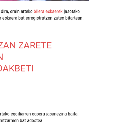
dira, orain arteko
bilera eskaerek
jasotako
a eskaera bat erregistratzen zuten bitartean.
IZAN ZARETE
N
OAKBETI
rtako egoiliarren egoera jasanezina baita.
 hitzarmen bat adostea.