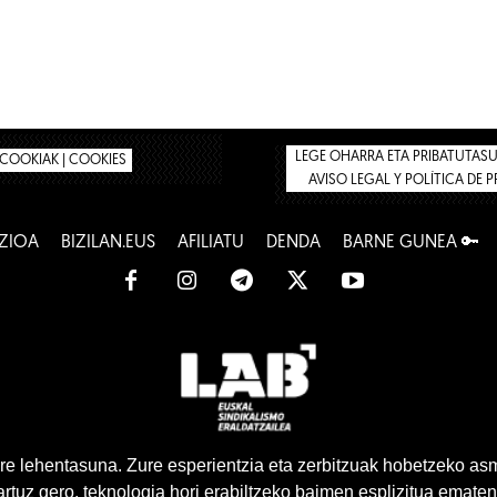
LEGE OHARRA ETA PRIBATUTASUN
COOKIAK | COOKIES
AVISO LEGAL Y POLÍTICA DE 
ZIOA
BIZILAN.EUS
AFILIATU
DENDA
BARNE GUNEA 🔑
www.lab.eus
e lehentasuna. Zure esperientzia eta zerbitzuak hobetzeko as
tuz gero, teknologia hori erabiltzeko baimen esplizitua ematen