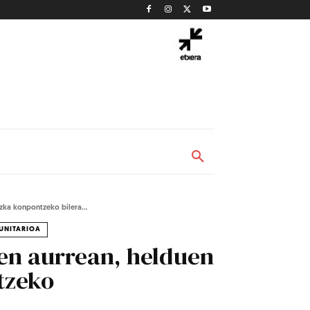
zka konpontzeko bilera...
UNITARIOA
en aurrean, helduen
tzeko