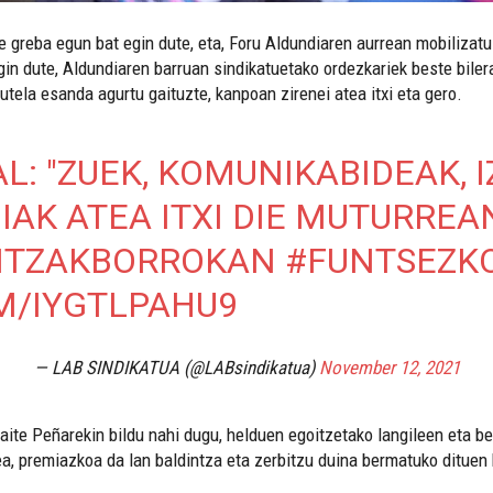
 greba egun bat egin dute, eta, Foru Aldundiaren aurrean mobilizatu 
gin dute, Aldundiaren barruan sindikatuetako ordezkariek beste biler
gutela esanda agurtu gaituzte, kanpoan zirenei atea itxi eta gero.
L: "ZUEK, KOMUNIKABIDEAK, 
IAK ATEA ITXI DIE MUTURREA
ITZAKBORROKAN
#FUNTSEZK
M/IYGTLPAHU9
— LAB SINDIKATUA (@LABsindikatua)
November 12, 2021
aite Peñarekin bildu nahi dugu, helduen egoitzetako langileen eta be
, premiazkoa da lan baldintza eta zerbitzu duina bermatuko dituen