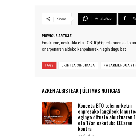
WhatsApp
F
Share
PREVIOUS ARTICLE
Emakume, neskatila eta LGBTIQA+ pertsonen asilo ar
onarpenaren aldeko kanpainarekin egin dugu bat
TAGS
EKINTZA SINDIKALA
NABARMENDUA (1)
AZKEN ALBISTEAK | ÚLTIMAS NOTICIAS
Konecta BTO telemarketin
enpresako langileek lanuzte
egingo dituzte abuztuaren 1
eta 17an ezkutuko EEEaren
kontra
2026-08-07