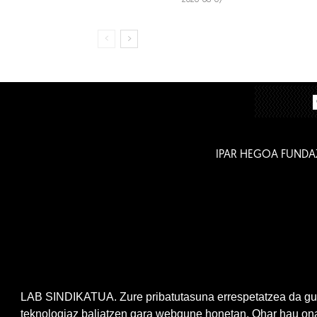
IPAR HEGOA FUNDA
LAB SINDIKATUA. Zure pribatutasuna errespetatzea da gur
teknologiaz baliatzen gara webgune honetan. Ohar hau onar