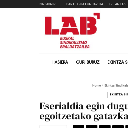
2026-08-07
IPAR HEGOA FUNDAZIOA
BIZILAN.EUS
HASIERA
GURI BURUZ
EKINTZA 
Home
Ekintza Sindikal
EKINTZA S
Eserialdia egin du
egoitzetako gatazka