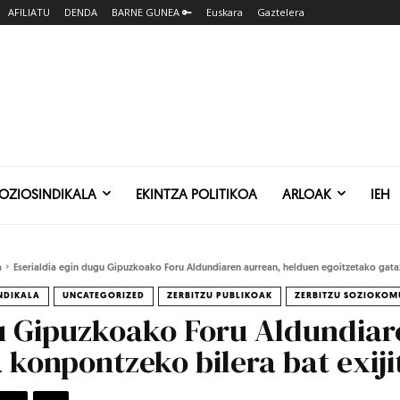
AFILIATU
DENDA
BARNE GUNEA 🔑
Euskara
Gaztelera
SOZIOSINDIKALA
EKINTZA POLITIKOA
ARLOAK
IEH
a
Eserialdia egin dugu Gipuzkoako Foru Aldundiaren aurrean, helduen egoitzetako gata
INDIKALA
UNCATEGORIZED
ZERBITZU PUBLIKOAK
ZERBITZU SOZIOKOM
gu Gipuzkoako Foru Aldundiar
 konpontzeko bilera bat exiji