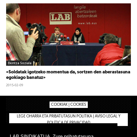
Ekintza Soziala
«Soldatak igotzeko momentua da, sortzen den aberastasuna
egokiago banatuz»
2015-02-09
COOKIAK | COOKIES
LEGE OHARRA ETA PRIBATUTASUN POLITIKA | AVISO LEGAL Y
POLÍTICA DE PRIVACIDAD
LAB SINDIKATUA. Zure pribatutasuna