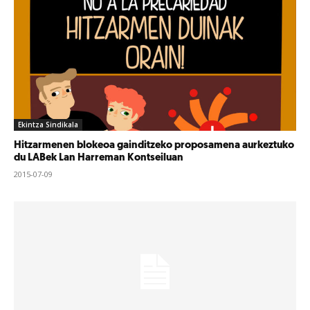
Ekintza Sindikala
Hitzarmenen blokeoa gainditzeko proposamena aurkeztuko
du LABek Lan Harreman Kontseiluan
2015-07-09