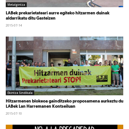
Metalgintza
LABek prekarietateari aurre egiteko hitzarmen duinak
aldarrikatu ditu Gasteizen
2015-07-14
Ekintza Sindikala
Hitzarmenen blokeoa gainditzeko proposamena aurkeztu du
LABek Lan Harremanen Kontseiluan
2015-07-10