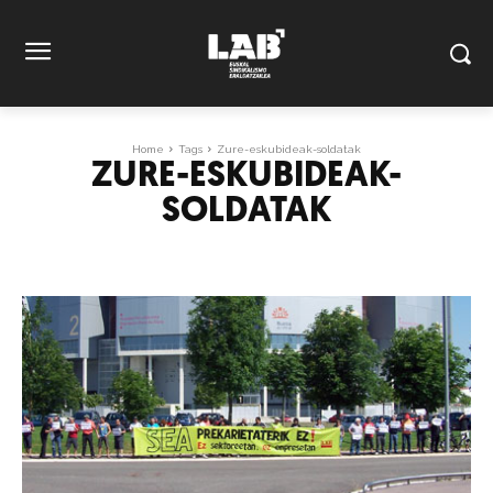
Home
Tags
Zure-eskubideak-soldatak
ZURE-ESKUBIDEAK-
SOLDATAK