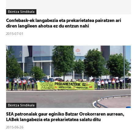
Ekintza Sindikala
Confebask-ek langabezia eta prekarietatea pairatzen ari
diren langileen ahotsa ez du entzun nahi
2015-07-01
Ekintza Sindikala
SEA patronalak gaur eginiko Batzar Orokorraren aurrean,
LABek langabezia eta prekarietatea salatu ditu
2015-06-26