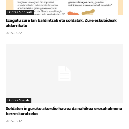
Ekintza Sindikala
Ezagutu zure lan baldintzak eta soldatak. Zure eskubideak
aldarrikatu
2015-06-22
Ekintza Soziala
Soldaten inguruko akordio hau ez da nahikoa erosahalmena
berreskuratzeko
2015-05-12