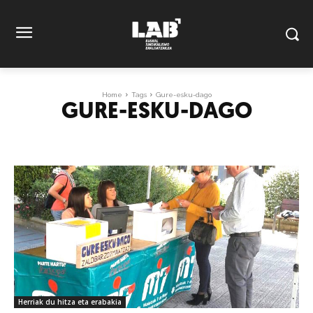
Home
Tags
Gure-esku-dago
GURE-ESKU-DAGO
Herriak du hitza eta erabakia