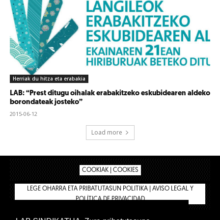
Herriak du hitza eta erabakia
LAB: “Prest ditugu oihalak erabakitzeko eskubidearen aldeko
borondateak josteko”
2015-06-12
Load more
COOKIAK | COOKIES
LEGE OHARRA ETA PRIBATUTASUN POLITIKA | AVISO LEGAL Y
POLÍTICA DE PRIVACIDAD