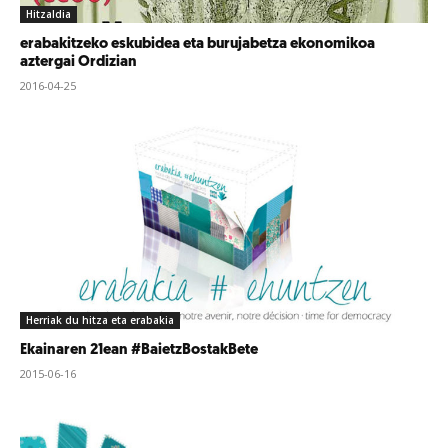
Hitzaldia
erabakitzeko eskubidea eta burujabetza ekonomikoa
aztergai Ordizian
2016-04-25
Herriak du hitza eta erabakia
Ekainaren 21ean #BaietzBostakBete
2015-06-16