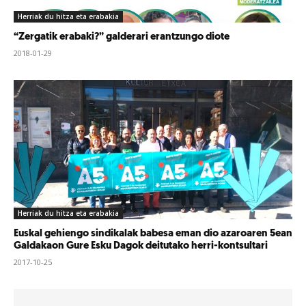
Herriak du hitza eta erabakia
“Zergatik erabaki?” galderari erantzungo diote
2018-01-29
Herriak du hitza eta erabakia
Euskal gehiengo sindikalak babesa eman dio azaroaren 5ean
Galdakaon Gure Esku Dagok deitutako herri-kontsultari
2017-10-25