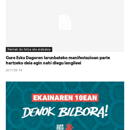
Herriak du hitza eta erabakia
Gure Esku Dagoren larunbateko manifestazioan parte
hartzeko deia egin nahi diegu langileei
2017-09-14