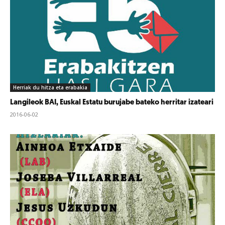
Herriak du hitza eta erabakia
Langileok BAI, Euskal Estatu burujabe bateko herritar izateari
2016-06-02