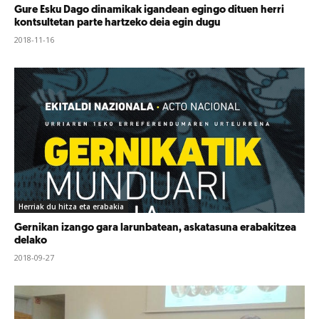
Gure Esku Dago dinamikak igandean egingo dituen herri
kontsultetan parte hartzeko deia egin dugu
2018-11-16
Herriak du hitza eta erabakia
Gernikan izango gara larunbatean, askatasuna erabakitzea
delako
2018-09-27