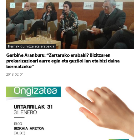
Herriak du hitza eta erabakia
Garbiñe Aranburu: “Zertarako erabaki? Bizitzaren
prekarizazioari aurre egin eta guztioi lan eta bizi duina
bermatzeko”
2018-02-01