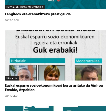
Herriak du hitza eta erabakia
Langileok ere erabakitzeko prest gaude
2017-06-08
Hitzaldia
Euskal esparru sozioekonomikoari buruz arituko da Ainhoa
Etxaide, Azpeitian
2017-04-21