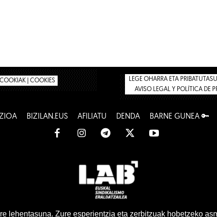
LEGE OHARRA ETA PRIBATUTASUN
COOKIAK | COOKIES
AVISO LEGAL Y POLÍTICA DE 
ZIOA
BIZILAN.EUS
AFILIATU
DENDA
BARNE GUNEA 🔑
www.lab.eus
e lehentasuna. Zure esperientzia eta zerbitzuak hobetzeko as