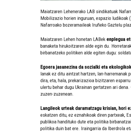
Maiatzaren Lehenerako LAB sindikatuak Nafarroa
Mobilizazio horien inguruan, espazio ludikoak (
Nafarroako bozeramaileak Iruñeko Gaztelu plaz
Maiatzaren Lehen honetan LABek
enplegua et
banaketa hirukoitzaren alde egin du. Horretarak
birbanatzeko politiken alde egiten dugu: solda
Egoera jasanezina da sozialki eta ekologikok
lanak ez ditu aintzat hartzen, lan-harremanak p
dira, eta, hala, prekarizazioa bizitzaren esparr
ulertu behar dugu Ukrainan gertatzen ari dena. 
zuzen-zuzenean.
Langileok urteak daramatzagu krisian, hori ez
eskatzen ditu, ez eznahikoak diren partxeak, 
publikoa handituko dute eta politika birbanatz
politika duin bat ere. Iraingarria da Iberdrola 