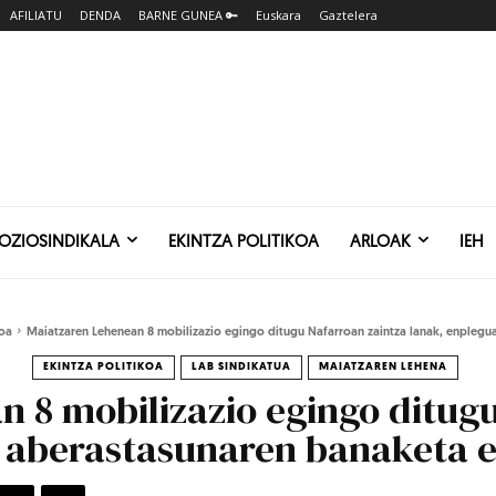
AFILIATU
DENDA
BARNE GUNEA 🔑
Euskara
Gaztelera
SOZIOSINDIKALA
EKINTZA POLITIKOA
ARLOAK
IEH
koa
Maiatzaren Lehenean 8 mobilizazio egingo ditugu Nafarroan zaintza lanak, enplegua
EKINTZA POLITIKOA
LAB SINDIKATUA
MAIATZAREN LEHENA
 8 mobilizazio egingo ditug
a aberastasunaren banaketa 