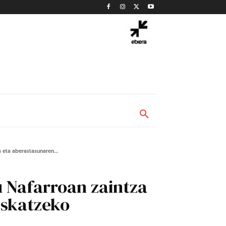
 eta aberastasunaren...
u Nafarroan zaintza
eskatzeko