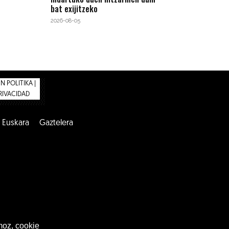
bat exijitzeko
2026-08-05
 POLITIKA |
PRIVACIDAD
Euskara
Gaztelera
moz, cookie