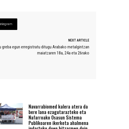
Telegram
NEXT ARTICLE
ru greba egun erregistratu ditugu Arabako metalgintzan
maiatzaren 18a, 24a eta 26rako
Navarrabiomed kalera atera da
bere lana ezagutarazteko eta
Nafarroako Osasun Sistema
Publikoaren ikerketa ahalmena
indartuko duen hitzarmen duin