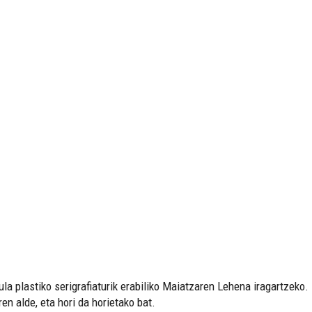
a plastiko serigrafiaturik erabiliko Maiatzaren Lehena iragartzeko. 
en alde, eta hori da horietako bat.