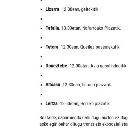
Lizarra
. 12.30ean, geltokitik.
Tafalla
. 13.00etan, Nafarroako Plazatik.
Tutera
. 12.30ean, Queiles pasealekutik.
Doneztebe
. 12.00etan, Avia gasolindegitik.
Altsasu
. 12.30ean, Foruen plazatik.
Leitza
. 12:00etan, Herriko plazatik.
Bestalde, nabarmendu nahi dugu aurten ez dugul
asko egin behar ditugu trantsizio ekosozialistar