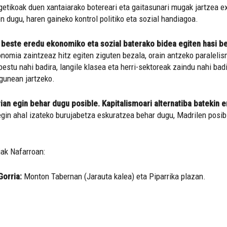
rgetikoak duen xantaiarako botereari eta gaitasunari mugak jartzea e
 dugu, haren gaineko kontrol politiko eta sozial handiagoa.
, beste eredu ekonomiko eta sozial baterako bidea egiten hasi b
omia zaintzeaz hitz egiten ziguten bezala, orain antzeko paralelis
stu nahi badira, langile klasea eta herri-sektoreak zaindu nahi bad
igunean jartzeko.
ian egin behar dugu posible. Kapitalismoari alternatiba batekin e
gin ahal izateko burujabetza eskuratzea behar dugu, Madrilen posib
ak Nafarroan:
orria:
Monton Tabernan (Jarauta kalea) eta Piparrika plazan.