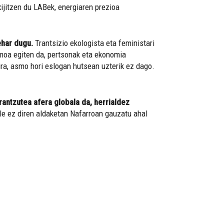
xijitzen du LABek, energiaren prezioa
ehar dugu.
Trantsizio ekologista eta feministari
moa egiten da, pertsonak eta ekonomia
ira, asmo hori eslogan hutsean uzterik ez dago.
rantzutea afera globala da, herrialdez
le ez diren aldaketan Nafarroan gauzatu ahal