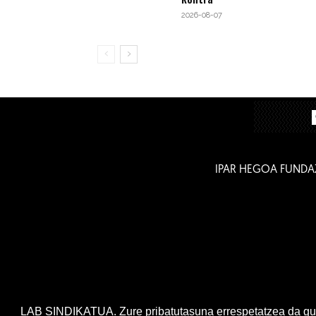
2026-08-07
IPAR HEGOA FUNDA
LAB SINDIKATUA. Zure pribatutasuna errespetatzea da gur