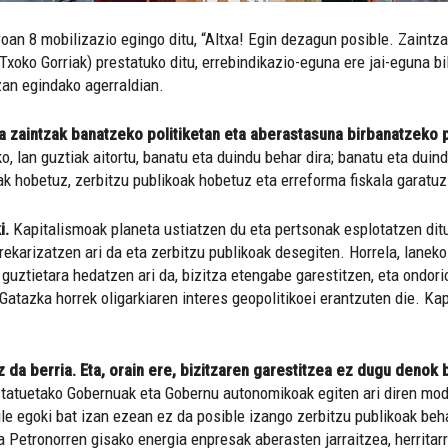
n 8 mobilizazio egingo ditu, “Altxa! Egin dezagun posible. Zaintza
Txoko Gorriak) prestatuko ditu, errebindikazio-eguna ere jai-eguna b
an egindako agerraldian.
a zaintzak banatzeko politiketan eta aberastasuna birbanatzeko 
o, lan guztiak aitortu, banatu eta duindu behar dira; banatu eta dui
tak hobetuz, zerbitzu publikoak hobetuz eta erreforma fiskala garatu
i.
Kapitalismoak planeta ustiatzen du eta pertsonak esplotatzen ditu
rekarizatzen ari da eta zerbitzu publikoak desegiten. Horrela, laneko
u guztietara hedatzen ari da, bizitza etengabe garestitzen, eta ondor
Gatazka horrek oligarkiaren interes geopolitikoei erantzuten die. Kapi
 da berria. Eta, orain ere, bizitzaren garestitzea ez dugu denok 
Estatuetako Gobernuak eta Gobernu autonomikoak egiten ari diren mod
aile egoki bat izan ezean ez da posible izango zerbitzu publikoak be
eta Petronorren gisako energia enpresak aberasten jarraitzea, herritar