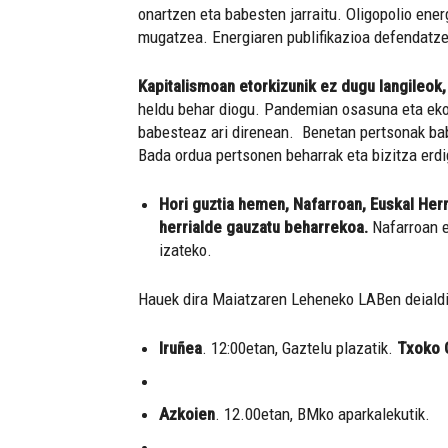
onartzen eta babesten jarraitu. Oligopolio ene
mugatzea. Energiaren publifikazioa defendatzen
Kapitalismoan etorkizunik ez dugu langileok
heldu behar diogu. Pandemian osasuna eta ekon
babesteaz ari direnean. Benetan pertsonak babe
Bada ordua pertsonen beharrak eta bizitza erd
Hori guztia hemen, Nafarroan, Euskal Herr
herrialde gauzatu beharrekoa.
Nafarroan e
izateko.
Hauek dira Maiatzaren Leheneko LABen deialdi
Iruñea
. 12:00etan, Gaztelu plazatik.
Txoko G
Azkoien
. 12.00etan, BMko aparkalekutik.