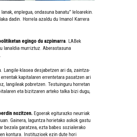
 lanak, enplegua, ondasuna banatu” leloarekin.
ilaka dadin. Horrela azaldu du Imanol Karrera
politiketan egingo du azpimarra
. LABek
ndu lanaldia murriztuz. Aberastasuna
z.
. Langile-klasea desjabetzen ari da, zaintza-
 errentak kapitalaren errentetara pasatzen ari
ioz, langileak pobretzen. Testuinguru horretan
talaren eta bizitzaren arteko talka bizi dugu,
berdin nozitzen.
Egoerak egiturazko neurriak
uan. Gainera, laguntza horietako askok gastu
har bezala garatzea, ezta babes sozialerako
ren kontura. Instituzioek ezin dute hori