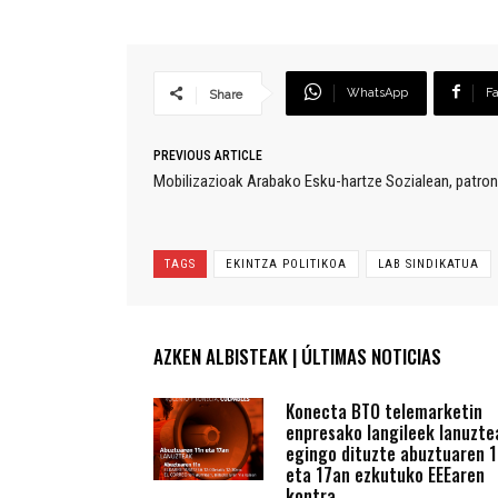
WhatsApp
F
Share
PREVIOUS ARTICLE
Mobilizazioak Arabako Esku-hartze Sozialean, patron
TAGS
EKINTZA POLITIKOA
LAB SINDIKATUA
AZKEN ALBISTEAK | ÚLTIMAS NOTICIAS
Konecta BTO telemarketin
enpresako langileek lanuzte
egingo dituzte abuztuaren 1
eta 17an ezkutuko EEEaren
kontra