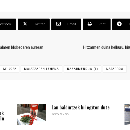
acebook
Twitter
Email
Print
alaren blokeoaren aurrean
Hitzarmen duina helburu, hi
M1-2022
MAIATZAREN LEHENA
NABARMENDUA (1)
NAFARROA
Lan baldintzek hil egiten dute
ak
2026-08-06
1n