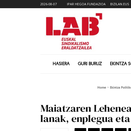
2026-08-07
IPAR HEGOA FUNDAZIOA
BIZILAN.EUS
HASIERA
GURI BURUZ
EKINTZA 
Home
Ekintza Politi
Maiatzaren Lehenean
lanak, enplegua et