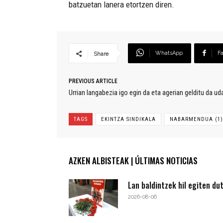
batzuetan lanera etortzen diren.
WhatsApp
F
Share
PREVIOUS ARTICLE
Urrian langabezia igo egin da eta agerian gelditu da u
TAGS
EKINTZA SINDIKALA
NABARMENDUA (1)
AZKEN ALBISTEAK | ÚLTIMAS NOTICIAS
Lan baldintzek hil egiten du
2026-08-06