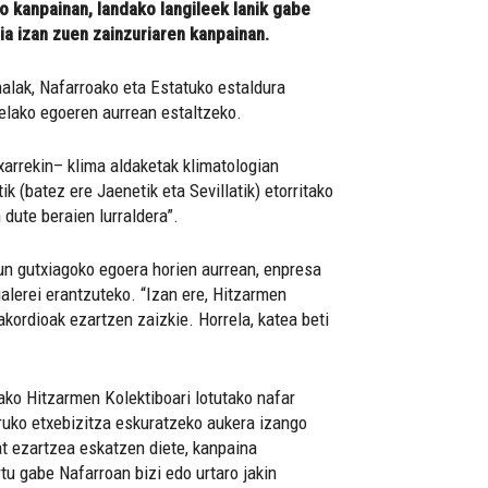
o kanpainan, landako langileek lanik gabe
ia izan zuen zainzuriaren kanpainan.
alak, Nafarroako eta Estatuko estaldura
relako egoeren aurrean estaltzeko.
xarrekin– klima aldaketak klimatologian
k (batez ere Jaenetik eta Sevillatik) etorritako
 dute beraien lurraldera”.
un gutxiagoko egoera horien aurrean, enpresa
galerei erantzuteko. “Izan ere, Hitzarmen
kordioak ezartzen zaizkie. Horrela, katea beti
ako Hitzarmen Kolektiboari lotutako nafar
iruko etxebizitza eskuratzeko aukera izango
at ezartzea eskatzen diete, kanpaina
tu gabe Nafarroan bizi edo urtaro jakin