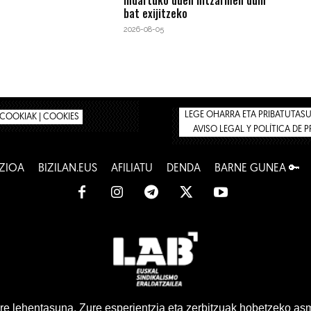
indartuko duen hitzarmen duin
bat exijitzeko
2026-08-05
LEGE OHARRA ETA PRIBATUTASUN
COOKIAK | COOKIES
AVISO LEGAL Y POLÍTICA DE 
ZIOA
BIZILAN.EUS
AFILIATU
DENDA
BARNE GUNEA 🔑
www.lab.eus
e lehentasuna. Zure esperientzia eta zerbitzuak hobetzeko as