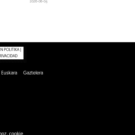
2026-08-05
 POLITIKA |
PRIVACIDAD
Euskara
Gaztelera
moz, cookie