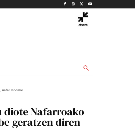
 nafar landako...
u diote Nafarroako
be geratzen diren