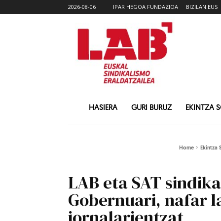
2026-08-06
IPAR HEGOA FUNDAZIOA
BIZILAN.EUS
HASIERA
GURI BURUZ
EKINTZA 
Home
Ekintza 
LAB eta SAT sindika
Gobernuari, nafar l
jornalarientzat