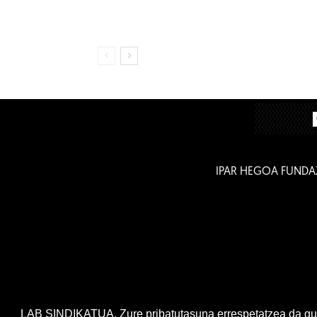
IPAR HEGOA FUNDA
LAB SINDIKATUA. Zure pribatutasuna errespetatzea da gur