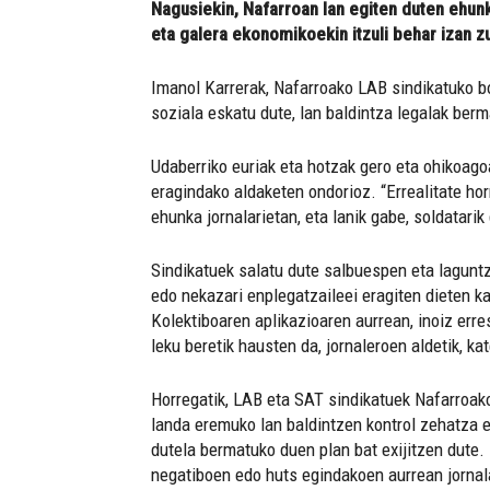
Nagusiekin, Nafarroan lan egiten duten ehunk
eta galera ekonomikoekin itzuli behar izan z
Imanol Karrerak, Nafarroako LAB sindikatuko b
soziala eskatu dute, lan baldintza legalak ber
Udaberriko euriak eta hotzak gero eta ohikoago
eragindako aldaketen ondorioz. “Errealitate horr
ehunka jornalarietan, eta lanik gabe, soldatarik
Sindikatuek salatu dute salbuespen eta lagunt
edo nekazari enplegatzaileei eragiten dieten ka
Kolektiboaren aplikazioaren aurrean, inoiz erre
leku beretik hausten da, jornaleroen aldetik, ka
Horregatik, LAB eta SAT sindikatuek Nafarroak
landa eremuko lan baldintzen kontrol zehatza e
dutela bermatuko duen plan bat exijitzen dute.
negatiboen edo huts egindakoen aurrean jornala