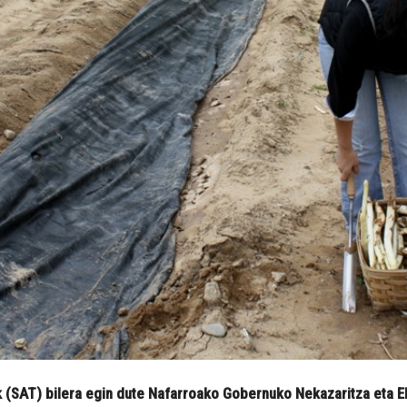
k (SAT) bilera egin dute Nafarroako Gobernuko Nekazaritza eta 