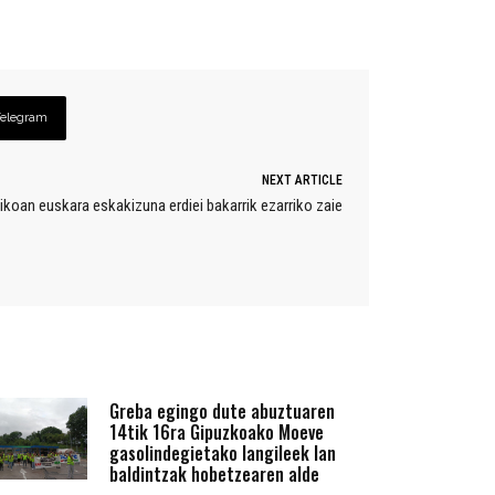
Telegram
NEXT ARTICLE
koan euskara eskakizuna erdiei bakarrik ezarriko zaie
Greba egingo dute abuztuaren
14tik 16ra Gipuzkoako Moeve
gasolindegietako langileek lan
baldintzak hobetzearen alde