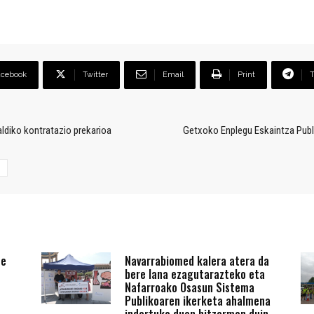
acebook
Twitter
Email
Print
daldiko kontratazio prekarioa
Getxoko Enplegu Eskaintza Publi
te
Navarrabiomed kalera atera da
bere lana ezagutarazteko eta
Nafarroako Osasun Sistema
Publikoaren ikerketa ahalmena