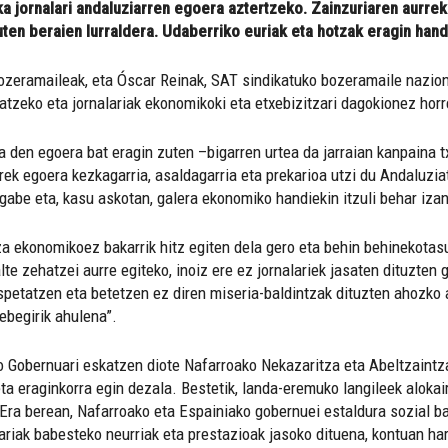
a jornalari andaluziarren egoera aztertzeko. Zainzuriaren aurrek
uten beraien lurraldera. Udaberriko euriak eta hotzak eragin hand
ozeramaileak, eta Óscar Reinak, SAT sindikatuko bozeramaile nazion
matzeko eta jornalariak ekonomikoki eta etxebizitzari dagokionez hor
a den egoera bat eragin zuten –bigarren urtea da jarraian kanpaina t
ek egoera kezkagarria, asaldagarria eta prekarioa utzi du Andaluziati
 gabe eta, kasu askotan, galera ekonomiko handiekin itzuli behar izan
za ekonomikoez bakarrik hitz egiten dela gero eta behin behinekotas
lte zehatzei aurre egiteko, inoiz ere ez jornalariek jasaten dituzten 
spetatzen eta betetzen ez diren miseria-baldintzak dituzten ahozko a
tebegirik ahulena”.
o Gobernuari eskatzen diote Nafarroako Nekazaritza eta Abeltzaintz
ta eraginkorra egin dezala. Bestetik, landa-eremuko langileek aloka
 Era berean, Nafarroako eta Espainiako gobernuei estaldura sozial b
riak babesteko neurriak eta prestazioak jasoko dituena, kontuan har