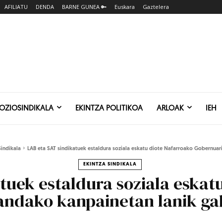
AFILIATU
DENDA
BARNE GUNEA 🔑
Euskara
Gaztelera
SOZIOSINDIKALA
EKINTZA POLITIKOA
ARLOAK
IEH
Sindikala
LAB eta SAT sindikatuek estaldura soziala eskatu diote Nafarroako Gobernuari,
EKINTZA SINDIKALA
tuek estaldura soziala eskat
andako kanpainetan lanik ga