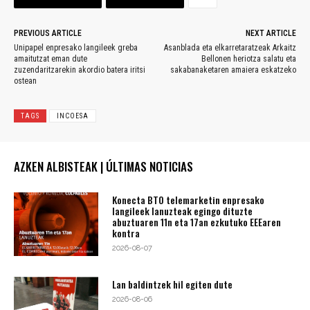
PREVIOUS ARTICLE
NEXT ARTICLE
Unipapel enpresako langileek greba
Asanblada eta elkarretaratzeak Arkaitz
amaitutzat eman dute
Bellonen heriotza salatu eta
zuzendaritzarekin akordio batera iritsi
sakabanaketaren amaiera eskatzeko
ostean
TAGS
INCOESA
AZKEN ALBISTEAK | ÚLTIMAS NOTICIAS
Konecta BTO telemarketin enpresako
langileek lanuzteak egingo dituzte
abuztuaren 11n eta 17an ezkutuko EEEaren
kontra
2026-08-07
Lan baldintzek hil egiten dute
2026-08-06