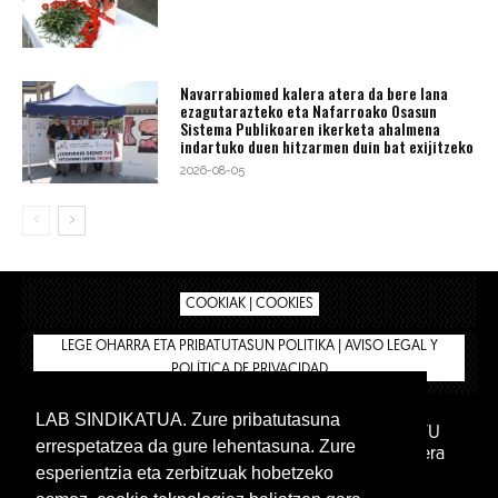
Navarrabiomed kalera atera da bere lana
ezagutarazteko eta Nafarroako Osasun
Sistema Publikoaren ikerketa ahalmena
indartuko duen hitzarmen duin bat exijitzeko
2026-08-05
COOKIAK | COOKIES
LEGE OHARRA ETA PRIBATUTASUN POLITIKA | AVISO LEGAL Y
POLÍTICA DE PRIVACIDAD
LAB SINDIKATUA. Zure pribatutasuna
IPAR HEGOA FUNDAZIOA
BIZILAN.EUS
AFILIATU
errespetatzea da gure lehentasuna. Zure
DENDA
BARNE GUNEA 🔑
Euskara
Gaztelera
esperientzia eta zerbitzuak hobetzeko