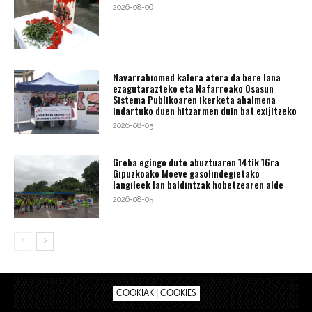
2026-08-06
Navarrabiomed kalera atera da bere lana
ezagutarazteko eta Nafarroako Osasun
Sistema Publikoaren ikerketa ahalmena
indartuko duen hitzarmen duin bat exijitzeko
2026-08-05
Greba egingo dute abuztuaren 14tik 16ra
Gipuzkoako Moeve gasolindegietako
langileek lan baldintzak hobetzearen alde
2026-08-05
COOKIAK | COOKIES