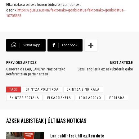
Elkarrizketa esteka honen bidez entzun daiteke
osorik:
https://guau.eus/m/faktoriako-gonbidatua-faktoriako-gonbidatua-
10705625
WhatsApp
Facebook
PREVIOUS ARTICLE
NEXT ARTICLE
Genevan da LAB, LANEren Nazioarteko
Sexu langilerik ez eskubiderik gabe
Konferentzian parte hartzen
TAGS
EKINTZA POLITIKOA
EKINTZA SINDIKALA
EKINTZA SOZIALA
ELKARRIZKETA
IGOR ARROYO
PORTADA
AZKEN ALBISTEAK | ÚLTIMAS NOTICIAS
Lan baldintzek hil egiten dute