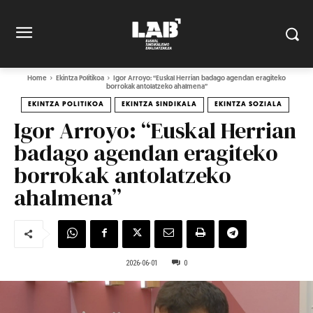
Home
Ekintza Politikoa
Igor Arroyo: “Euskal Herrian badago agendan eragiteko
borrokak antolatzeko ahalmena”
EKINTZA POLITIKOA
EKINTZA SINDIKALA
EKINTZA SOZIALA
Igor Arroyo: “Euskal Herrian
badago agendan eragiteko
borrokak antolatzeko
ahalmena”
2026-06-01
0