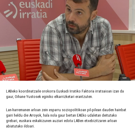
LABeko koordinatzaile orokorra Euskadi Irratiko Faktoria irratsaioan izan da
gaur, Oihane Yustosek eginiko elkarrizketari erantzuten.
Lan-harremanen arloan zein esparru soziopolitikoan pil-pilean dauden hainbat
gairi heldu die Arroyok, hala nola gaur bertan EAEko udaletan deitutako
grebari, euskara eskakizunen auziari edota LABen etxebizitzaren arloan
abiatutako ildoari.