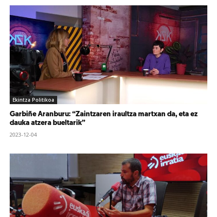
Ekintza Politikoa
Garbiñe Aranburu: “Zaintzaren iraultza martxan da, eta ez
dauka atzera bueltarik”
2023-12-04