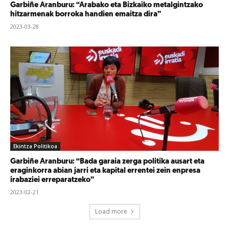
Garbiñe Aranburu: “Arabako eta Bizkaiko metalgintzako
hitzarmenak borroka handien emaitza dira”
2023-03-28
Ekintza Politikoa
Garbiñe Aranburu: “Bada garaia zerga politika ausart eta
eraginkorra abian jarri eta kapital errentei zein enpresa
irabaziei erreparatzeko”
2023-02-21
Load more