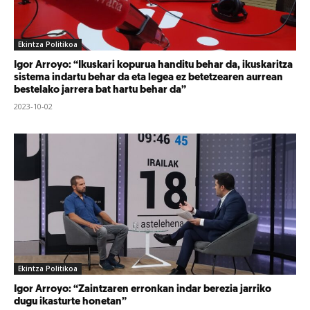
Ekintza Politikoa
Igor Arroyo: “Ikuskari kopurua handitu behar da, ikuskaritza
sistema indartu behar da eta legea ez betetzearen aurrean
bestelako jarrera bat hartu behar da”
2023-10-02
Ekintza Politikoa
Igor Arroyo: “Zaintzaren erronkan indar berezia jarriko
dugu ikasturte honetan”