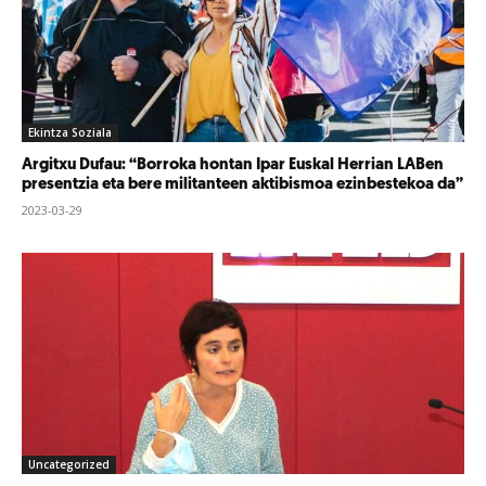
Ekintza Soziala
Argitxu Dufau: “Borroka hontan Ipar Euskal Herrian LABen
presentzia eta bere militanteen aktibismoa ezinbestekoa da”
2023-03-29
Uncategorized