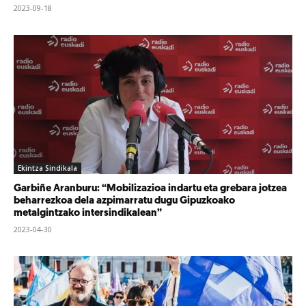
2023-09-18
Ekintza Sindikala
Garbiñe Aranburu: “Mobilizazioa indartu eta grebara jotzea
beharrezkoa dela azpimarratu dugu Gipuzkoako
metalgintzako intersindikalean”
2023-04-30