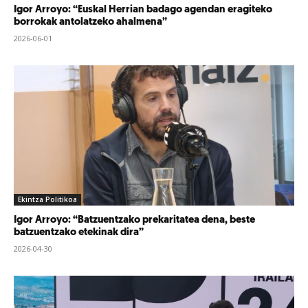
Igor Arroyo: “Euskal Herrian badago agendan eragiteko
borrokak antolatzeko ahalmena”
2026-06-01
Ekintza Politikoa
Igor Arroyo: “Batzuentzako prekaritatea dena, beste
batzuentzako etekinak dira”
2026-04-30