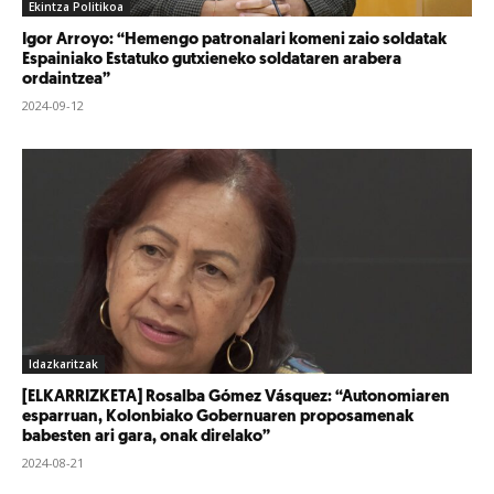
Ekintza Politikoa
Igor Arroyo: “Hemengo patronalari komeni zaio soldatak
Espainiako Estatuko gutxieneko soldataren arabera
ordaintzea”
2024-09-12
Idazkaritzak
[ELKARRIZKETA] Rosalba Gómez Vásquez: “Autonomiaren
esparruan, Kolonbiako Gobernuaren proposamenak
babesten ari gara, onak direlako”
2024-08-21