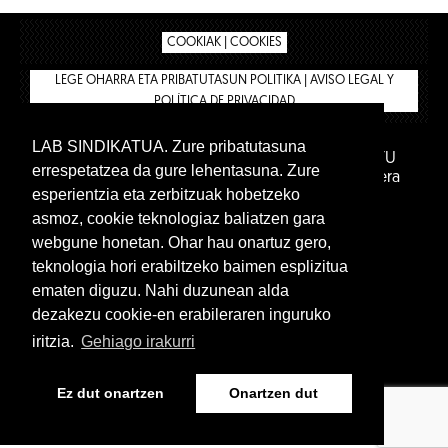
COOKIAK | COOKIES
LEGE OHARRA ETA PRIBATUTASUN POLITIKA | AVISO LEGAL Y
POLÍTICA DE PRIVACIDAD
LAB SINDIKATUA. Zure pribatutasuna
IPAR HEGOA FUNDAZIOA
BIZILAN.EUS
AFILIATU
errespetatzea da gure lehentasuna. Zure
DENDA
BARNE GUNEA 🔑
Euskara
Gaztelera
esperientzia eta zerbitzuak hobetzeko
asmoz, cookie teknologiaz baliatzen gara
webgune honetan. Ohar hau onartuz gero,
teknologia hori erabiltzeko baimen esplizitua
ematen diguzu. Nahi duzunean alda
dezakezu cookie-en erabileraren inguruko
iritzia.
Gehiago irakurri
www.lab.eus
Ez dut onartzen
Onartzen dut
Euskara
Gaztelera