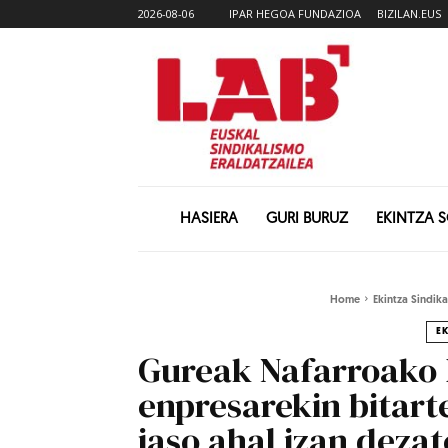
2026-08-06
IPAR HEGOA FUNDAZIOA
BIZILAN.EUS
HASIERA
GURI BURUZ
EKINTZA 
Home
Ekintza Sindika
E
Gureak Nafarroako 
enpresarekin bitart
jaso ahal izan deza