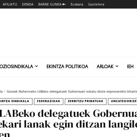
AFILIATU
DENDA
BARNE GUNEA 🔑
Euskara
Gaztelera
SOZIOSINDIKALA
EKINTZA POLITIKOA
ARLOAK
IEH
la
Gureak Nafarroako LABeko delegatuek Gobernuari eskatu diote enpresarekin bitarteka
KINTZA SINDIKALA
FEDERAZIOAK
ZERBITZU PRIBATUAK
UNCATEGORIZE
LABeko delegatuek Gobernuar
ekari lanak egin ditzan langi
ten