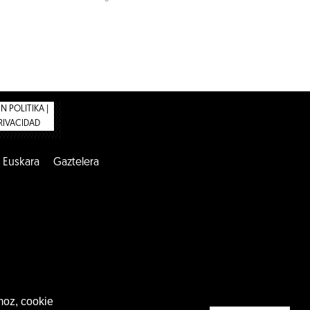
 POLITIKA |
PRIVACIDAD
Euskara
Gaztelera
moz, cookie