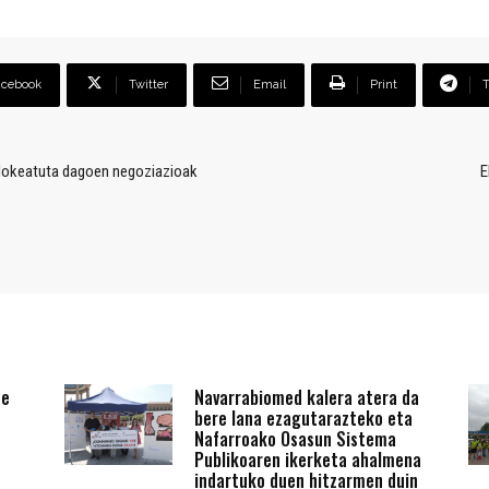
acebook
Twitter
Email
Print
 blokeatuta dagoen negoziazioak
E
te
Navarrabiomed kalera atera da
bere lana ezagutarazteko eta
Nafarroako Osasun Sistema
Publikoaren ikerketa ahalmena
indartuko duen hitzarmen duin