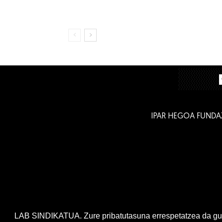
IPAR HEGOA FUNDA
LAB SINDIKATUA. Zure pribatutasuna errespetatzea da gur