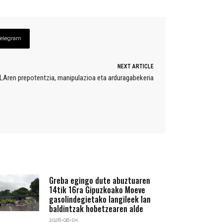
Telegram
NEXT ARTICLE
LAren prepotentzia, manipulazioa eta arduragabekeria
Greba egingo dute abuztuaren
14tik 16ra Gipuzkoako Moeve
gasolindegietako langileek lan
baldintzak hobetzearen alde
2026-08-05