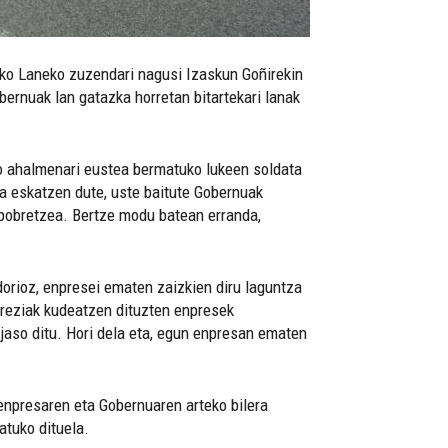
uko Laneko zuzendari nagusi Izaskun Goñirekin
bernuak lan gatazka horretan bitartekari lanak
ko ahalmenari eustea bermatuko lukeen soldata
oa eskatzen dute, uste baitute Gobernuak
 pobretzea. Bertze modu batean erranda,
orioz, enpresei ematen zaizkien diru laguntza
ereziak kudeatzen dituzten enpresek
 jaso ditu. Hori dela eta, egun enpresan ematen
 enpresaren eta Gobernuaren arteko bilera
atuko dituela.