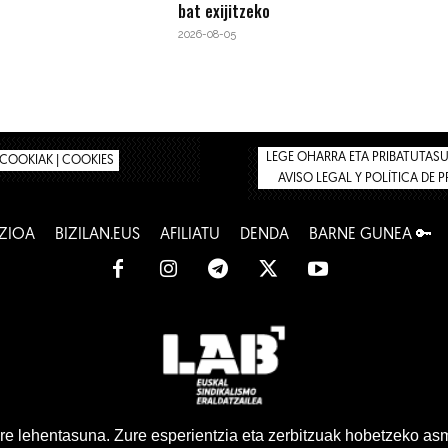
bat exijitzeko
2026-08-05
LEGE OHARRA ETA PRIBATUTASUN
COOKIAK | COOKIES
AVISO LEGAL Y POLÍTICA DE 
ZIOA
BIZILAN.EUS
AFILIATU
DENDA
BARNE GUNEA 🔑
www.lab.eus
e lehentasuna. Zure esperientzia eta zerbitzuak hobetzeko as