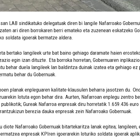
san LAB sindikatuko delegatuak diren bi langile Nafarroako Gobern
izaten ari diren borrokaren berri emateko eta zuzenean eskatzeko Go
ako soldata igoerak bermatze aldera.
 eta bertako langileek urte bat baino gehiago daramate haien eroste
zazio egin izan dituzte. Eta borroka horretan, Gobernuaren inplikazi
tu behar duela langileek lan baldintza duinak izatea eta gehiago ez
bermatu behar du Gobernuak.
boen planak enpleguaren kalitate-klausulen beharra jasotzen du. Ond
ruarekin lotuta egon behar dira. Aurten, Nafarroan enplegu zentro b
 publikotik; Gureak Nafarroa enpresak diru horretatik 1.659.436 euro
erantzukizun berezia dauka enpresak zein Nafarroako Gobernuak.
 diote Nafarroako Gobernuak bitartekaritza lanak egitea; langileen,
bermatzea enpresak KPIren igoerarekin loturiko soldata igoerak aplik