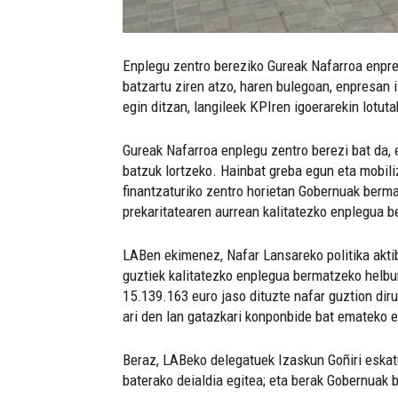
Enplegu zentro bereziko Gureak Nafarroa enpre
batzartu ziren atzo, haren bulegoan, enpresan 
egin ditzan, langileek KPIren igoerarekin lotut
Gureak Nafarroa enplegu zentro berezi bat da,
batzuk lortzeko. Hainbat greba egun eta mobili
finantzaturiko zentro horietan Gobernuak berma
prekaritatearen aurrean kalitatezko enplegua 
LABen ekimenez, Nafar Lansareko politika akti
guztiek kalitatezko enplegua bermatzeko helbu
15.139.163 euro jaso dituzte nafar guztion diru
ari den lan gatazkari konponbide bat emateko 
Beraz, LABeko delegatuek Izaskun Goñiri eskatu
baterako deialdia egitea; eta berak Gobernuak 