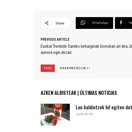
WhatsApp
F
Share
PREVIOUS ARTICLE
Euskal Trenbide Sareko beharginak borrokan ari dira,
aurrera egin dezan
TAGS
NABARMENDUA(1)
AZKEN ALBISTEAK | ÚLTIMAS NOTICIAS
Lan baldintzek hil egiten du
2026-08-06