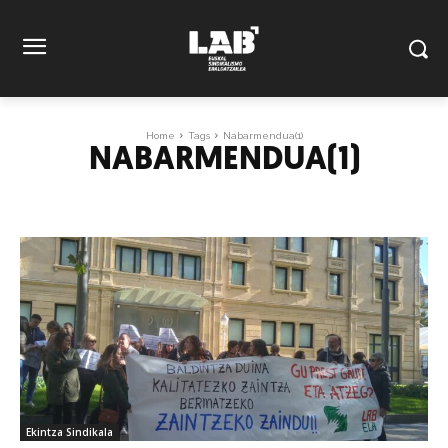
Home
Tags
Nabarmendua(1)
NABARMENDUA(1)
Ekintza Sindikala