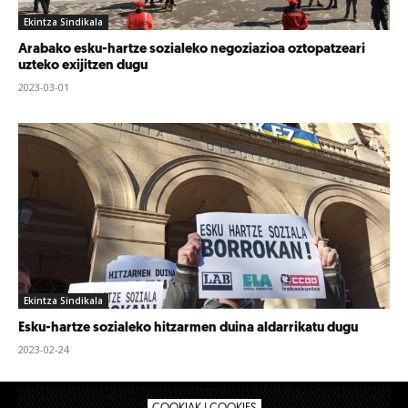
Ekintza Sindikala
Arabako esku-hartze sozialeko negoziazioa oztopatzeari
uzteko exijitzen dugu
2023-03-01
Ekintza Sindikala
Esku-hartze sozialeko hitzarmen duina aldarrikatu dugu
2023-02-24