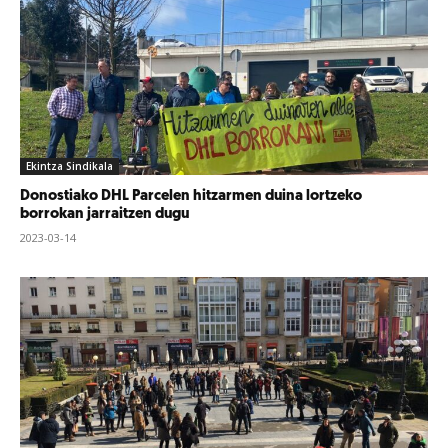
Ekintza Sindikala
Donostiako DHL Parcelen hitzarmen duina lortzeko
borrokan jarraitzen dugu
2023-03-14