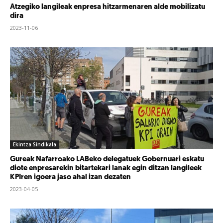
Atzegiko langileak enpresa hitzarmenaren alde mobilizatu
dira
2023-11-06
Ekintza Sindikala
Gureak Nafarroako LABeko delegatuek Gobernuari eskatu
diote enpresarekin bitartekari lanak egin ditzan langileek
KPIren igoera jaso ahal izan dezaten
2023-04-05