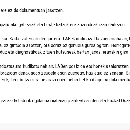
a ere ez da dokumentuan jasotzen.
ipatutako gabeziak eta beste batzuk ere zuzenduak izan daitezen.
asun Saila izaten ari den jarrera. LABek ondo azaldu zuen mahaian, b
la, ez gintuela asetzen, eta beraz ez genuela gurea egiten. Horregati
uz eta diagnostikoak zituen hutsuneak bertan jasoz; eranskin gisa a
 adostasuna irudikatu nahian, LABen posizioa eta honek azalaratzen 
balorazioan denak ados zeudela esan zuenean, hau egia ez zenean. Bi
enik, Legebiltzarrera helarazi duen behin betiko diagnosi dokumentu
ea ez da biderik egokiena mahaian planteatzen den eta Euskal Osas