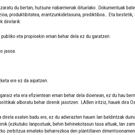
zaratu du bertan, hutsune nabarmenak dituelako. Dokumentuak batet
zioa, produktibitatea, erantzunkidetasuna, prediktiboa… Eta bestetik
 direlarik:
 publiko eta propioekin eman behar dela ez du garatzen.
o jasoa.
zketa ere ez da aipatzen.
 garaiz eta era efizientean eman behar dela dioenean, ez du hau ber
politikak alboratu behar direnik jasotzen. LABen iritziz, hauek dira 
 direla esaten badu ere, ez du adierazten hauen lan baldintzak duina
irenik (ezkutuko lanpostuak, behin behinekotasun tasa altuak, lan zama
tezko zerbitzua emateko beharrezkoa den plantillaren dimentsionamen