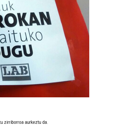
u zirriborroa aurkeztu da.