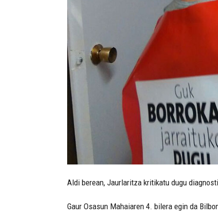
Aldi berean, Jaurlaritza kritikatu dugu diagnost
Gaur Osasun Mahaiaren 4. bilera egin da Bilbon