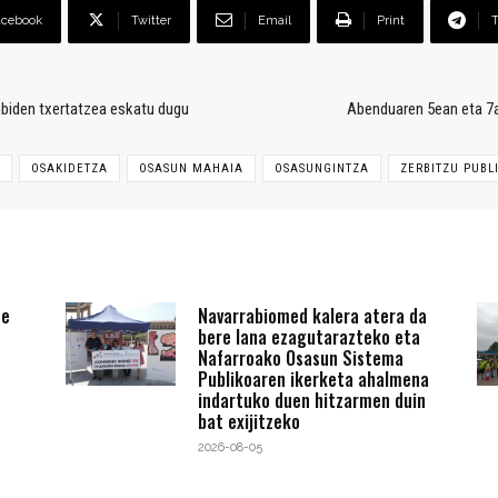
acebook
Twitter
Email
Print
anbiden txertatzea eskatu dugu
Abenduaren 5ean eta 7a
OSAKIDETZA
OSASUN MAHAIA
OSASUNGINTZA
ZERBITZU PUBL
te
Navarrabiomed kalera atera da
bere lana ezagutarazteko eta
Nafarroako Osasun Sistema
Publikoaren ikerketa ahalmena
indartuko duen hitzarmen duin
bat exijitzeko
2026-08-05