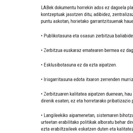
LABek dokumentu horrekin ados ez dagoela pla
kontzeptuak jasotzen ditu; adibidez, zentraliza
puntu askotan, horietako garrantzitsuenak hauek
• Publikotasuna eta osasun zerbitzua baliabide
• Zerbitzua euskaraz ematearen bermea ez dag
• Esklusibotasuna ez da ezta aipatzen.
• Irisgarritasuna edota itxaron zerrenden murri
• Zerbitzuaren kalitatea aipatzen duenean, hau
direnik esaten; ez eta horretarako pribatizazio 
• Langileekiko aipamenetan, sistemaren bihotza
urteetan erabilitako politikak alboratu behar d
ezta erabiltzaileek eskatzen duten eta kalita