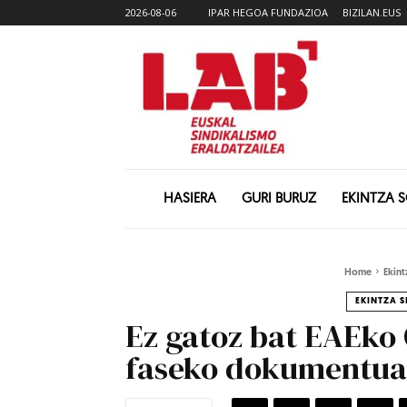
2026-08-06
IPAR HEGOA FUNDAZIOA
BIZILAN.EUS
HASIERA
GURI BURUZ
EKINTZA 
Home
Ekint
EKINTZA S
Ez gatoz bat EAEko
faseko dokumentua