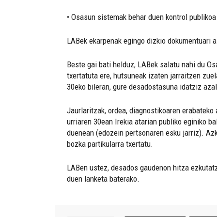
• Osasun sistemak behar duen kontrol publiko
LABek ekarpenak egingo dizkio dokumentuari a
Beste gai bati helduz, LABek salatu nahi du Os
txertatuta ere, hutsuneak izaten jarraitzen zue
30eko bileran, gure desadostasuna idatziz azald
Jaurlaritzak, ordea, diagnostikoaren erabateko
urriaren 30ean Irekia atarian publiko eginiko 
duenean (edozein pertsonaren esku jarriz). Azk
bozka partikularra txertatu.
LABen ustez, desados gaudenon hitza ezkutatz
duen lanketa baterako.