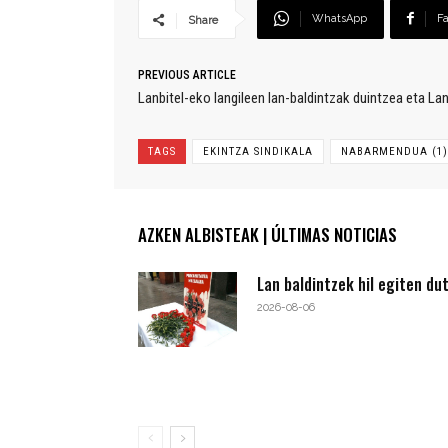
WhatsApp
F
Share
PREVIOUS ARTICLE
Lanbitel-eko langileen lan-baldintzak duintzea eta L
TAGS
EKINTZA SINDIKALA
NABARMENDUA (1)
AZKEN ALBISTEAK | ÚLTIMAS NOTICIAS
Lan baldintzek hil egiten du
2026-08-06