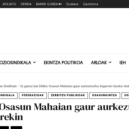
AFILIATU
DENDA
BARNE GUNEA 🔑
Euskara
Gaztelera
SOZIOSINDIKALA
EKINTZA POLITIKOA
ARLOAK
IEH
za Sindikala
Ez gatoz bat EAEko Osasun Mahaian gaur aurkezturiko bigarren faseko do
INDIKALA
FEDERAZIOAK
ZERBITZU PUBLIKOAK
OSASUNGINTZA
OS
 Osasun Mahaian gaur aurkez
rekin