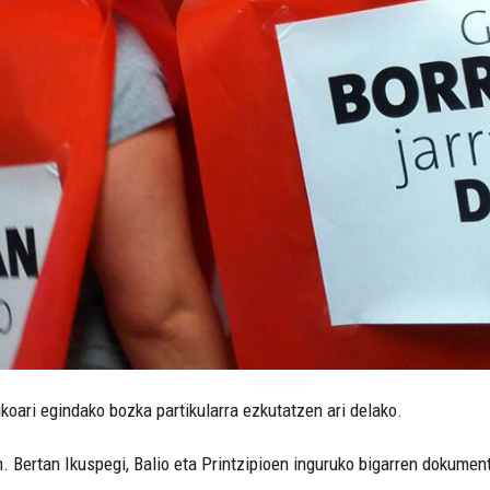
ikoari egindako bozka partikularra ezkutatzen ari delako.
. Bertan Ikuspegi, Balio eta Printzipioen inguruko bigarren dokument