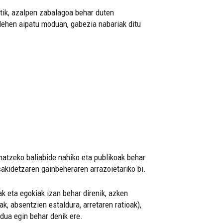
ik, azalpen zabalagoa behar duten
, lehen aipatu moduan, gabezia nabariak ditu
matzeko baliabide nahiko eta publikoak behar
Osakidetzaren gainbeheraren arrazoietariko bi.
k eta egokiak izan behar direnik, azken
k, absentzien estaldura, arretaren ratioak),
dua egin behar denik ere.