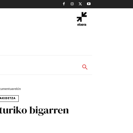
kumentuarekin
AKIDETZA
turiko bigarren