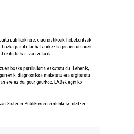
aita publikoki ere, diagnostikoak, hobekuntzak
k bozka partikular bat aurkeztu genuen urriaren
txikitu behar izan zelarik.
zuen bozka partikularra ezkutatu du. Lehenik,
garrenik, diagnostikoa maketatu eta argitaratu
an ere ez da, gaur gaurkoz, LABek eginiko
un Sistema Publikoaren eraldaketa bilatzen