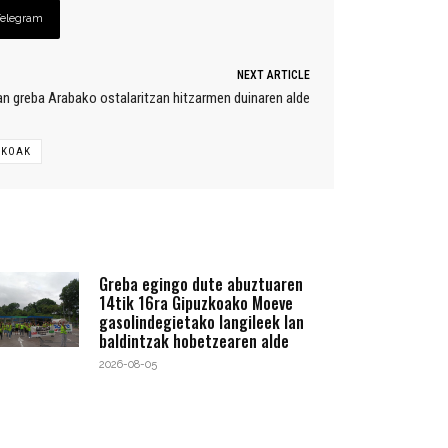
Telegram
NEXT ARTICLE
n greba Arabako ostalaritzan hitzarmen duinaren alde
IKOAK
Greba egingo dute abuztuaren
14tik 16ra Gipuzkoako Moeve
gasolindegietako langileek lan
baldintzak hobetzearen alde
2026-08-05