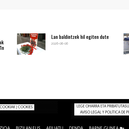
Lan baldintzek hil egiten dute
ak
2026-08-06
1n
LEGE OHARRA ETA PRIBATUTASUN
COOKIAK | COOKIES
AVISO LEGAL Y POLÍTICA DE 
ZIOA
BIZILAN.EUS
AFILIATU
DENDA
BARNE GUNEA 🔑