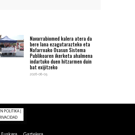
Navarrabiomed kalera atera da
bere lana ezagutarazteko eta
Nafarroako Osasun Sistema
Publikoaren ikerketa ahalmena
indartuko duen hitzarmen duin
bat exijitzeko
2026-08-05
 POLITIKA |
PRIVACIDAD
Euskara
Gaztelera