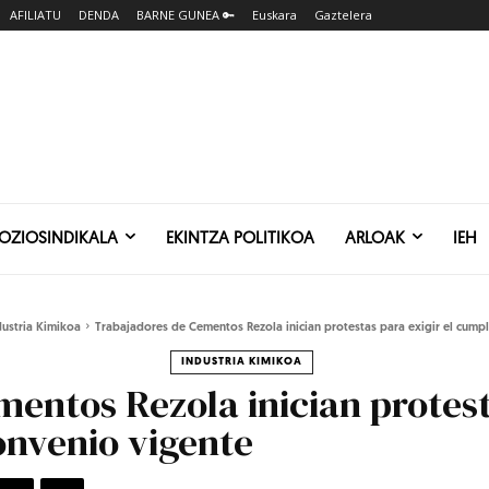
AFILIATU
DENDA
BARNE GUNEA 🔑
Euskara
Gaztelera
SOZIOSINDIKALA
EKINTZA POLITIKOA
ARLOAK
IEH
dustria Kimikoa
Trabajadores de Cementos Rezola inician protestas para exigir el cumpl
INDUSTRIA KIMIKOA
entos Rezola inician protesta
onvenio vigente