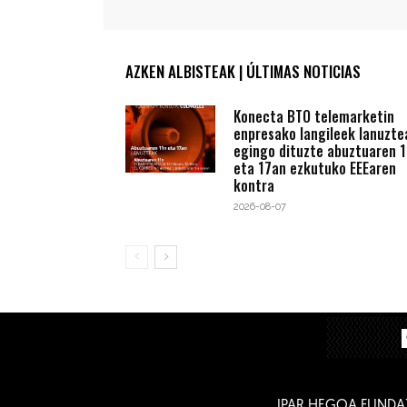
AZKEN ALBISTEAK | ÚLTIMAS NOTICIAS
Konecta BTO telemarketin
enpresako langileek lanuzte
egingo dituzte abuztuaren 1
eta 17an ezkutuko EEEaren
kontra
2026-08-07
IPAR HEGOA FUNDA