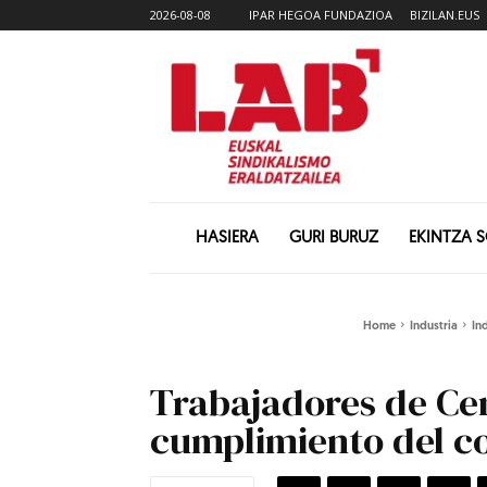
2026-08-08
IPAR HEGOA FUNDAZIOA
BIZILAN.EUS
HASIERA
GURI BURUZ
EKINTZA 
Home
Industria
In
Trabajadores de Cem
cumplimiento del c