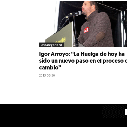
Uncategorized
Igor Arroyo: “La Huelga de hoy ha
sido un nuevo paso en el proceso 
cambio”
2013-05-30