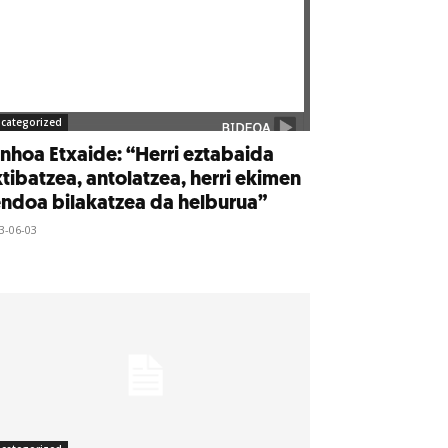
categorized
nhoa Etxaide: “Herri eztabaida
tibatzea, antolatzea, herri ekimen
ndoa bilakatzea da helburua”
3-06-03