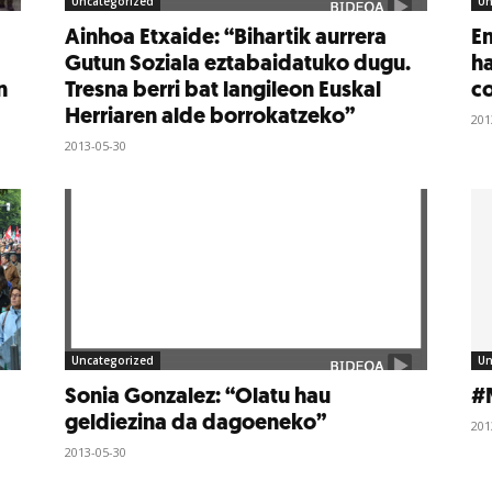
Uncategorized
Un
Ainhoa Etxaide: “Bihartik aurrera
En
Gutun Soziala eztabaidatuko dugu.
ha
n
Tresna berri bat langileon Euskal
c
Herriaren alde borrokatzeko”
201
2013-05-30
Uncategorized
Un
Sonia Gonzalez: “Olatu hau
#
geldiezina da dagoeneko”
201
2013-05-30