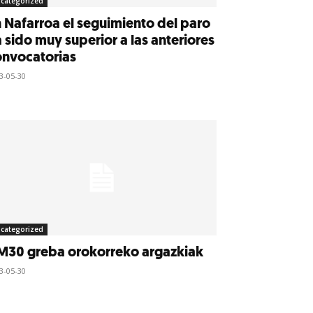
categorized
 Nafarroa el seguimiento del paro
 sido muy superior a las anteriores
onvocatorias
3-05-30
categorized
M30 greba orokorreko argazkiak
3-05-30