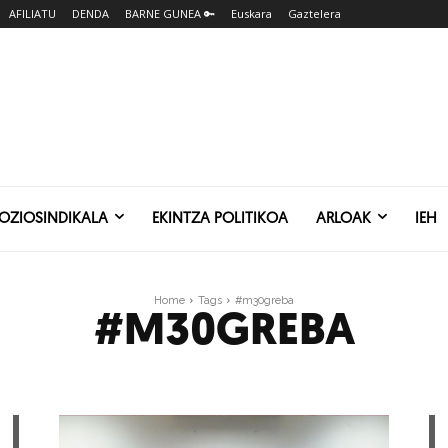
AFILIATU
DENDA
BARNE GUNEA 🔑
Euskara
Gaztelera
SOZIOSINDIKALA
EKINTZA POLITIKOA
ARLOAK
IEH
Home
Tags
#m30greba
#M30GREBA