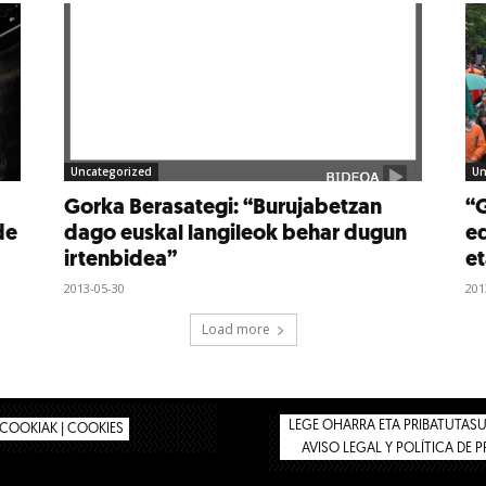
Uncategorized
Un
Gorka Berasategi: “Burujabetzan
“G
de
dago euskal langileok behar dugun
ed
irtenbidea”
et
2013-05-30
201
Load more
LEGE OHARRA ETA PRIBATUTASUN
COOKIAK | COOKIES
AVISO LEGAL Y POLÍTICA DE 