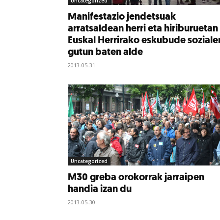
Uncategorized
Manifestazio jendetsuak
arratsaldean herri eta hiriburuetan
Euskal Herrirako eskubude soziale
gutun baten alde
2013-05-31
Uncategorized
M30 greba orokorrak jarraipen
handia izan du
2013-05-30