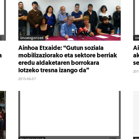
Uncategorized
Un
Ainhoa Etxaide: “Gutun soziala
Ai
a
mobilizaziorako eta sektore berriak
ak
eredu aldaketaren borrokara
se
lotzeko tresna izango da”
201
2013-06-07