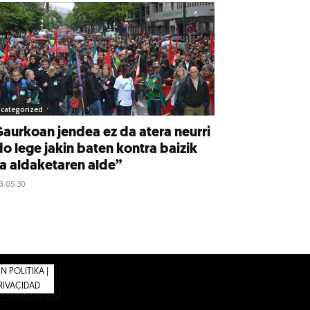
categorized
aurkoan jendea ez da atera neurri
o lege jakin baten kontra baizik
a aldaketaren alde”
3-05-30
 POLITIKA |
PRIVACIDAD