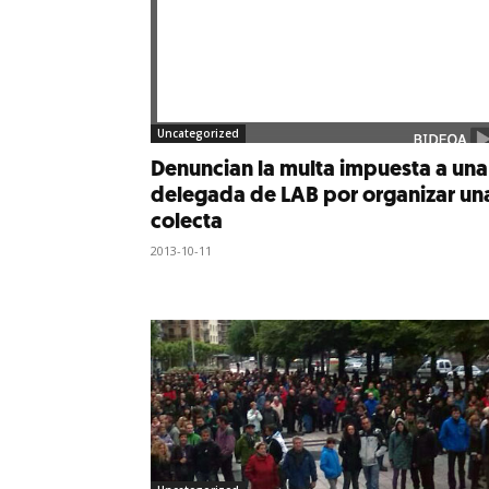
Uncategorized
Denuncian la multa impuesta a una
delegada de LAB por organizar un
colecta
2013-10-11