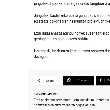
jangelako hezitzaile eta gainerako langileei er
Jangelak ikastetxeko beste gune bat izan behar 
ikastetxe bakoitzaren hezkuntza-proiektuan txe
Ezin dugu ahaztu agindu horrek zuzenean eragit
gehiago beren gain jartzen baititu.
Horregatik, hezkuntza komunitatea osatzen dugu
dezagun.
WhatsApp
F
Share
PREVIOUS ARTICLE
Eros ahalmena berreskuratu eta lanaldia murriztearen
hezitzailearen hitzarmenaren negoziazioan