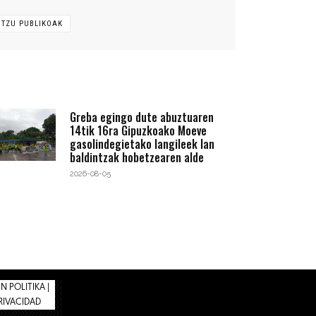
ITZU PUBLIKOAK
Greba egingo dute abuztuaren
14tik 16ra Gipuzkoako Moeve
gasolindegietako langileek lan
baldintzak hobetzearen alde
2026-08-05
 POLITIKA |
PRIVACIDAD