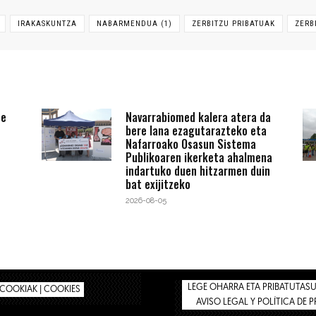
IRAKASKUNTZA
NABARMENDUA (1)
ZERBITZU PRIBATUAK
ZERB
te
Navarrabiomed kalera atera da
bere lana ezagutarazteko eta
Nafarroako Osasun Sistema
Publikoaren ikerketa ahalmena
indartuko duen hitzarmen duin
bat exijitzeko
2026-08-05
LEGE OHARRA ETA PRIBATUTASUN
COOKIAK | COOKIES
AVISO LEGAL Y POLÍTICA DE 