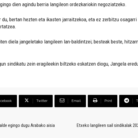
agingo dien agindu berria langileon ordezkariokin negoziatzeko.
du, bertan hezten eta ikasten jarraitzekoa, eta ez zerbitzu osagarri
rtatzea.
en diela jangeletako langileen lan-baldintzei; besteak beste, hitzar
n sindikatu zein eragileekin biltzeko eskatzen diogu, Jangela eredu 
acebook
Twitter
Email
Print
 alde egingo dugu Arabako aisia
Etxeko langileen sail sindikalak 