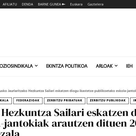
AFILIATU
DENDA
BARNE GUNEA 🔑
Euskara
Gaztelera
SOZIOSINDIKALA
EKINTZA POLITIKOA
ARLOAK
IEH
usko Jaurlaritzako Hezkuntza Sailari eskatzen diogu ikastetxe publikoetako eskola-jantok
IKALA
FEDERAZIOAK
ZERBITZU PRIBATUAK
ZERBITZU PUBLIKOAK
I
 Hezkuntza Sailari eskatzen 
a-jantokiak arautzen dituen 
ezala