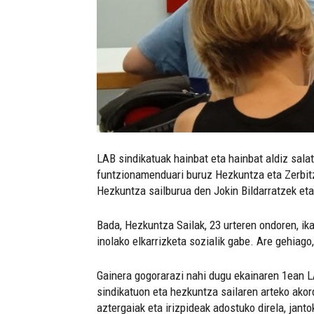
LAB sindikatuak hainbat eta hainbat aldiz sala
funtzionamenduari buruz Hezkuntza eta Zerbitz
Hezkuntza sailburua den Jokin Bildarratzek eta
Bada, Hezkuntza Sailak, 23 urteren ondoren, ik
inolako elkarrizketa sozialik gabe. Are gehiago
Gainera gogorarazi nahi dugu ekainaren 1ean L
sindikatuon eta hezkuntza sailaren arteko akor
aztergaiak eta irizpideak adostuko direla, janto