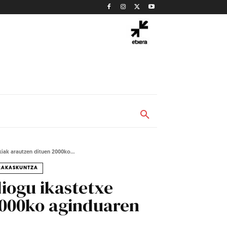
iak arautzen dituen 2000ko...
RAKASKUNTZA
diogu ikastetxe
2000ko aginduaren