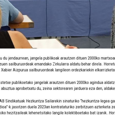
tu du jendaurrean, jangela publikoak arautzen dituen 2000ko martxoa
uen sailburuordeak emandako Zirkularra aldatu behar direla. Horret
 Xabier Aizpurua sailburuordeak langileon ordezkariekin elkarrizket
astetxe publikoetako jangelak arautzen dituen 2000ko agindua aldatz
, abuztua aprobetxatu du, zeina sektorearen jarduera eza den, aldake
AB Sindikatuak Hezkuntza Sailarekin sinaturiko “hezkuntza-legea ga
dioa”-k jasotzen duela 2023an kontrataturiko zerbitzuen azterketa z
kiko hezitzaileak lehenetsitako langile kolektiboetako bat izanik. Ho