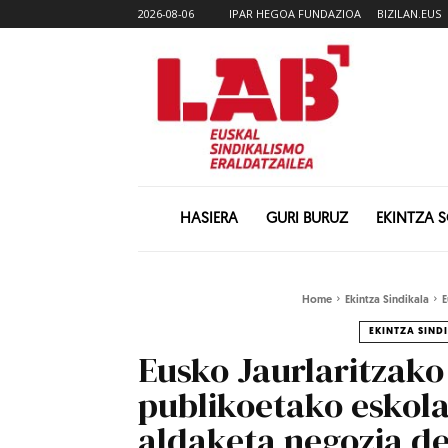
2026-08-06
IPAR HEGOA FUNDAZIOA
BIZILAN.EUS
HASIERA
GURI BURUZ
EKINTZA 
Home
Ekintza Sindikala
E
EKINTZA SIND
Eusko Jaurlaritzako
publikoetako eskol
aldaketa negozia d