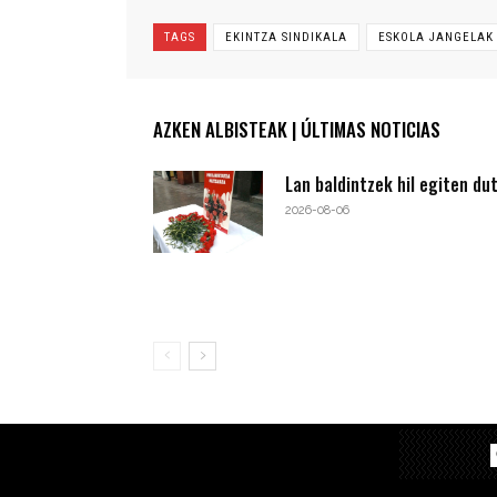
TAGS
EKINTZA SINDIKALA
ESKOLA JANGELAK
AZKEN ALBISTEAK | ÚLTIMAS NOTICIAS
Lan baldintzek hil egiten du
2026-08-06