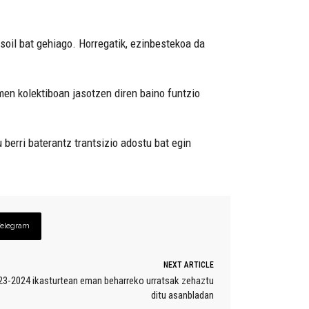
 soil bat gehiago. Horregatik, ezinbestekoa da
men kolektiboan jasotzen diren baino funtzio
berri baterantz trantsizio adostu bat egin
Telegram
NEXT ARTICLE
2023-2024 ikasturtean eman beharreko urratsak zehaztu
ditu asanbladan