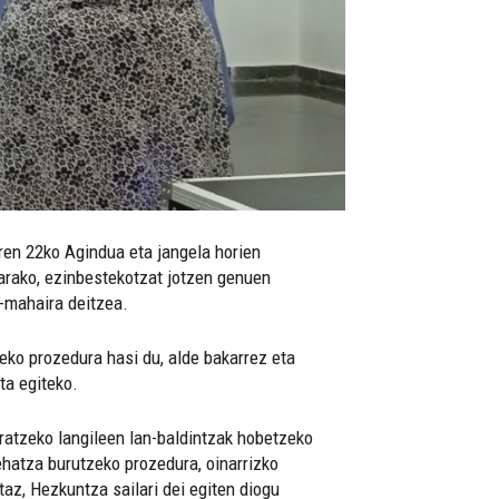
ren 22ko Agindua eta jangela horien
arako, ezinbestekotzat jotzen genuen
a-mahaira deitzea.
eko prozedura hasi du, alde bakarrez eta
ta egiteko.
ratzeko langileen lan-baldintzak hobetzeko
ehatza burutzeko prozedura, oinarrizko
rtaz, Hezkuntza sailari dei egiten diogu