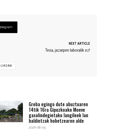
Telegram
NEXT ARTICLE
Tesa, jazarpen laboralik ez!
BLIKOAK
Greba egingo dute abuztuaren
14tik 16ra Gipuzkoako Moeve
gasolindegietako langileek lan
baldintzak hobetzearen alde
2026-08-05