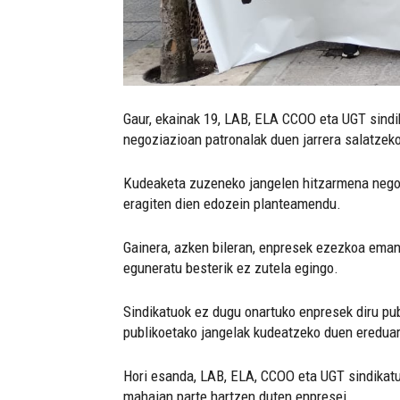
Gaur, ekainak 19, LAB, ELA CCOO eta UGT sind
negoziazioan patronalak duen jarrera salatzek
Kudeaketa zuzeneko jangelen hitzarmena negozi
eragiten dien edozein planteamendu.
Gainera, azken bileran, enpresek ezezkoa eman 
eguneratu besterik ez zutela egingo.
Sindikatuok ez dugu onartuko enpresek diru pub
publikoetako jangelak kudeatzeko duen ereduare
Hori esanda, LAB, ELA, CCOO eta UGT sindikatu
mahaian parte hartzen duten enpresei.