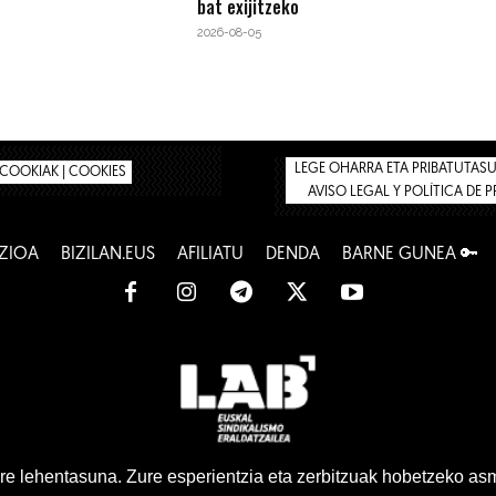
bat exijitzeko
2026-08-05
LEGE OHARRA ETA PRIBATUTASUN
COOKIAK | COOKIES
AVISO LEGAL Y POLÍTICA DE 
ZIOA
BIZILAN.EUS
AFILIATU
DENDA
BARNE GUNEA 🔑
www.lab.eus
e lehentasuna. Zure esperientzia eta zerbitzuak hobetzeko as