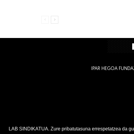
IPAR HEGOA FUNDA
LAB SINDIKATUA. Zure pribatutasuna errespetatzea da gur