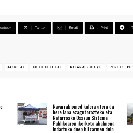
acebook
Twitter
Email
Print
JANGELAK
KOLEKTIBITATEAK
NABARMENDUA (1)
ZERBITZU PU
te
Navarrabiomed kalera atera da
bere lana ezagutarazteko eta
Nafarroako Osasun Sistema
Publikoaren ikerketa ahalmena
indartuko duen hitzarmen duin