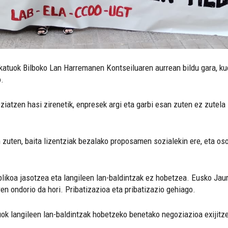
ikatuok Bilboko Lan Harremanen Kontseiluaren aurrean bildu gara, 
o.
atzen hasi zirenetik, enpresek argi eta garbi esan zuten ez zutela
zuten, baita lizentziak bezalako proposamen sozialekin ere, eta oso
likoa jasotzea eta langileen lan-baldintzak ez hobetzea. Eusko Jau
n ondorio da hori. Pribatizazioa eta pribatizazio gehiago.
ok langileen lan-baldintzak hobetzeko benetako negoziazioa exijit