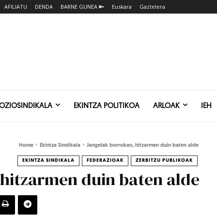
AFILIATU
DENDA
BARNE GUNEA 🔑
Euskara
Gaztelera
SOZIOSINDIKALA
EKINTZA POLITIKOA
ARLOAK
IEH
Home
Ekintza Sindikala
Jangelak borrokan, hitzarmen duin baten alde
EKINTZA SINDIKALA
FEDERAZIOAK
ZERBITZU PUBLIKOAK
 hitzarmen duin baten alde