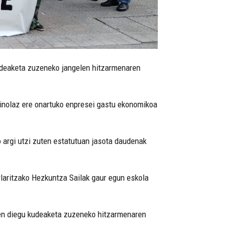
kudeaketa zuzeneko jangelen hitzarmenaren
 inolaz ere onartuko enpresei gastu ekonomikoa
 argi utzi zuten estatutuan jasota daudenak
rlaritzako Hezkuntza Sailak gaur egun eskola
zen diegu kudeaketa zuzeneko hitzarmenaren