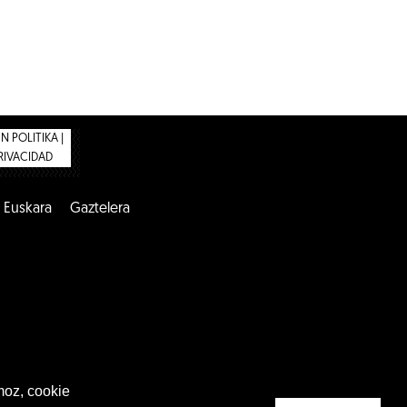
 POLITIKA |
PRIVACIDAD
Euskara
Gaztelera
moz, cookie