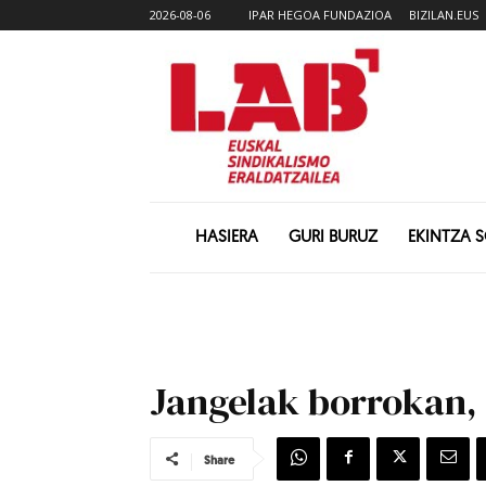
2026-08-06
IPAR HEGOA FUNDAZIOA
BIZILAN.EUS
HASIERA
GURI BURUZ
EKINTZA 
Jangelak borrokan,
Share