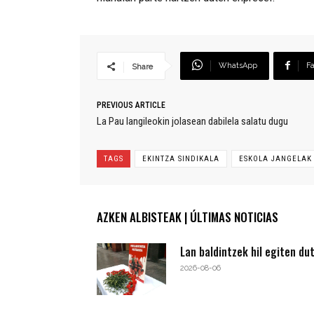
WhatsApp
F
Share
PREVIOUS ARTICLE
La Pau langileokin jolasean dabilela salatu dugu
TAGS
EKINTZA SINDIKALA
ESKOLA JANGELAK
AZKEN ALBISTEAK | ÚLTIMAS NOTICIAS
Lan baldintzek hil egiten du
2026-08-06