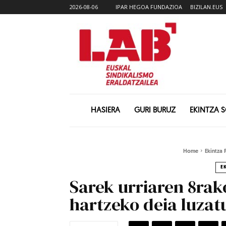
2026-08-06
IPAR HEGOA FUNDAZIOA
BIZILAN.EUS
HASIERA
GURI BURUZ
EKINTZA 
Home
Ekintza 
E
Sarek urriaren 8rak
hartzeko deia luzat