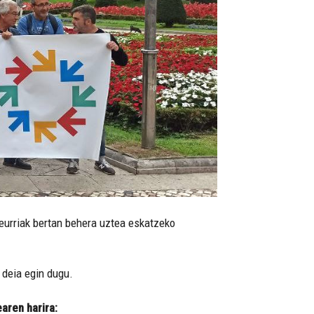
neurriak bertan behera uztea eskatzeko
 deia egin dugu.
aren harira: