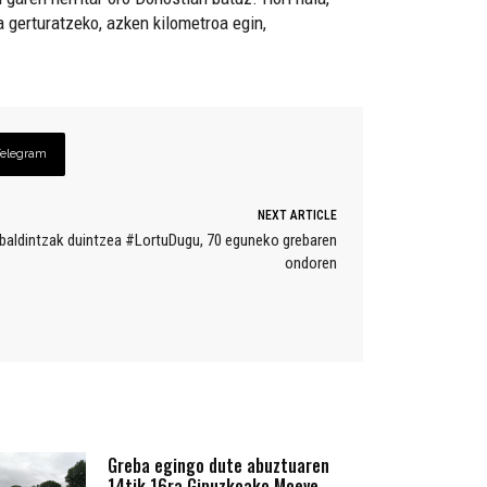
a gerturatzeko, azken kilometroa egin,
Telegram
NEXT ARTICLE
 baldintzak duintzea #LortuDugu, 70 eguneko grebaren
ondoren
Greba egingo dute abuztuaren
14tik 16ra Gipuzkoako Moeve