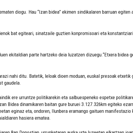
ematen diogu. Hau “Izan bidea” ekimen sindikalaren barruan egiten a
enok bat egiteari, sinatzaile guztien konpromisoari eta konstantziar
uen ekitaldian parte hartzeko deia luzatzen dizuegu.“Etxera bidea g
azi nahi ditu. Batetik, leloak dioen moduan, euskal presoak etxetik 
st gaudela.
raindik ere urruntze politikarekin eta salbuespeneko espetxe politikar
 Izan Bidea dinamikaren baitan gure buruei 3.127.326km egiteko ezar
eetan eginaz eta, ondoren, Ilunbera eramango gaituen manifestazio ko
aialdiaren hasiera ematea.
riaren 8an Donostian, urrunketaren aurka urte luzeetan elkartzen joan