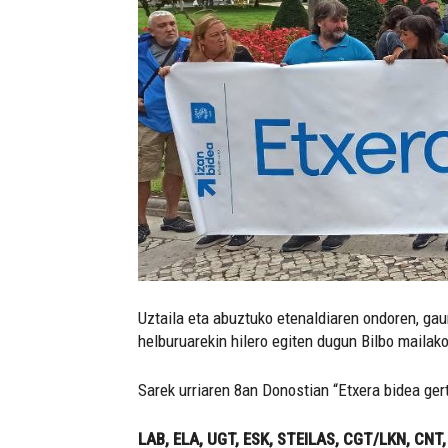
Uztaila eta abuztuko etenaldiaren ondoren, gau
helburuarekin hilero egiten dugun Bilbo mailako
Sarek urriaren 8an Donostian “Etxera bidea ger
LAB, ELA, UGT, ESK, STEILAS, CGT/LKN, CNT, 