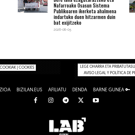
Nafarroako Osasun Sistema
Publikoaren ikerketa ahalmena
indartuko duen hitzarmen duin
bat exijitzeko
2026-08-05
LEGE OHARRA ETA PRIBATUTASUN
COOKIAK | COOKIES
AVISO LEGAL Y POLÍTICA DE 
ZIOA
BIZILAN.EUS
AFILIATU
DENDA
BARNE GUNEA 🔑