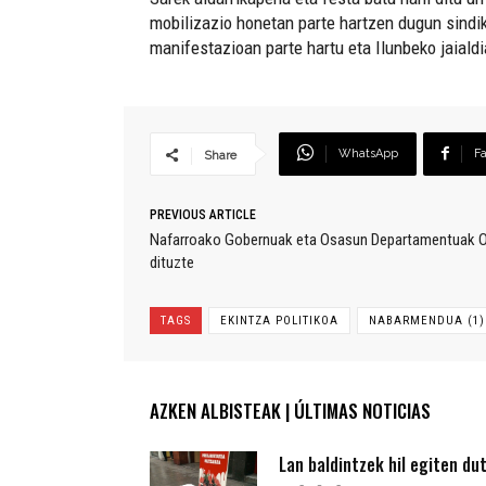
mobilizazio honetan parte hartzen dugun sindika
manifestazioan parte hartu eta Ilunbeko jaiald
WhatsApp
F
Share
PREVIOUS ARTICLE
Nafarroako Gobernuak eta Osasun Departamentuak Os
dituzte
TAGS
EKINTZA POLITIKOA
NABARMENDUA (1)
AZKEN ALBISTEAK | ÚLTIMAS NOTICIAS
Lan baldintzek hil egiten du