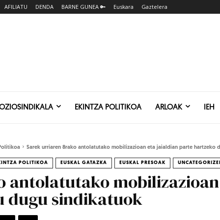
AFILIATU
DENDA
BARNE GUNEA 🔑
Euskara
Gaztelera
SOZIOSINDIKALA
EKINTZA POLITIKOA
ARLOAK
IEH
Politikoa
Sarek urriaren 8rako antolatutako mobilizazioan eta jaialdian parte hartzeko d
KINTZA POLITIKOA
EUSKAL GATAZKA
EUSKAL PRESOAK
UNCATEGORIZE
o antolatutako mobilizazioan 
u dugu sindikatuok