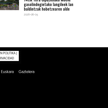
gasolindegietako langileek lan
baldintzak hobetzearen alde
2026-08-05
 POLITIKA |
PRIVACIDAD
Euskara
Gaztelera