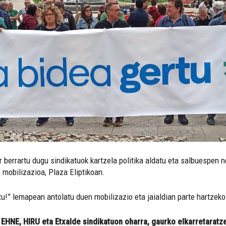
r berrartu dugu sindikatuok kartzela politika aldatu eta salbuespen 
 mobilizazioa, Plaza Eliptikoan.
tu!” lemapean antolatu duen mobilizazio eta jaialdian parte hartzeko
EHNE, HIRU eta Etxalde sindikatuon oharra, gaurko elkarretaratze