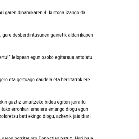
ri garen dinamikaren 4. kurtsoa izango da
i, gure desberdintasunen gainetik aldarrikapen
ertu!” lelopean egun osoko egitaraua antolatu
gero eta gertuago daudela eta herritarrok ere
ekin guztiz amaitzeko bidea egiten jarraitu
ritako erronkari amaiera emango diogu egun
loretsu bati ekingo diogu, azkenik jaialdiari
 garen herritar oro Donostian batuz. Hori hala,