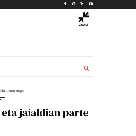
eia luzatu dugu...
D
eta jaialdian parte