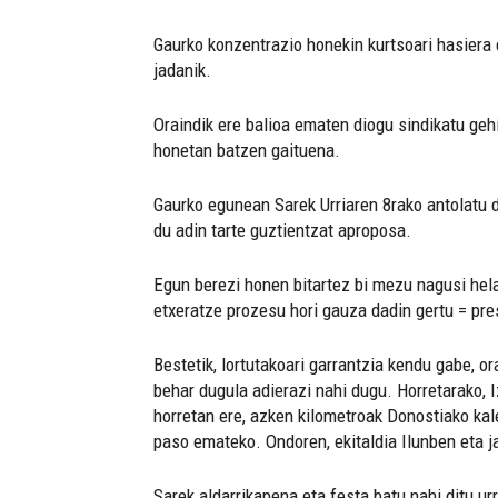
Gaurko konzentrazio honekin kurtsoari hasiera 
jadanik.
Oraindik ere balioa ematen diogu sindikatu gehi
honetan batzen gaituena.
Gaurko egunean Sarek Urriaren 8rako antolatu d
du adin tarte guztientzat aproposa.
Egun berezi honen bitartez bi mezu nagusi helar
etxeratze prozesu hori gauza dadin gertu = pre
Bestetik, lortutakoari garrantzia kendu gabe, o
behar dugula adierazi nahi dugu. Horretarako,
horretan ere, azken kilometroak Donostiako kal
paso emateko. Ondoren, ekitaldia Ilunben eta j
Sarek aldarrikapena eta festa batu nahi ditu ur