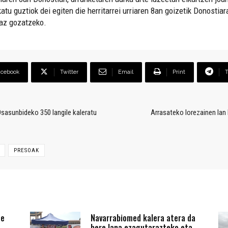
tu guztiok dei egiten die herritarrei urriaren 8an goizetik Donostiar
iaz gozatzeko.
acebook
Twitter
Email
Print
asunbideko 350 langile kaleratu
Arrasateko lorezainen lan
PRESOAK
te
Navarrabiomed kalera atera da
bere lana ezagutarazteko eta