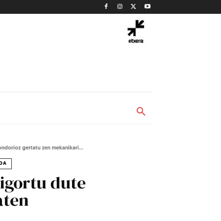
ndorioz gertatu zen mekanikari...
OA
zigortu dute
aten