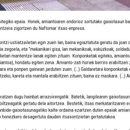
aitegiko epaia. Honek, amiantoaren ondorioz sortutako gaixotasun ba
intzera zigortzen du Naftomar itsas-enpresa.
ntzi-ustiatzailetan egin zuen lan, baina egiaztatuta geratu da joa
ia zegoela, eta “mekanikari gisa, lan mekanikoak, eskuzkoak, soldad
odietan mantentze-lanak egiten zituen. Konponketak egiteko, amiant
iantoa), hondatu egiten zena. Amianto-zati horiek berriro erabiltzen 
ldara eta ponpen gainean jarduten zuen. (…) Galdaretara konponketak 
atzeko, kareta eta mantala erabiltzen zituen, baina ez maskara. (…) 
ratzen dugu hainbat arrazoirengatik. Batetik, langilearen gaixotasu
iltzeagatik gertatu dela aitortzea. Bestetik, itsas merkataritzaren e
 lanbide-gaixotasunagatiko kalte-ordaina ezartzen duten epaiak amian
o honezkero desagertuta dauden itsasontzietan gertatutakoa.