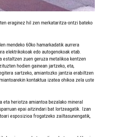
ten eraginez hil zen merkataritza-ontzi bateko
n den mendeko 60ko hamarkadatik aurrera
ura elektrikokoak edo autogenokoak etab.
oa estaltzen zuen geruza metalikoa kentzen
zituzten hodien gainean jartzeko, eta,
egitera sartzeko, amiantozko jantzia erabiltzen
Amiantoarekin kontaktua izatea ohikoa zela uste
na eta heriotza amiantoa bezalako mineral
sparruan epai aitzindari bat lortzeagatik. Izan
toari esposizioa frogatzeko zailtasunengatik,