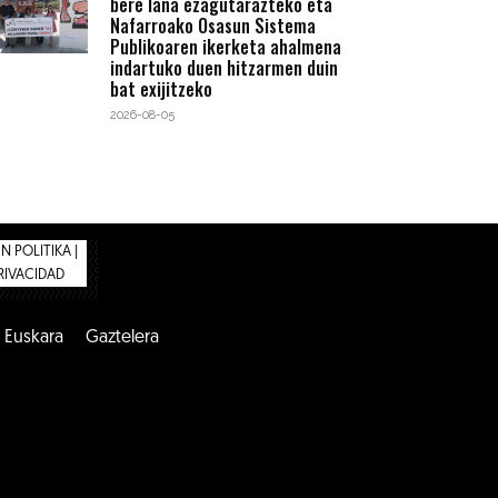
bere lana ezagutarazteko eta
Nafarroako Osasun Sistema
Publikoaren ikerketa ahalmena
indartuko duen hitzarmen duin
bat exijitzeko
2026-08-05
 POLITIKA |
PRIVACIDAD
Euskara
Gaztelera