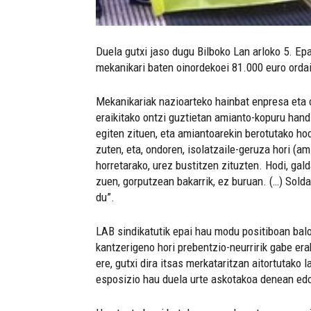
Duela gutxi jaso dugu Bilboko Lan arloko 5. Ep
mekanikari baten oinordekoei 81.000 euro orda
Mekanikariak nazioarteko hainbat enpresa eta o
eraikitako ontzi guztietan amianto-kopuru hand
egiten zituen, eta amiantoarekin berotutako h
zuten, eta, ondoren, isolatzaile-geruza hori (am
horretarako, urez bustitzen zituzten. Hodi, ga
zuen, gorputzean bakarrik, ez buruan. (…) Sold
du”.
LAB sindikatutik epai hau modu positiboan balo
kantzerigeno hori prebentzio-neurririk gabe erab
ere, gutxi dira itsas merkataritzan aitortutako
esposizio hau duela urte askotakoa denean ed