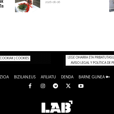
ak
2026-08-06
1n
LEGE OHARRA ETA PRIBATUTASUN
COOKIAK | COOKIES
AVISO LEGAL Y POLÍTICA DE 
ZIOA
BIZILAN.EUS
AFILIATU
DENDA
BARNE GUNEA 🔑