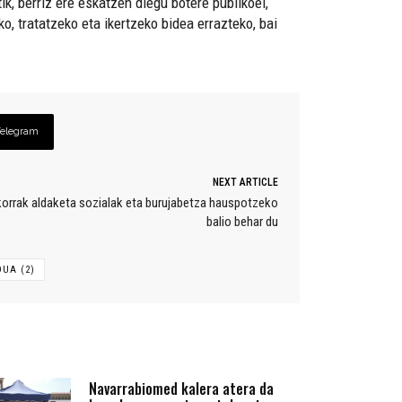
k, berriz ere eskatzen diegu botere publikoei,
o, tratatzeko eta ikertzeko bidea errazteko, bai
Telegram
NEXT ARTICLE
okorrak aldaketa sozialak eta burujabetza hauspotzeko
balio behar du
UA (2)
Navarrabiomed kalera atera da