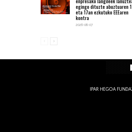
enpresako langileek lanuzte
egingo dituzte abuztuaren 1
eta 17an ezkutuko EEEaren
kontra
2026-08-07
IPAR HEGOA FUNDA