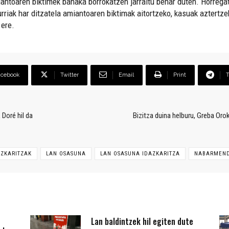
antoaren biktimek banaka borrokatzen jarraitu behar duten. Horregati
rriak har ditzatela amiantoaren biktimak aitortzeko, kasuak aztertzek
 ere.
acebook
Twitter
Email
Print
Doré hil da
Bizitza duina helburu, Greba Or
AZKARITZAK
LAN OSASUNA
LAN OSASUNA IDAZKARITZA
NABARMEND
Lan baldintzek hil egiten dute