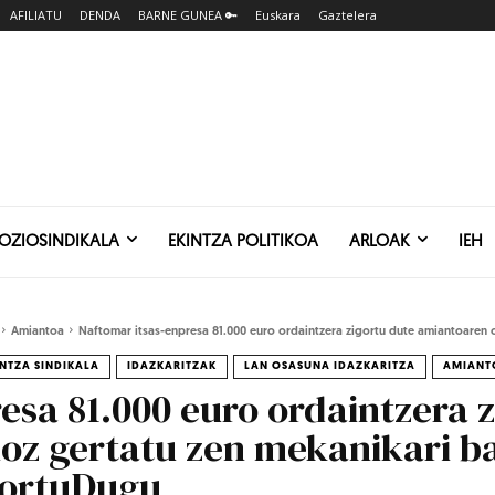
AFILIATU
DENDA
BARNE GUNEA 🔑
Euskara
Gaztelera
SOZIOSINDIKALA
EKINTZA POLITIKOA
ARLOAK
IEH
Amiantoa
Naftomar itsas-enpresa 81.000 euro ordaintzera zigortu dute amiantoaren o
INTZA SINDIKALA
IDAZKARITZAK
LAN OSASUNA IDAZKARITZA
AMIANT
esa 81.000 euro ordaintzera 
oz gertatu zen mekanikari b
LortuDugu