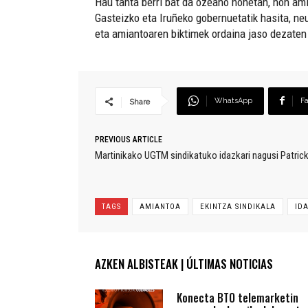
Hau tanta berri bat da ozeano honetan, non ami
Gasteizko eta Iruñeko gobernuetatik hasita, neu
eta amiantoaren biktimek ordaina jaso dezaten
WhatsApp
F
Share
PREVIOUS ARTICLE
Martinikako UGTM sindikatuko idazkari nagusi Patrick 
TAGS
AMIANTOA
EKINTZA SINDIKALA
ID
AZKEN ALBISTEAK | ÚLTIMAS NOTICIAS
Konecta BTO telemarketin