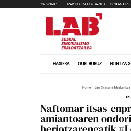
2026-08-07
IPAR HEGOA FUNDAZIOA
BIZILAN.EUS
HASIERA
GURI BURUZ
EKINTZA 
Home
Lan Osasuna Idazkaritza
EK
Naftomar itsas-enpr
amiantoaren ondori
heriotzarengatik #