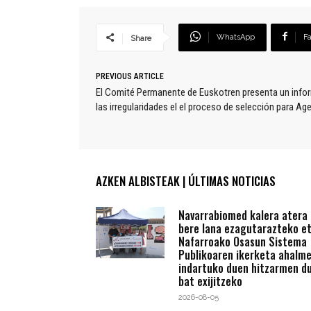
WhatsApp
F
Share
PREVIOUS ARTICLE
El Comité Permanente de Euskotren presenta un infor
las irregularidades el el proceso de selección para Ag
AZKEN ALBISTEAK | ÚLTIMAS NOTICIAS
Navarrabiomed kalera atera
bere lana ezagutarazteko e
Nafarroako Osasun Sistema
Publikoaren ikerketa ahalm
indartuko duen hitzarmen du
bat exijitzeko
2026-08-05