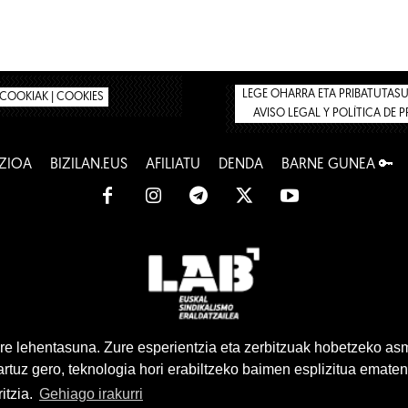
LEGE OHARRA ETA PRIBATUTASUN
COOKIAK | COOKIES
AVISO LEGAL Y POLÍTICA DE 
ZIOA
BIZILAN.EUS
AFILIATU
DENDA
BARNE GUNEA 🔑
www.lab.eus
e lehentasuna. Zure esperientzia eta zerbitzuak hobetzeko as
tuz gero, teknologia hori erabiltzeko baimen esplizitua ematen
Euskara
Gaztelera
itzia.
Gehiago irakurri