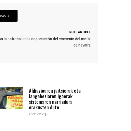
Telegram
NEXT ARTICLE
la patronal en la negociación del convenio del metal
de navarra
Afiliazioaren jaitsierak eta
langabeziaren igoerak
sistemaren narriadura
erakusten dute
2026-08-04