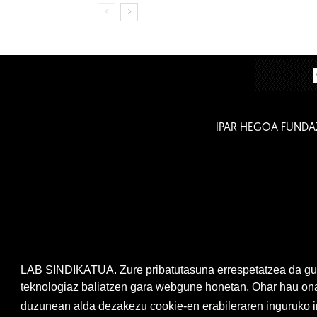
IPAR HEGOA FUNDA
LAB SINDIKATUA. Zure pribatutasuna errespetatzea da gur
teknologiaz baliatzen gara webgune honetan. Ohar hau onar
duzunean alda dezakezu cookie-en erabileraren inguruko ir