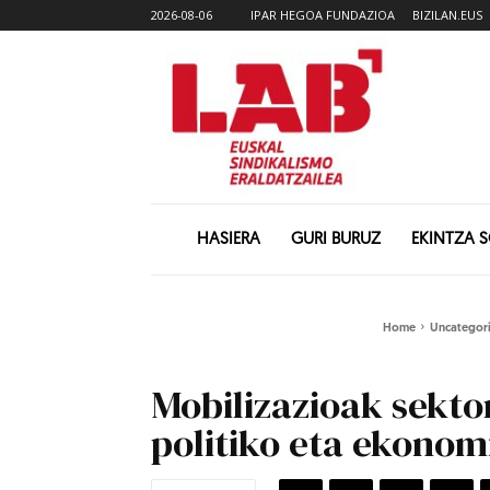
2026-08-06
IPAR HEGOA FUNDAZIOA
BIZILAN.EUS
HASIERA
GURI BURUZ
EKINTZA 
Home
Uncategor
Mobilizazioak sekto
politiko eta ekonom