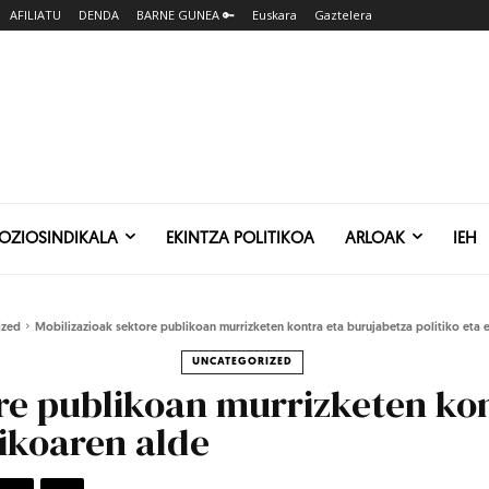
AFILIATU
DENDA
BARNE GUNEA 🔑
Euskara
Gaztelera
SOZIOSINDIKALA
EKINTZA POLITIKOA
ARLOAK
IEH
ized
Mobilizazioak sektore publikoan murrizketen kontra eta burujabetza politiko eta
UNCATEGORIZED
re publikoan murrizketen ko
ikoaren alde