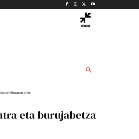
 ekonomikoaren alde
ntra eta burujabetza