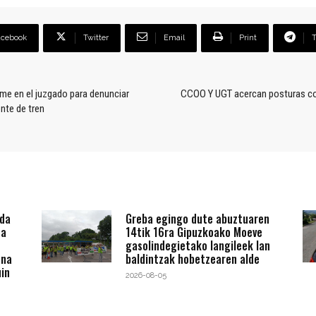
acebook
Twitter
Email
Print
me en el juzgado para denunciar
CCOO Y UGT acercan posturas con 
ente de tren
 da
Greba egingo dute abuztuaren
ta
14tik 16ra Gipuzkoako Moeve
gasolindegietako langileek lan
ena
baldintzak hobetzearen alde
in
2026-08-05