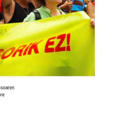
osoaren
ore