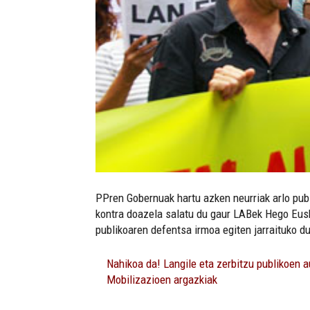
PPren Gobernuak hartu azken neurriak arlo pub
kontra doazela salatu du gaur LABek Hego Eusk
publikoaren defentsa irmoa egiten jarraituko du
Nahikoa da! Langile eta zerbitzu publikoen a
Mobilizazioen argazkiak