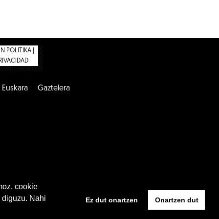
 POLITIKA |
PRIVACIDAD
Euskara
Gaztelera
moz, cookie
 diguzu. Nahi
Ez dut onartzen
Onartzen dut