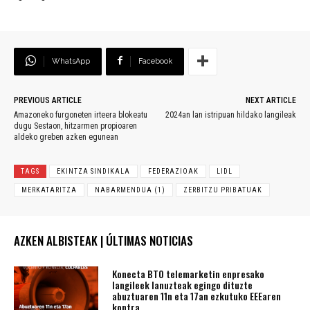
WhatsApp
Facebook
PREVIOUS ARTICLE
NEXT ARTICLE
Amazoneko furgoneten irteera blokeatu
2024an lan istripuan hildako langileak
dugu Sestaon, hitzarmen propioaren
aldeko greben azken egunean
TAGS
EKINTZA SINDIKALA
FEDERAZIOAK
LIDL
MERKATARITZA
NABARMENDUA (1)
ZERBITZU PRIBATUAK
AZKEN ALBISTEAK | ÚLTIMAS NOTICIAS
Konecta BTO telemarketin enpresako
langileek lanuzteak egingo dituzte
abuztuaren 11n eta 17an ezkutuko EEEaren
kontra