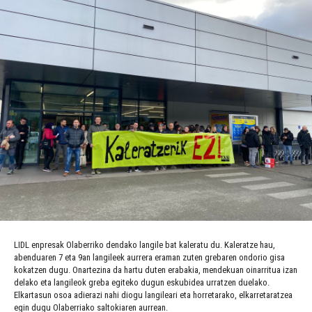
LIDL enpresak Olaberriko dendako langile bat kaleratu du. Kaleratze hau,
abenduaren 7 eta 9an langileek aurrera eraman zuten grebaren ondorio gisa
kokatzen dugu. Onartezina da hartu duten erabakia, mendekuan oinarritua izan
delako eta langileok greba egiteko dugun eskubidea urratzen duelako.
Elkartasun osoa adierazi nahi diogu langileari eta horretarako, elkarretaratzea
egin dugu Olaberriako saltokiaren aurrean.