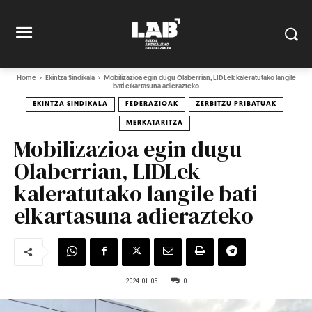
Home
Ekintza Sindikala
Mobilizazioa egin dugu Olaberrian, LIDLek kaleratutako langile
bati elkartasuna adierazteko
EKINTZA SINDIKALA
FEDERAZIOAK
ZERBITZU PRIBATUAK
MERKATARITZA
Mobilizazioa egin dugu
Olaberrian, LIDLek
kaleratutako langile bati
elkartasuna adierazteko
2024-01-05
0