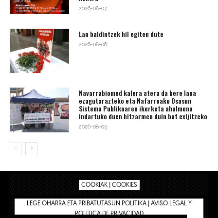
2026-08-07
Lan baldintzek hil egiten dute
2026-08-06
Navarrabiomed kalera atera da bere lana
ezagutarazteko eta Nafarroako Osasun
Sistema Publikoaren ikerketa ahalmena
indartuko duen hitzarmen duin bat exijitzeko
2026-08-05
COOKIAK | COOKIES
LEGE OHARRA ETA PRIBATUTASUN POLITIKA | AVISO LEGAL Y
POLÍTICA DE PRIVACIDAD