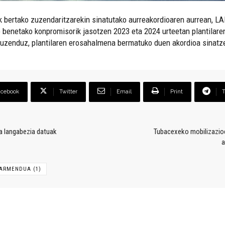
 bertako zuzendaritzarekin sinatutako aurreakordioaren aurrean, LA
ako benetako konpromisorik jasotzen 2023 eta 2024 urteetan plantila
zuzenduz, plantilaren erosahalmena bermatuko duen akordioa sinatz
acebook
Twitter
Email
Print
a langabezia datuak
Tubacexeko mobilizazioe
a
ARMENDUA (1)