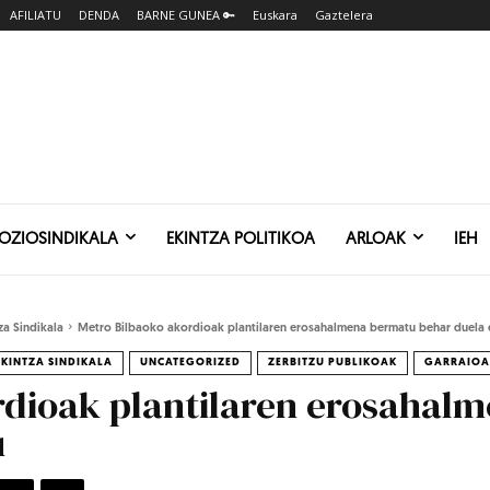
AFILIATU
DENDA
BARNE GUNEA 🔑
Euskara
Gaztelera
SOZIOSINDIKALA
EKINTZA POLITIKOA
ARLOAK
IEH
za Sindikala
Metro Bilbaoko akordioak plantilaren erosahalmena bermatu behar duela e
EKINTZA SINDIKALA
UNCATEGORIZED
ZERBITZU PUBLIKOAK
GARRAIOA
rdioak plantilaren erosahal
u