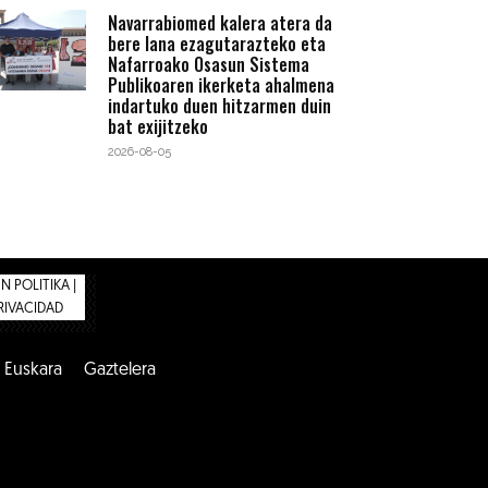
Navarrabiomed kalera atera da
bere lana ezagutarazteko eta
Nafarroako Osasun Sistema
Publikoaren ikerketa ahalmena
indartuko duen hitzarmen duin
bat exijitzeko
2026-08-05
 POLITIKA |
PRIVACIDAD
Euskara
Gaztelera