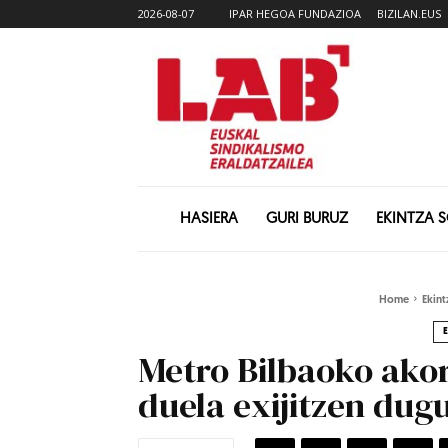
2026-08-07
IPAR HEGOA FUNDAZIOA
BIZILAN.EUS
HASIERA
GURI BURUZ
EKINTZA 
Home
Ekint
Metro Bilbaoko ako
duela exijitzen dug