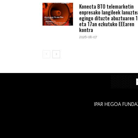
Konecta BTO telemarketin
enpresako langileek lanuzte
egingo dituzte abuztuaren 1
eta 17an ezkutuko EEEaren
kontra
2026-08-07
IPAR HEGOA FUNDA