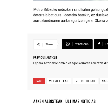
Metro Bilbaoko ordezkari sindikalen gehiengoak
datorrela bat gure ildoetako batekin, ez duel
aurreakordioaren aurka agertzen gara. Okerra 
WhatsApp
F
Share
PREVIOUS ARTICLE
Egoera sozioekonomiko ezegonkorraren adierazle dir
TAGS
METRO BILBAO
METRO-BILBAO
NAB
AZKEN ALBISTEAK | ÚLTIMAS NOTICIAS