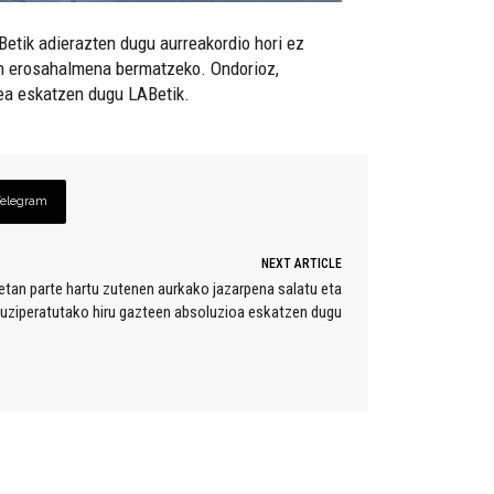
Betik adierazten dugu aurreakordio hori ez
ren erosahalmena bermatzeko. Ondorioz,
ea eskatzen dugu LABetik.
Telegram
NEXT ARTICLE
tan parte hartu zutenen aurkako jazarpena salatu eta
uziperatutako hiru gazteen absoluzioa eskatzen dugu