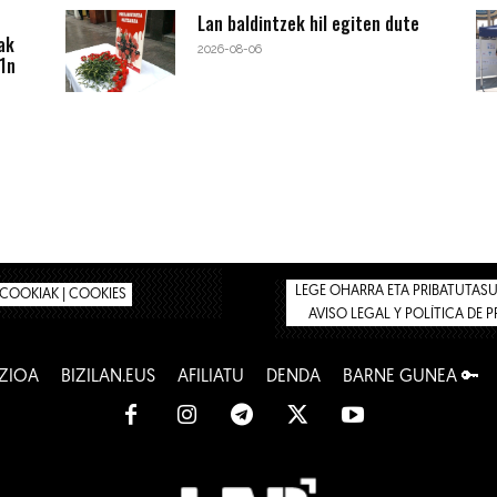
Lan baldintzek hil egiten dute
ak
2026-08-06
1n
LEGE OHARRA ETA PRIBATUTASUN
COOKIAK | COOKIES
AVISO LEGAL Y POLÍTICA DE 
ZIOA
BIZILAN.EUS
AFILIATU
DENDA
BARNE GUNEA 🔑