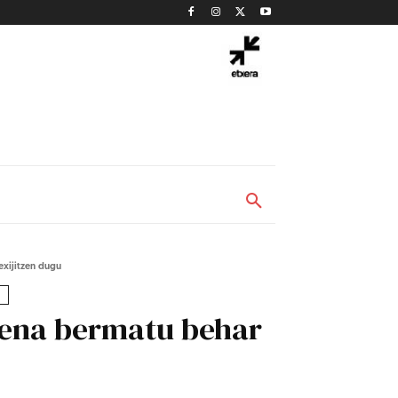
xijitzen dugu
mena bermatu behar