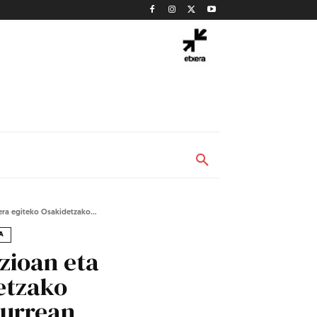
era egiteko Osakidetzako...
A
zioan eta
etzako
aurrean