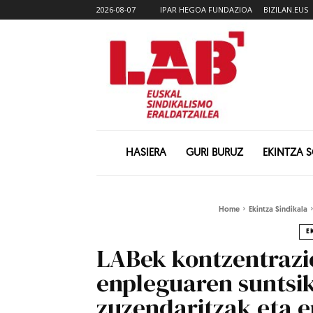
2026-08-07
IPAR HEGOA FUNDAZIOA
BIZILAN.EUS
HASIERA
GURI BURUZ
EKINTZA 
Home
Ekintza Sindikala
E
LABek kontzentrazio
enpleguaren suntsi
zuzendaritzak eta e