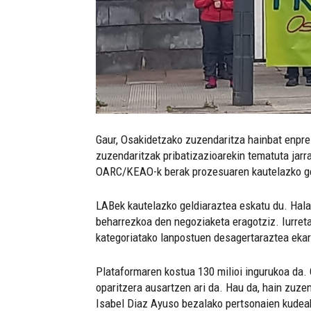
Gaur, Osakidetzako zuzendaritza hainbat enpres
zuzendaritzak pribatizazioarekin tematuta jar
OARC/KEAO-k berak prozesuaren kautelazko gel
LABek kautelazko geldiaraztea eskatu du. Hala 
beharrezkoa den negoziaketa eragotziz. Iurreta
kategoriatako lanpostuen desagertaraztea ekarri
Plataformaren kostua 130 milioi ingurukoa da. 
oparitzera ausartzen ari da. Hau da, hain zuze
Isabel Diaz Ayuso bezalako pertsonaien kudeake