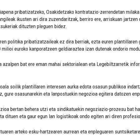
tiapena pribatizatzeko, Osakidetzako kontratazio-zerrendetan milaka 
ngileak ikusten ari dira zuzendaritzak, berriro ere, arriskuan jartzen
tsukeriak dituzten pleguen bidez.
n politika pribatizatzaileak ez dira berriak, ezta euren plantillaren
0 milioi euroko kanporatzeen geldiaraztea izan dutenak ondorio mod
a azalpen bat ere eman mahai sektorialean eta Legebiltzarretik in
oala soilik plantillaren interesen aurka edota osasun publikoa indar
nez, gure osasunarekin eta lanpostuekin negozioa egitera datozen en
azioa bertan behera utzi eta sindikatuekin negoziazio-prozesu bat h
a dituen eta gaur egun lan logistikoak ondo egiten ari diren profes
atuaren arteko esku-hartzearen aurrean eta enpleguaren suntsiketare