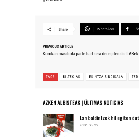
WhatsApp
F
Share
PREVIOUS ARTICLE
Korrikan masiboki parte hartzera dei egiten die LABek 
TAGS
BILTEGIAK
EKINTZA SINDIKALA
FED
AZKEN ALBISTEAK | ÚLTIMAS NOTICIAS
Lan baldintzek hil egiten du
2026-08-06