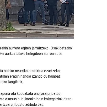
rekin aurrera egiten jarraitzeko. Osakidetzako
-ri aurkeztutako helegiteen aurrean eta
ta halako neurriko proiektua ezartzeko
tillan eragin handia izango du hainbat
etako langileak…
tiapena eta kudeaketa enpresa pribatuei
ta osasun publikorako hain kaltegarriak diren
artzearen beste adibide bat.