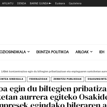
AFILIATU
DENDA
BARNE GUNEA 🔑
Euskara
Gaztelera
SOZIOSINDIKALA
EKINTZA POLITIKOA
ARLOAK
IEH
LABek kontzentrazioa egin du biltegien pribatizazioan eta enpleguaren suntsiketan aurr
KINTZA SINDIKALA
FEDERAZIOAK
ZERBITZU PUBLIKOAK
OSASUNGINTZ
a egin du biltegien pribatiza
ketan aurrera egiteko Osakid
npresek egindako bileraren 