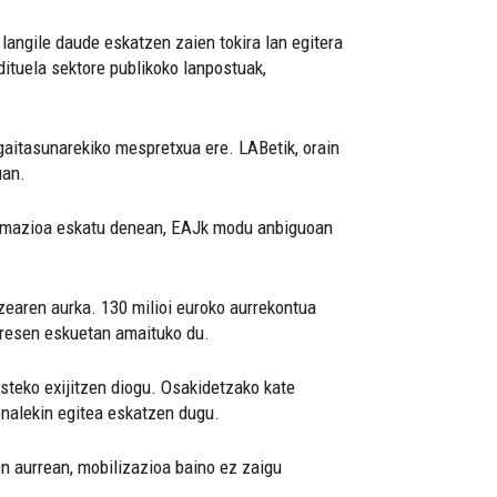
langile daude eskatzen zaien tokira lan egitera
 dituela sektore publikoko lanpostuak,
 gaitasunarekiko mespretxua ere. LABetik, orain
uan.
formazioa eskatu denean, EAJk modu anbiguoan
tzearen aurka. 130 milioi euroko aurrekontua
presen eskuetan amaituko du.
asteko exijitzen diogu. Osakidetzako kate
ionalekin egitea eskatzen dugu.
n aurrean, mobilizazioa baino ez zaigu