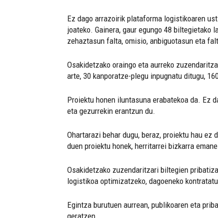
Ez dago arrazoirik plataforma logistikoaren us
joateko. Gainera, gaur egungo 48 biltegietako la
zehaztasun falta, omisio, anbiguotasun eta fal
Osakidetzako oraingo eta aurreko zuzendaritzare
arte, 30 kanporatze-plegu inpugnatu ditugu, 16
Proiektu honen iluntasuna erabatekoa da. Ez d
eta gezurrekin erantzun du.
Ohartarazi behar dugu, beraz, proiektu hau ez d
duen proiektu honek, herritarrei bizkarra ema
Osakidetzako zuzendaritzari biltegien pribatiz
logistikoa optimizatzeko, dagoeneko kontratatut
Egintza burutuen aurrean, publikoaren eta prib
geratzen.