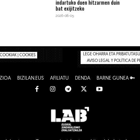
indartuko duen hitzarmen duin
bat exijitzeko
2026-08-05
LEGE OHARRA ETA PRIBATUTASUN
COOKIAK | COOKIES
AVISO LEGAL Y POLÍTICA DE 
ZIOA
BIZILAN.EUS
AFILIATU
DENDA
BARNE GUNEA 🔑