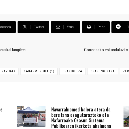
acebook
Twitter
Email
Print
euskal langileei
Correoseko eskandaluzko la
ERAZIOAK
NABARMENDUA (1)
OSAKIDETZA
OSASUNGINTZA
ZER
te
Navarrabiomed kalera atera da
bere lana ezagutarazteko eta
Nafarroako Osasun Sistema
Publikoaren ikerketa ahalmena