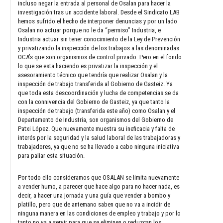
incluso negar la entrada al personal de Osalan para hacer la
investigación tras un accidente laboral. Desde el Sindicato LAB
hemos sufrido el hecho de interponer denuncias y por un lado
Osalan no actuar porque no le da “permiso” Industria, e
Industria actuar sin tener conocimiento de la Ley de Prevención
y privatizando la inspección de los trabajos a las denominadas
OCA’s que son organismos de control privado. Pero en el fondo
lo que se esta haciendo es privatizar la inspección y el
asesoramiento técnico que tendría que realizar Osalan y la
inspección de trabajo transferida al Gobierno de Gasteiz. Ya
que toda esta descoordinación y lucha de competencias se da
con la connivencia del Gobierno de Gasteiz, ya que tanto la
inspección de trabajo (transferida este año) como Osalan y el
Departamento de Industria, son organismos del Gobierno de
Patxi López. Que nuevamente muestra su ineficacia y falta de
interés por la seguridad y la salud laboral de las trabajadoras y
trabajadores, ya que no se ha llevado a cabo ninguna iniciativa
para paliar esta situación.
Por todo ello consideramos que OSALAN se limita nuevamente
a vender humo, a parecer que hace algo para no hacer nada, es
decir, a hacer una jornada y una guía que vender a bombo y
platillo, pero que de antemano saben que no va a incidir de
ninguna manera en las condiciones de empleo y trabajo y por lo
tanto no va a servir para que se eliminen o reduzcan los