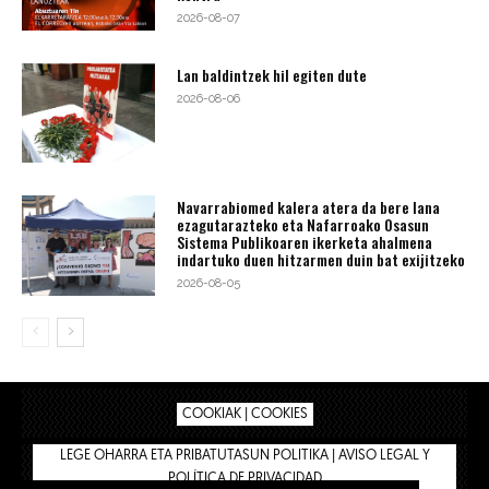
2026-08-07
Lan baldintzek hil egiten dute
2026-08-06
Navarrabiomed kalera atera da bere lana
ezagutarazteko eta Nafarroako Osasun
Sistema Publikoaren ikerketa ahalmena
indartuko duen hitzarmen duin bat exijitzeko
2026-08-05
COOKIAK | COOKIES
LEGE OHARRA ETA PRIBATUTASUN POLITIKA | AVISO LEGAL Y
POLÍTICA DE PRIVACIDAD