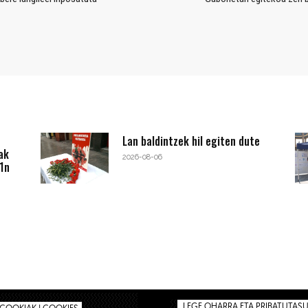
Lan baldintzek hil egiten dute
ak
2026-08-06
1n
LEGE OHARRA ETA PRIBATUTASUN