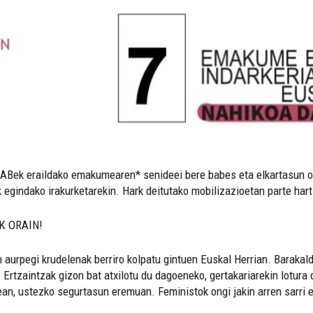
Bek eraildako emakumearen* senideei bere babes eta elkartasun osoa
indako irakurketarekin. Hark deitutako mobilizazioetan parte hartze
K ORAIN!
n aurpegi krudelenak berriro kolpatu gintuen Euskal Herrian. Barak
. Ertzaintzak gizon bat atxilotu du dagoeneko, gertakariarekin lotur
ean, ustezko segurtasun eremuan. Feministok ongi jakin arren sarri e