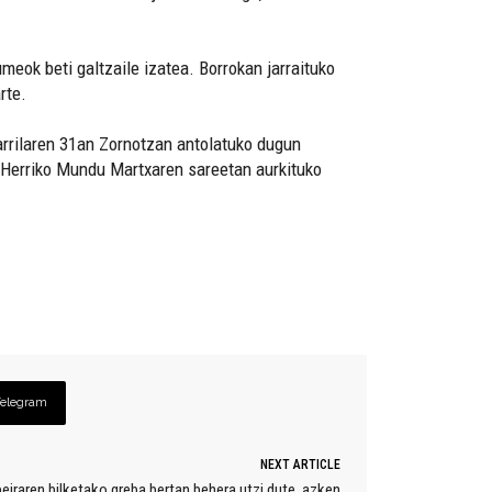
meok beti galtzaile izatea. Borrokan jarraituko
rte.
tarrilaren 31an Zornotzan antolatuko dugun
 Herriko Mundu Martxaren sareetan aurkituko
Telegram
NEXT ARTICLE
iraren bilketako greba bertan behera utzi dute, azken