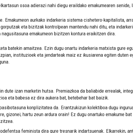
kartasun osoa adierazi nahi diegu eraildako emakumearen senide, l
e. Emakumeon aurkako indarkeria sistema cishetero-kapitalista, arraz
gorputzak eta bizitzak kontrolpean mantendu nahi ditu, eta indarker
n nagusitasuna emakumeon bizitzen kontura eraikitzen dira.
keta batekin amaitzea. Ezin dugu onartu indarkeria matxista gure eg
azpian, instituzioek eta jendarteak maiz ez ikusiarena egiten duten 
guna.
in dute izan marketin hutsa. Premiazkoa da baliabide errealak, integr
zioa eta babesa ez dira aukera bat, betebehar bat baizik.
 pasibotasuna konplizitatea da. Erantzukizun kolektiboa dugu inguru
ere, gizonei; hartu zeun ardura orain! Ez dugu onartuko emakume bat
zitzea.
defentsa feminista dira gure tresnarik indartsuenak. Elkarrekin, an