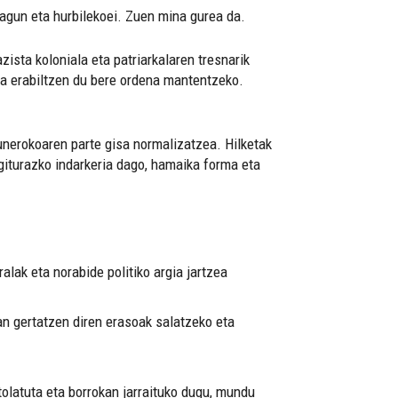
agun eta hurbilekoei. Zuen mina gurea da.
ista koloniala eta patriarkalaren tresnarik
ia erabiltzen du bere ordena mantentzeko.
unerokoaren parte gisa normalizatzea. Hilketak
egiturazko indarkeria dago, hamaika forma eta
alak eta norabide politiko argia jartzea
an gertatzen diren erasoak salatzeko eta
tolatuta eta borrokan jarraituko dugu, mundu