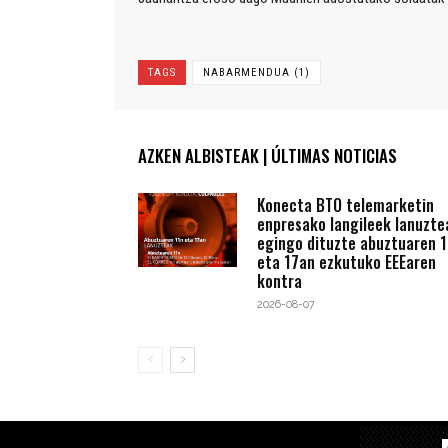
TAGS
NABARMENDUA (1)
AZKEN ALBISTEAK | ÚLTIMAS NOTICIAS
Konecta BTO telemarketin
enpresako langileek lanuzte
egingo dituzte abuztuaren 1
eta 17an ezkutuko EEEaren
kontra
2026-08-07