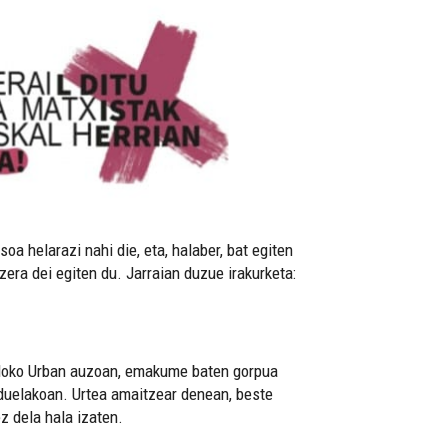
 helarazi nahi die, eta, halaber, bat egiten
ra dei egiten du. Jarraian duzue irakurketa:
aldoko Urban auzoan, emakume baten gorpua
a duelakoan. Urtea amaitzear denean, beste
z dela hala izaten.