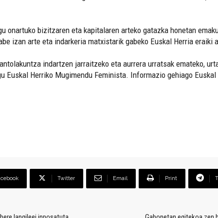
ugu onartuko bizitzaren eta kapitalaren arteko gatazka honetan emaku
be izan arte eta indarkeria matxistarik gabeko Euskal Herria eraiki a
 antolakuntza indartzen jarraitzeko eta aurrera urratsak emateko, ur
ugu Euskal Herriko Mugimendu Feminista. Informazio gehiago Euskal
acebook
Twitter
Email
Print
bere langileei inposatuta
Gabonetan egitekoa zen be