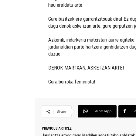
hau eraldatu arte.
Gure bizitzak ere garrantzitsuak dira! Ez d
dugu denok aske izan arte, gure gorputzen ja
Azkenik, indarkeria matxistari aurre egiteko
jardunaldian parte hartzera gonbidatzen d
duzue.
DENOK MARTXAN, ASKE IZAN ARTE!
Gora borroka feminista!
WhatsApp
F
Share
PREVIOUS ARTICLE
Jaurlaritza eroso dago Madrilen adostutako soldatak 