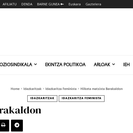
AFILIATU
DENDA
BARNE GUNEA 🔑
Euskara
Gaztelera
SOZIOSINDIKALA
EKINTZA POLITIKOA
ARLOAK
IEH
Home
Idazkaritzak
Idazkaritza Feminista
Hilketa matxista Barakaldon
IDAZKARITZAK
IDAZKARITZA FEMINISTA
arakaldon