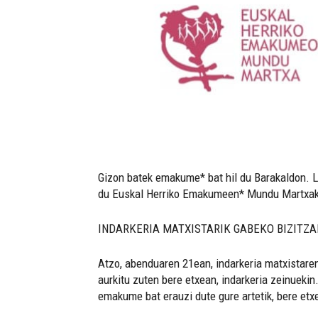
Gizon batek emakume* bat hil du Barakaldon. LA
du Euskal Herriko Emakumeen* Mundu Martxak eg
INDARKERIA MATXISTARIK GABEKO BIZITZA
Atzo, abenduaren 21ean, indarkeria matxistare
aurkitu zuten bere etxean, indarkeria zeinuekin
emakume bat erauzi dute gure artetik, bere etx