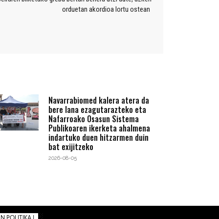
orduetan akordioa lortu ostean
Navarrabiomed kalera atera da
bere lana ezagutarazteko eta
Nafarroako Osasun Sistema
Publikoaren ikerketa ahalmena
indartuko duen hitzarmen duin
bat exijitzeko
2026-08-05
 POLITIKA |