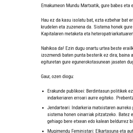
Emakumeon Mundu Martxatik, gure babes eta el
Hau ez da kasu isolatu bat, ezta ezbehar bat er
krudelen eta zuzenena da. Sistema honek gure 
Kapitalaren metaketa eta heteropatriarkatuare
Nahikoa da! Ezin dugu onartu urtea beste erail
izozmendi baten punta besterik ez dira; baina 
egituretan gure egunerokotasunean jasaten du
Gaur, ozen diogu:
Erakunde publikoei: Berdintasun politikek ez
indarkeriaren erroari aurre egiteko. Prebent
Jendarteari: Indarkeria matxistaren aurreko
sistema honen oinarriak pitzatzeko. Batez 
gehiago bere etxean edo kalean beldurrez bi
Mugimendu Feministari: Elkartasuna eta auto