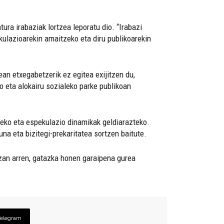
ura irabaziak lortzea leporatu dio. “Irabazi
ekulazioarekin amaitzeko eta diru publikoarekin
ean etxegabetzerik ez egitea exijitzen du,
o eta alokairu sozialeko parke publikoan
tzeko eta espekulazio dinamikak geldiarazteko.
a eta bizitegi-prekaritatea sortzen baitute.
izan arren, gatazka honen garaipena gurea
Telegram