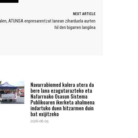
NEXT ARTICLE
galen, ATUNSA enpresarentzat lanean ziharduela aurten
hil den bigarren langilea
Navarrabiomed kalera atera da
bere lana ezagutarazteko eta
Nafarroako Osasun Sistema
Publikoaren ikerketa ahalmena
indartuko duen hitzarmen duin
bat exijitzeko
2026-08-05