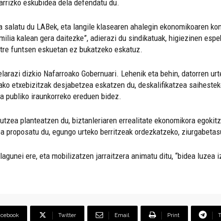
arrizko eskubidea dela defendatu du.
 salatu du LABek, eta langile klasearen ahalegin ekonomikoaren kont
amilia kalean gera daitezke”, adierazi du sindikatuak, higiezinen esp
utre funtsen eskuetan ez bukatzeko eskatuz.
elarazi dizkio Nafarroako Gobernuari. Lehenik eta behin, datorren urt
tako etxebizitzak desjabetzea eskatzen du, deskalifikatzea saihestek
a publiko iraunkorreko ereduen bidez.
rautzea planteatzen du, biztanleriaren errealitate ekonomikora egoki
 proposatu du, egungo urteko berritzeak ordezkatzeko, ziurgabetasun
gunei ere, eta mobilizatzen jarraitzera animatu ditu, “bidea luzea 
acebook
Twitter
Email
Print