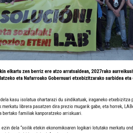
n elkartu zen berriz ere atzo arratsaldean, 2027rako aurreikus
alatzeko eta Nafarroako Gobernuari etxebizitzarako sarbidea et
dela kasu isolatua ohartarazi du sindikatuak, iraganeko etxebizitza p
ak merkatu librera pasatzen dira prezio mugarik gabe, eta horrek, LABe
a bertako familiak kanporatzeko arriskuari.
ezin dela “soilik etekin ekonomikoaren logikari lotutako merkatu ond