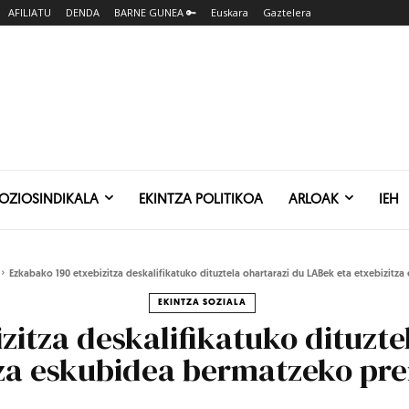
AFILIATU
DENDA
BARNE GUNEA 🔑
Euskara
Gaztelera
SOZIOSINDIKALA
EKINTZA POLITIKOA
ARLOAK
IEH
Ezkabako 190 etxebizitza deskalifikatuko dituztela ohartarazi du LABek eta etxebizitza
EKINTZA SOZIALA
zitza deskalifikatuko dituzte
tza eskubidea bermatzeko pr