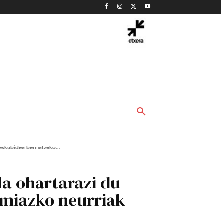
 eskubidea bermatzeko...
la ohartarazi du
emiazko neurriak