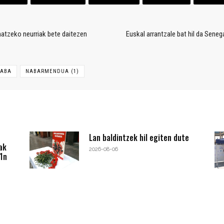
matzeko neurriak bete daitezen
Euskal arrantzale bat hil da Sene
KABA
NABARMENDUA (1)
Lan baldintzek hil egiten dute
ak
2026-08-06
1n