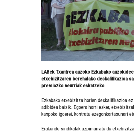
LABek Txantrea auzoko Ezkabako auzokideeki
etxebizitzaren berehalako deskalifikazioa s
premiazko neurriak eskatzeko.
Ezkabako etxebizitza horien deskalifikazioa ez 
adibidea baizik. Egoera horri esker, etxebizitz
kanpoko igoerei, kontratu ezegonkortasunari et
Erakunde sindikalak azpimarratu du etxebizitza 