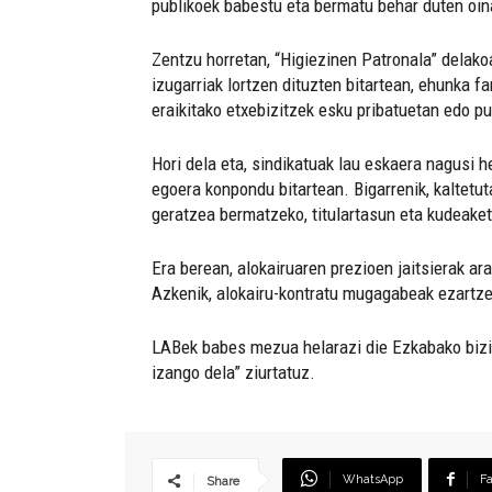
publikoek babestu eta bermatu behar duten oin
Zentzu horretan, “Higiezinen Patronala” delakoa
izugarriak lortzen dituzten bitartean, ehunka f
eraikitako etxebizitzek esku pribatuetan edo p
Hori dela eta, sindikatuak lau eskaera nagusi h
egoera konpondu bitartean. Bigarrenik, kaltetu
geratzea bermatzeko, titulartasun eta kudeaket
Era berean, alokairuaren prezioen jaitsierak a
Azkenik, alokairu-kontratu mugagabeak ezartzea
LABek babes mezua helarazi die Ezkabako bizila
izango dela” ziurtatuz.
WhatsApp
F
Share