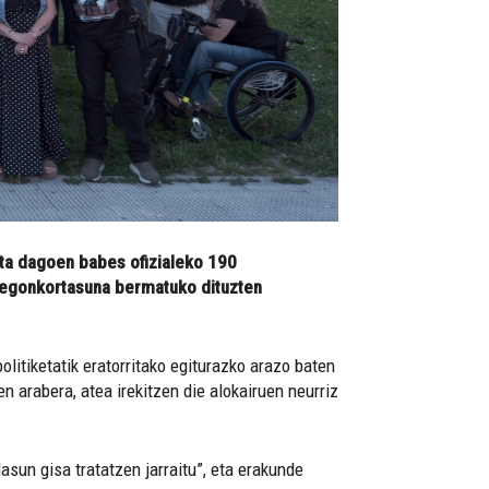
ita dagoen babes ofizialeko 190
a egonkortasuna bermatuko dituzten
olitiketatik eratorritako egiturazko arazo baten
n arabera, atea irekitzen die alokairuen neurriz
asun gisa tratatzen jarraitu”, eta erakunde