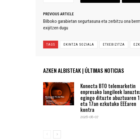
PREVIOUS ARTICLE
Bilboko garabietan segurtasuna eta zerbitzu ona ber
exijitzen dugu
TAGS
EKINTZA SOZIALA
ETXEBIZITZA
EZ
AZKEN ALBISTEAK | ÚLTIMAS NOTICIAS
Konecta BTO telemarketin
enpresako langileek lanuzte
egingo dituzte abuztuaren 1
eta 17an ezkutuko EEEaren
kontra
2026-08-07