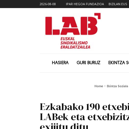
2026-08-08
IPAR HEGOA FUNDAZIOA
BIZILAN.EUS
HASIERA
GURI BURUZ
EKINTZA 
Home
Ekintza Soziala
Ezkabako 190 etxebi
LABek eta etxebizi
exijitu ditu