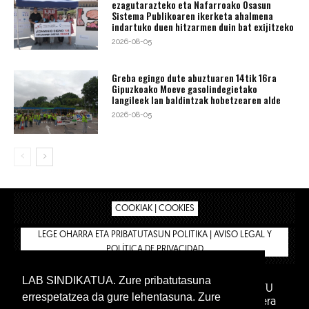
ezagutarazteko eta Nafarroako Osasun
Sistema Publikoaren ikerketa ahalmena
indartuko duen hitzarmen duin bat exijitzeko
2026-08-05
Greba egingo dute abuztuaren 14tik 16ra
Gipuzkoako Moeve gasolindegietako
langileek lan baldintzak hobetzearen alde
2026-08-05
COOKIAK | COOKIES
LEGE OHARRA ETA PRIBATUTASUN POLITIKA | AVISO LEGAL Y
POLÍTICA DE PRIVACIDAD
LAB SINDIKATUA. Zure pribatutasuna
IPAR HEGOA FUNDAZIOA
BIZILAN.EUS
AFILIATU
errespetatzea da gure lehentasuna. Zure
DENDA
BARNE GUNEA 🔑
Euskara
Gaztelera