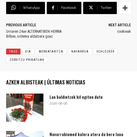
WhatsApp
Facebook
Twitter
PREVIOUS ARTICLE
NEXT ARTICLE
Urriaren 24an ALTERNATIBEN HERRIA
cookieak
Bilbon, sistema aldatzera goaz
TAGS
DIA
MERKATARITZA
NAFARROA
SCHLECKER
ZERBITZU PRIBATUAK
AZKEN ALBISTEAK | ÚLTIMAS NOTICIAS
Lan baldintzek hil egiten dute
2026-08-06
Navarrabiomed kalera atera da bere lana