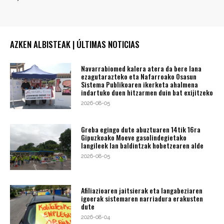
AZKEN ALBISTEAK | ÚLTIMAS NOTICIAS
Navarrabiomed kalera atera da bere lana
ezagutarazteko eta Nafarroako Osasun
Sistema Publikoaren ikerketa ahalmena
indartuko duen hitzarmen duin bat exijitzeko
2026-08-05
Greba egingo dute abuztuaren 14tik 16ra
Gipuzkoako Moeve gasolindegietako
langileek lan baldintzak hobetzearen alde
2026-08-05
Afiliazioaren jaitsierak eta langabeziaren
igoerak sistemaren narriadura erakusten
dute
2026-08-04