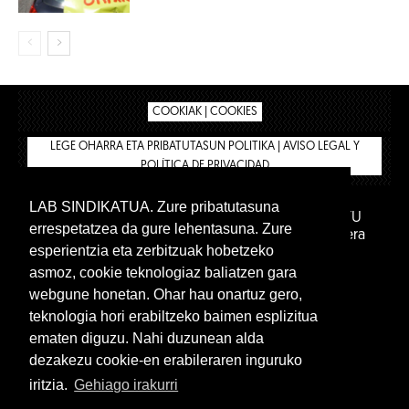
COOKIAK | COOKIES
LEGE OHARRA ETA PRIBATUTASUN POLITIKA | AVISO LEGAL Y
POLÍTICA DE PRIVACIDAD
LAB SINDIKATUA. Zure pribatutasuna
IPAR HEGOA FUNDAZIOA
BIZILAN.EUS
AFILIATU
errespetatzea da gure lehentasuna. Zure
DENDA
BARNE GUNEA 🔑
Euskara
Gaztelera
esperientzia eta zerbitzuak hobetzeko
asmoz, cookie teknologiaz baliatzen gara
webgune honetan. Ohar hau onartuz gero,
teknologia hori erabiltzeko baimen esplizitua
ematen diguzu. Nahi duzunean alda
dezakezu cookie-en erabileraren inguruko
iritzia.
Gehiago irakurri