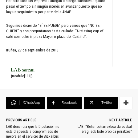
Por otro lado las empresas alargan las negociaciones dejando
pasar el tiempo sin ningún interés en avanzar puesto que no
hay un seguimiento por parte de la ANAP.
Seguimos diciendo “SÍ SE PUEDE” pero vemos que ”NO SE
QUIERE” y nos preguntamos hasta cuándo: “A relaxing cup of
café con leche in plaza Mayor o plaza del Castillo”.
Iruñea, 27 de septiembre de 2013
LAB sarean
{module[111]}
WhatsApp
Facebook
Twitter
PREVIOUS ARTICLE
NEXT ARTICLE
LAB denuncia que la Diputación no
LAB: “Behar beharrezkoa da euskal
está dispuesta a compromisos de
eragileok bide propioa jorratzea”
mejora en el servicio de Bizkaibus