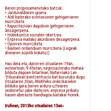
Beren proposamenetako batzuk:
• Jardunaldiaren igoera.
• Aldi baterako ezintasunen gehigarriaren
murrizketa.
• Kapazitazioari dagokion gehigarriaren
desagerpena.
• Hobekuntza sozialen okertzea.
• Enpresa mailako akordioen desagerpena.
• Oporren murrizketa.
• Baimen ordainduen murrizketa (Legeak
dionaren azpitik kokatuz)
Hau dela eta, datorren otsailaren 19an,
asteartean, 9:45etan, negoziaziorako mahaia
bilduta dagoen bitartean, Nafarroako Lan
Tribunalean kontzentrazio bat burutuko dugu.
Otsailaren 20an, ANAPeko ordezkariekin
bilduko gara, beren ardura uztearen
ondorietaz jabe daitezen, enpresa pribatu
hauen aberaste handiagoa baitakar honek.
Iruñean, 2013ko otsailaren 13an
»