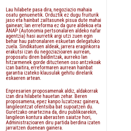
Lau hilabete pasa dira, negoziazio mahaia
osatu genuenetik. Orduztik ez dugu fruiturik
jaso eta hainbat zailtasunek pisua dute mahai
gainean; lan erreforma ez da gure aldekoa eta
ANAP (Autonomia pertsonalaren aldeko nafar
agentzia) hasi aurretik argi utzi zuen egin
behar hau patronalaren eskuetan delegatuko
zuela. Sindikatuen aldeak, jarrera eraginkorra
erakutsi izan du negoziazioaren aurrean,
proposatu diren baldintzak, aurreko lan
hitzarmenek gorde dituztenen oso antzekoak
izan baitira, erreformaren aurrean hainbat
garantia izateko klausulak gehitu direlarik
eskaeren artean.
Enpresarien proposamenak aldiz, aldakorrak
izan dira hilabete hauetan zehar. Beren
proposamena, epez kanpo luzatzeaz gainera,
langileontzat ofentsiba bat supoatzen du.
Guretzako onartezina da, diru publikoarekin,
langileon kontura aberasten saiatze hori,
Administrazioaren diru partida berdina izaten
jarraitzen duenean gainera.