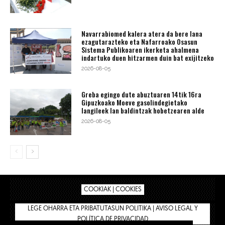
Navarrabiomed kalera atera da bere lana
ezagutarazteko eta Nafarroako Osasun
Sistema Publikoaren ikerketa ahalmena
indartuko duen hitzarmen duin bat exijitzeko
2026-08-05
Greba egingo dute abuztuaren 14tik 16ra
Gipuzkoako Moeve gasolindegietako
langileek lan baldintzak hobetzearen alde
2026-08-05
COOKIAK | COOKIES
LEGE OHARRA ETA PRIBATUTASUN POLITIKA | AVISO LEGAL Y
POLÍTICA DE PRIVACIDAD