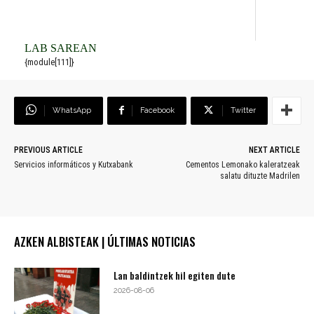
LAB SAREAN
{module[111]}
WhatsApp
Facebook
Twitter
PREVIOUS ARTICLE
NEXT ARTICLE
Servicios informáticos y Kutxabank
Cementos Lemonako kaleratzeak
salatu dituzte Madrilen
AZKEN ALBISTEAK | ÚLTIMAS NOTICIAS
Lan baldintzek hil egiten dute
2026-08-06