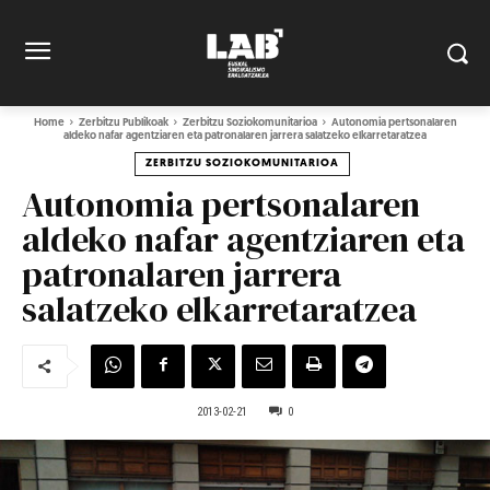
Home
Zerbitzu Publikoak
Zerbitzu Soziokomunitarioa
Autonomia pertsonalaren
aldeko nafar agentziaren eta patronalaren jarrera salatzeko elkarretaratzea
ZERBITZU SOZIOKOMUNITARIOA
Autonomia pertsonalaren
aldeko nafar agentziaren eta
patronalaren jarrera
salatzeko elkarretaratzea
2013-02-21
0