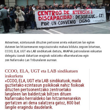
Asteartean, ezintasunak dituzten pertsonei arreta eskaintzen lan egiten
dutenen lan hitzarmenaren negoziaziorako mahaia bilduta zegoen bitartean,
CCOO, ELA, UGT eta LAB sindikatuek deituta, ANAPek patronalaren eskuetan
delegatu izanak dakartzan eraginak salatzeko elkarretaratzea egin
zen Nafarroako Lan Tribunalaren aurrean.
CCOO, ELA, UGT eta LAB sindikatuen
irakurketa
«CCOO, ELA, UGT eta LAB sindikatuok, maila
guztietako ezintasun psikikoak nahiz fisikoak
dituzten pertsonentzako zentroetako
langileen lan baldintzak biltzen dituen
Nafarroako herrialdeko lan hitzarmenarekin
gertatzen ari dena salatzera gatoz, 800 bat
langile eragindu daudelarik.