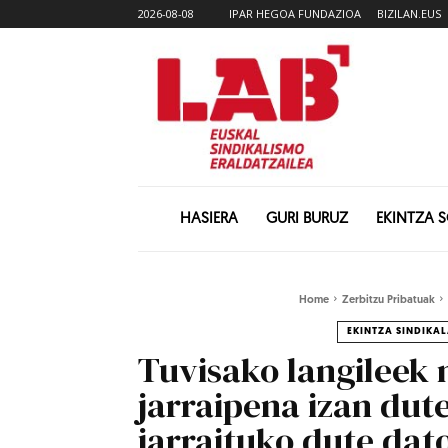
2026-08-08
IPAR HEGOA FUNDAZIOA
BIZILAN.EUS
HASIERA
GURI BURUZ
EKINTZA 
Home
Zerbitzu Pribatuak
EKINTZA SINDIKA
Tuvisako langileek 
jarraipena izan dut
jarraituko dute dat