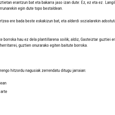
ztietan erantzun bat eta bakarra jaso izan dute: Ez, ez eta ez. Langi
rrunarekin egin dute topo bestaldean.
artzea ere bada beste eskakizun bat, eta alderdi sozialarekin adostu
borroka hau ez dela plantillarena soilik; aldiz, Gasteiztar guztiei e
 herritarrei, guztien onurarako egiten baitute borroka.
rengo hitzordu nagusiak zerrendatu ditugu jarraian:
lean
 arte