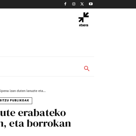
pena izan duten lanuzte eta...
BITZU PUBLIKOAK
dute erabateko
n, eta borrokan