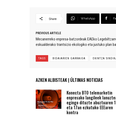
WhatsApp
F
Share
PREVIOUS ARTICLE
Mecanerreko enpresa-batzordeak EAEko Legebiltzarr
eskualderako trantsizio ekologiko eta justuko plan ba
TAGS
BIDAIARIEN GARRAIOA
EKINTZA SINDI
AZKEN ALBISTEAK | ÚLTIMAS NOTICIAS
Konecta BTO telemarketin
enpresako langileek lanuzte
egingo dituzte abuztuaren 1
eta 17an ezkutuko EEEaren
kontra