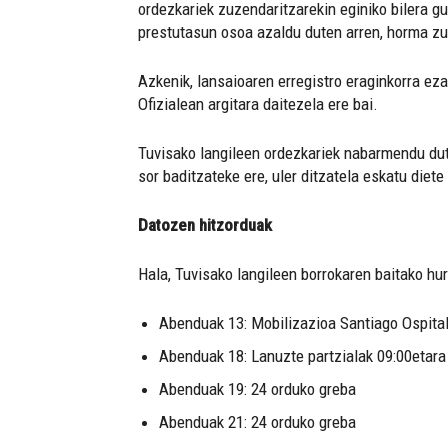
ordezkariek zuzendaritzarekin eginiko bilera gu
prestutasun osoa azaldu duten arren, horma zu
Azkenik, lansaioaren erregistro eraginkorra ez
Ofizialean argitara daitezela ere bai.
Tuvisako langileen ordezkariek nabarmendu dute 
sor baditzateke ere, uler ditzatela eskatu diete
Datozen hitzorduak
Hala, Tuvisako langileen borrokaren baitako hur
Abenduak 13: Mobilizazioa Santiago Ospita
Abenduak 18: Lanuzte partzialak 09:00etara
Abenduak 19: 24 orduko greba
Abenduak 21: 24 orduko greba