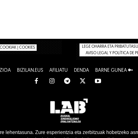
LEGE OHARRA ETA PRIBATUTASUN
COOKIAK | COOKIES
AVISO LEGAL Y POLÍTICA DE 
ZIOA
BIZILAN.EUS
AFILIATU
DENDA
BARNE GUNEA 🔑
www.lab.eus
e lehentasuna. Zure esperientzia eta zerbitzuak hobetzeko as