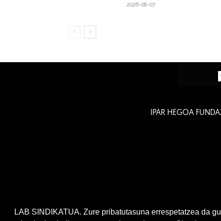
2026-08-07
IPAR HEGOA FUNDA
LAB SINDIKATUA. Zure pribatutasuna errespetatzea da gur