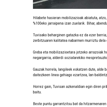
Hilabete hasieran mobilizazioak abiatuta, atzo
%100eko jarraipena izan zuelarik. Bihar, abendu
Tuvisako beharginen gatazka ez da ezer berria; 
zerbitzuaren kalitatea nabarmen murriztu dela 
Greba eta mobilizazioetara jotzeko arrazoiak ho
negargarria, alderdi sozialarekiko mespretxuzko
Gauzak horrela, langileek eskatzen dute, alde b
daitezkeen linea gehiago ezartzea, lan-baldintz
Horrez gain, Tuvisan azkenaldian egin diren pr
baitu.
Beste puntu garrantzitsu bat da hitzarmenaren 