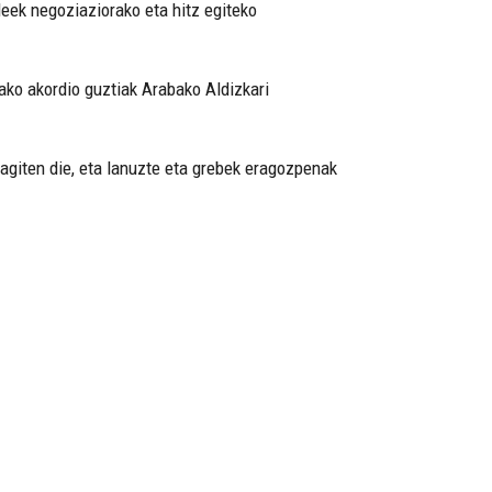
leek negoziaziorako eta hitz egiteko
tako akordio guztiak Arabako Aldizkari
ragiten die, eta lanuzte eta grebek eragozpenak