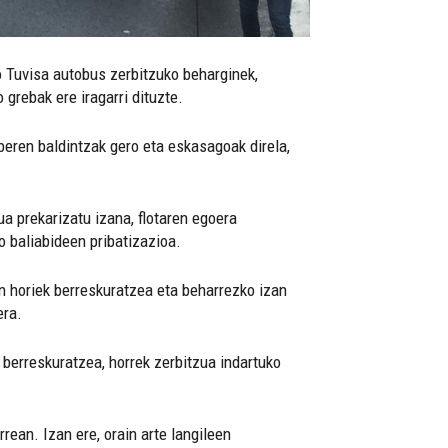
ko Tuvisa autobus zerbitzuko beharginek,
grebak ere iragarri dituzte.
 beren baldintzak gero eta eskasagoak direla,
a prekarizatu izana, flotaren egoera
o baliabideen pribatizazioa.
en horiek berreskuratzea eta beharrezko izan
era.
 berreskuratzea, horrek zerbitzua indartuko
ean. Izan ere, orain arte langileen