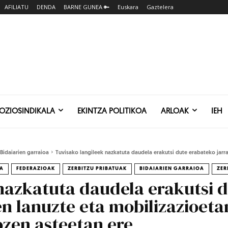
AFILIATU
DENDA
BARNE GUNEA 🔑
Euskara
Gaztelera
SOZIOSINDIKALA
EKINTZA POLITIKOA
ARLOAK
IEH
Bidaiarien garraioa
Tuvisako langileek nazkatuta daudela erakutsi dute erabateko jarrai
LA
FEDERAZIOAK
ZERBITZU PRIBATUAK
BIDAIARIEN GARRAIOA
ZER
nazkatuta daudela erakutsi 
en lanuzte eta mobilizazioeta
ozen asteetan ere