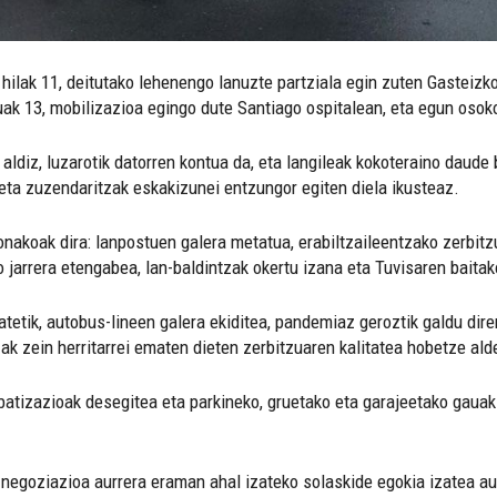
, hilak 11, deitutako lehenengo lanuzte partziala egin zuten Gasteiz
ak 13, mobilizazioa egingo dute Santiago ospitalean, eta egun osoko 
aldiz, luzarotik datorren kontua da, eta langileak kokoteraino daude
eta zuzendaritzak eskakizunei entzungor egiten diela ikusteaz.
nakoak dira: lanpostuen galera metatua, erabiltzaileentzako zerbitzu
 jarrera etengabea, lan-baldintzak okertu izana eta Tuvisaren baitak
atetik, autobus-lineen galera ekiditea, pandemiaz geroztik galdu dir
ak zein herritarrei ematen dieten zerbitzuaren kalitatea hobetze ald
ibatizazioak desegitea eta parkineko, gruetako eta garajeetako gauak
negoziazioa aurrera eraman ahal izateko solaskide egokia izatea aurr