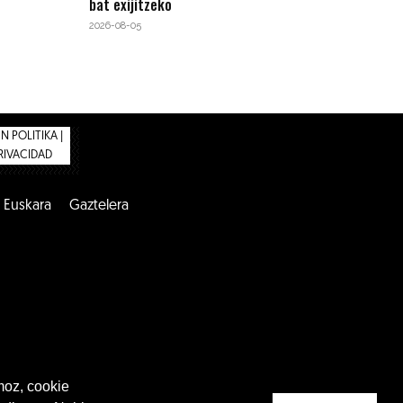
bat exijitzeko
2026-08-05
 POLITIKA |
PRIVACIDAD
Euskara
Gaztelera
moz, cookie