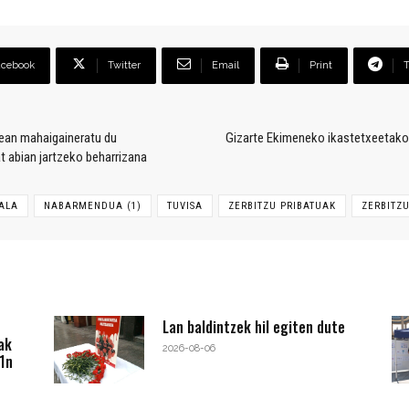
acebook
Twitter
Email
Print
ean mahaigaineratu du
Gizarte Ekimeneko ikastetxeetako 
t abian jartzeko beharrizana
KALA
NABARMENDUA (1)
TUVISA
ZERBITZU PRIBATUAK
ZERBITZ
Lan baldintzek hil egiten dute
ak
2026-08-06
1n