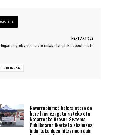
Telegram
NEXT ARTICLE
bigarren greba eguna ere milaka langilek babestu dute
U PUBLIKOAK
Navarrabiomed kalera atera da
bere lana ezagutarazteko eta
Nafarroako Osasun Sistema
Publikoaren ikerketa ahalmena
indartuko duen hitzarmen duin