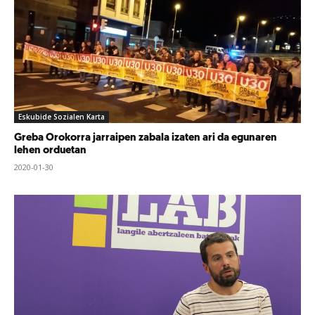
Eskubide Sozialen Karta
Greba Orokorra jarraipen zabala izaten ari da egunaren
lehen orduetan
2020-01-30