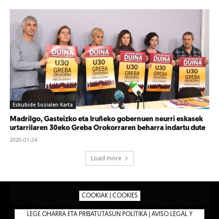
Eskubide Sozialen Karta
Madrilgo, Gasteizko eta Iruñeko gobernuen neurri eskasek
urtarrilaren 30eko Greba Orokorraren beharra indartu dute
2020-01-24
Load more
COOKIAK | COOKIES
LEGE OHARRA ETA PRIBATUTASUN POLITIKA | AVISO LEGAL Y