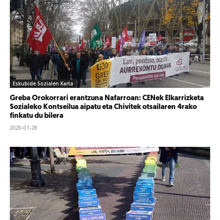
Eskubide Sozialen Karta
Greba Orokorrari erantzuna Nafarroan: CENek Elkarrizketa
Sozialeko Kontseilua aipatu eta Chivitek otsailaren 4rako
finkatu du bilera
2020-01-28