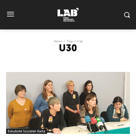
Home
Tags
U30
U30
Eskubide Sozialen Karta