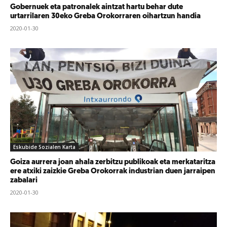
Gobernuek eta patronalek aintzat hartu behar dute
urtarrilaren 30eko Greba Orokorraren oihartzun handia
2020-01-30
Eskubide Sozialen Karta
Goiza aurrera joan ahala zerbitzu publikoak eta merkataritza
ere atxiki zaizkie Greba Orokorrak industrian duen jarraipen
zabalari
2020-01-30