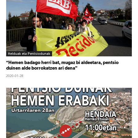
Helduak eta Pentsiodunak
“Hemen badago herri bat, mugaz bi aldeetara, pentsio
duinen alde borrokatzen ari dena”
2020-01-28