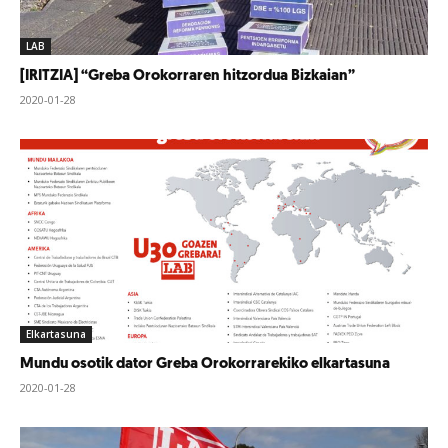
LAB
[IRITZIA] “Greba Orokorraren hitzordua Bizkaian”
2020-01-28
Elkartasuna
Mundu osotik dator Greba Orokorrarekiko elkartasuna
2020-01-28