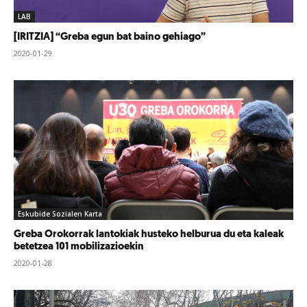
LAB
[IRITZIA] “Greba egun bat baino gehiago”
2020-01-29
Eskubide Sozialen Karta
Greba Orokorrak lantokiak husteko helburua du eta kaleak
betetzea 101 mobilizazioekin
2020-01-28