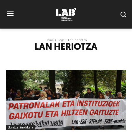
Home
Tags
Lan heriotza
LAN HERIOTZA
Ekintza Sindikala