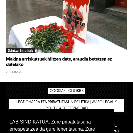
Ekintza Sindikala
Makina arriskutsuek hiltzen dute, araudia betetzen ez
dutelako
2023-02-22
COOKIAK | COOKIES
LEGE OHARRA ETA PRIBATUTASUN POLITIKA | AVISO LEGAL Y
POLÍTICA DE PRIVACIDAD
LAB SINDIKATUA. Zure pribatutasuna
IPAR HEGOA FUNDAZIOA
BIZILAN.EUS
AFILIATU
errespetatzea da gure lehentasuna. Zure
DENDA
BARNE GUNEA 🔑
Euskara
Gaztelera