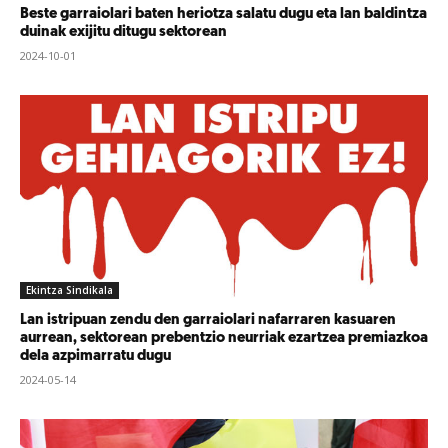
Beste garraiolari baten heriotza salatu dugu eta lan baldintza
duinak exijitu ditugu sektorean
2024-10-01
Ekintza Sindikala
Lan istripuan zendu den garraiolari nafarraren kasuaren
aurrean, sektorean prebentzio neurriak ezartzea premiazkoa
dela azpimarratu dugu
2024-05-14