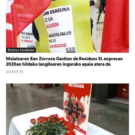
Ekintza Sindikala
Maiatzaren 8an Zorroza Gestion de Residuos SL enpresan
2020an hildako langilearen inguruko epaia atera da
2024-05-10