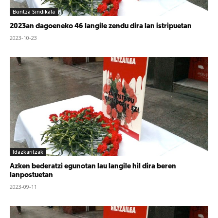
Ekintza Sindikala
2023an dagoeneko 46 langile zendu dira lan istripuetan
2023-10-23
Idazkaritzak
Azken bederatzi egunotan lau langile hil dira beren
lanpostuetan
2023-09-11