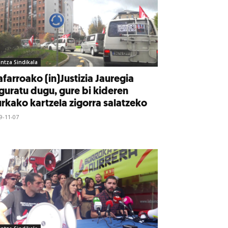
intza Sindikala
farroako (in)Justizia Jauregia
guratu dugu, gure bi kideren
rkako kartzela zigorra salatzeko
9-11-07