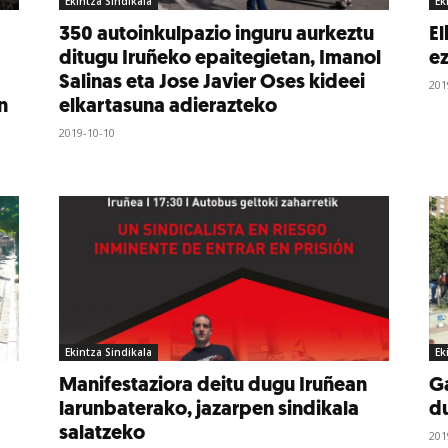
Ekintza Sindikala
Ek
350 autoinkulpazio inguru aurkeztu
El
ditugu Iruñeko epaitegietan, Imanol
ez
Salinas eta Jose Javier Oses kideei
201
n
elkartasuna adierazteko
2019-10-10
Ekintza Sindikala
Ek
Manifestaziora deitu dugu Iruñean
Ga
larunbaterako, jazarpen sindikala
du
salatzeko
201