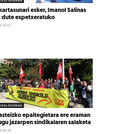
intza Sindikala
kartasunari esker, Imanol Salinas
 dute espetxeratuko
9-10-01
intza Sindikala
steizko epaitegietara ere eraman
gu jazarpen sindikalaren salaketa
9-09-24