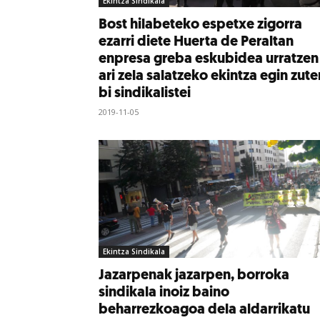
Ekintza Sindikala
Bost hilabeteko espetxe zigorra
ezarri diete Huerta de Peraltan
enpresa greba eskubidea urratzen
ari zela salatzeko ekintza egin zute
bi sindikalistei
2019-11-05
Ekintza Sindikala
Jazarpenak jazarpen, borroka
sindikala inoiz baino
beharrezkoagoa dela aldarrikatu