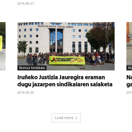
2019-09-27
Ekintza Sindikala
Ek
Iruñeko Justizia Jauregira eraman
N
dugu jazarpen sindikalaren salaketa
ga
2019-09-20
201
Load more