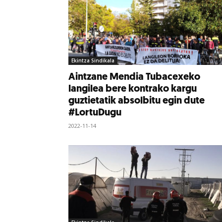
Ekintza Sindikala
Aintzane Mendia Tubacexeko
langilea bere kontrako kargu
guztietatik absolbitu egin dute
#LortuDugu
2022-11-14