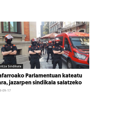
intza Sindikala
afarroako Parlamentuan kateatu
ra, jazarpen sindikala salatzeko
9-09-17