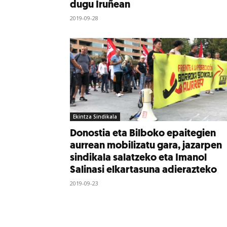
dugu Iruñean
2019-09-28
Ekintza Sindikala
Donostia eta Bilboko epaitegien
aurrean mobilizatu gara, jazarpen
sindikala salatzeko eta Imanol
Salinasi elkartasuna adierazteko
2019-09-23