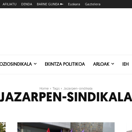
AFILIATU
DENDA
BARNE GUNEA 🔑
Euskara
Gaztelera
SOZIOSINDIKALA
EKINTZA POLITIKOA
ARLOAK
IEH
Home
Tags
Jazarpen-sindikala
JAZARPEN-SINDIKAL