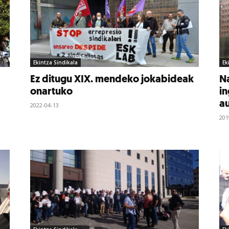
Ekintza Sindikala
Ek
Ez ditugu XIX. mendeko jokabideak
Na
onartuko
in
au
2022-04-13
201