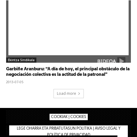
Ekintza Sindikala
Garbiñe Aranburu: “A día de hoy, el principal obstáculo de la
negociación colectiva es la actitud de la patronal”
2013-07-05
Load more
COOKIAK | COOKIES
LEGE OHARRA ETA PRIBATUTASUN POLITIKA | AVISO LEGAL Y
POLÍTICA DE PRIVACIDAD