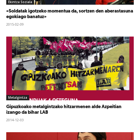
Ekintza Soziala
«Soldatak igotzeko momentua da, sortzen den aberastasuna
egokiago banatuz»
2015-02-09
Metalgintza
Gipuzkoako metalgintzako hitzarmenen alde Azpeitian
izango da bihar LAB
2014-12-03