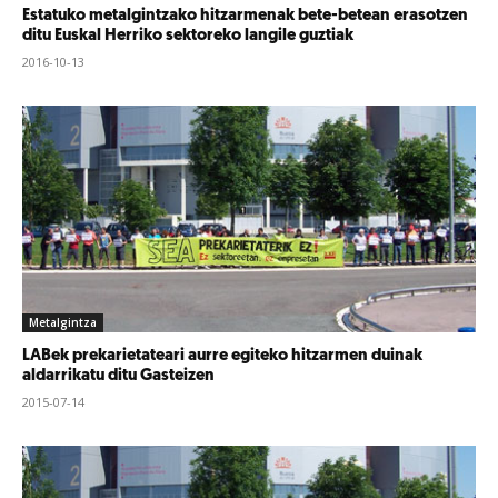
Estatuko metalgintzako hitzarmenak bete-betean erasotzen
ditu Euskal Herriko sektoreko langile guztiak
2016-10-13
Metalgintza
LABek prekarietateari aurre egiteko hitzarmen duinak
aldarrikatu ditu Gasteizen
2015-07-14