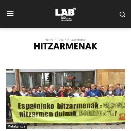
Home
Tags
Hitzarmenak
HITZARMENAK
Metalgintza