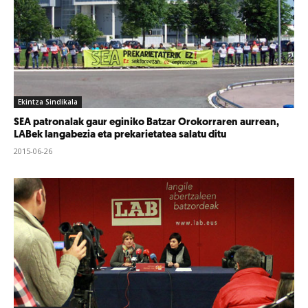
Ekintza Sindikala
SEA patronalak gaur eginiko Batzar Orokorraren aurrean,
LABek langabezia eta prekarietatea salatu ditu
2015-06-26