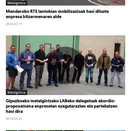
Metalgintza
Mendaroko RTS lantokian mobilizazioak hasi dituzte
enpresa hitzarmenaren alde
2014-07-11
Metalgintza
Gipuzkoako metalgintzako LABeko delegatuak akordio-
proposamena enpresetan ezagutarazten eta partekatzen
hasi dira
2014-05-23