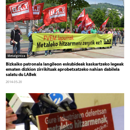
Metalgintza
Bizkaiko patronala langileon eskubideak kaskartzeko legeak
ematen dizkion zirrikituak aprobetxatzeko nahian dabilela
salatu du LABek
2014-05-20