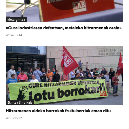
Metalgintza
«Gure industriaren defentsan, metaleko hitzarmenak orain»
2014-05-14
Ekintza Sindikala
Hitzarmenen aldeko borrokak fruitu berriak eman ditu
2013-10-22