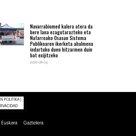
Navarrabiomed kalera atera da
bere lana ezagutarazteko eta
Nafarroako Osasun Sistema
Publikoaren ikerketa ahalmena
indartuko duen hitzarmen duin
bat exijitzeko
2026-08-05
 POLITIKA |
PRIVACIDAD
Euskara
Gaztelera