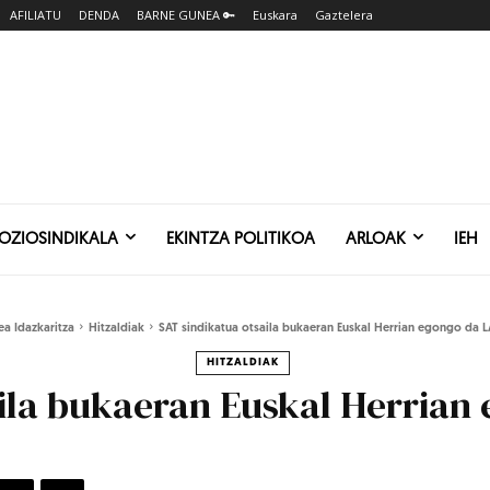
AFILIATU
DENDA
BARNE GUNEA 🔑
Euskara
Gaztelera
SOZIOSINDIKALA
EKINTZA POLITIKOA
ARLOAK
IEH
ea Idazkaritza
Hitzaldiak
SAT sindikatua otsaila bukaeran Euskal Herrian egongo da 
HITZALDIAK
aila bukaeran Euskal Herrian