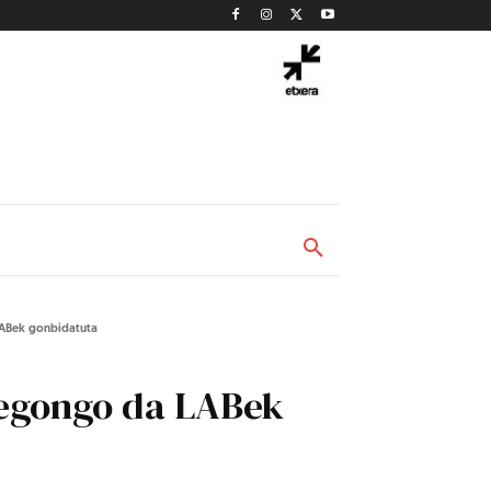
LABek gonbidatuta
 egongo da LABek