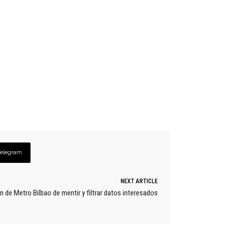
Telegram
NEXT ARTICLE
n de Metro Bilbao de mentir y filtrar datos interesados