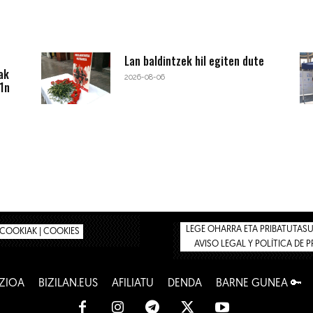
Lan baldintzek hil egiten dute
ak
2026-08-06
1n
LEGE OHARRA ETA PRIBATUTASUN
COOKIAK | COOKIES
AVISO LEGAL Y POLÍTICA DE 
ZIOA
BIZILAN.EUS
AFILIATU
DENDA
BARNE GUNEA 🔑