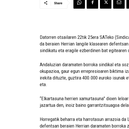
Share
Datorren otsailaren 22tik 25era SATeko (Sindi
da beraien Herrian langile klasearen defentsa
sindikatu eta eragile ezberdinen bat egitearen
Andaluzian daramaten borroka sindikal eta sozi
okupazioa, gaur egun errepresioaren biktima iza
irekita dituzte, guztira 400.000 euroko isunak e
eta.
“Elkartasuna herrien xamurtasuna” dioen leloari 
jazartua den, inoiz baino garrantzitsuagoa dela
Horregatik beharra eta harrotasun arrazoia da L
defentsan beraien Herrian daramaten borroka 