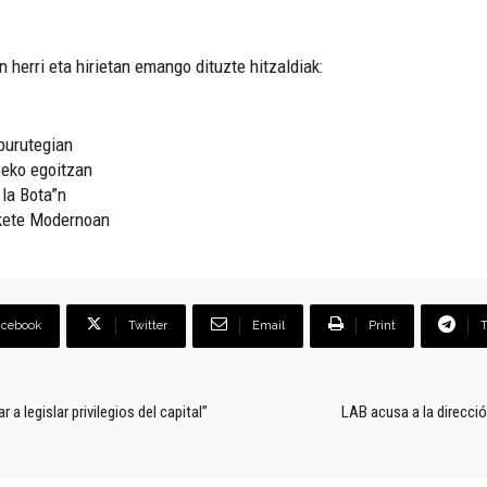
 herri eta hirietan emango dituzte hitzaldiak:
burutegian
Beko egoitzan
 la Bota”n
nkete Modernoan
acebook
Twitter
Email
Print
 a legislar privilegios del capital”
LAB acusa a la direcció