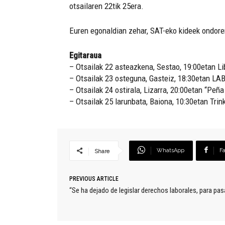
otsailaren 22tik 25era.
Euren egonaldian zehar, SAT-eko kideek ondoren
Egitaraua
– Otsailak 22 asteazkena, Sestao, 19:00etan Li
– Otsailak 23 osteguna, Gasteiz, 18:30etan LA
– Otsailak 24 ostirala, Lizarra, 20:00etan “Peña
– Otsailak 25 larunbata, Baiona, 10:30etan Tri
WhatsApp
F
Share
PREVIOUS ARTICLE
“Se ha dejado de legislar derechos laborales, para pasar