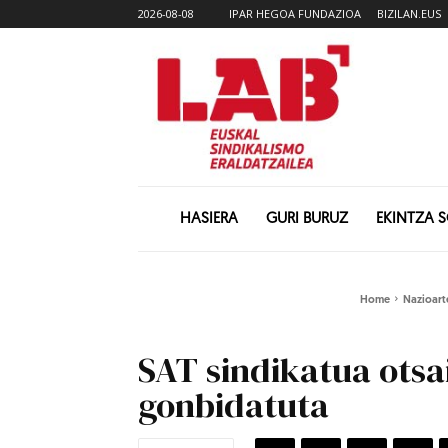
2026-08-08
IPAR HEGOA FUNDAZIOA
BIZILAN.EUS
HASIERA
GURI BURUZ
EKINTZA 
Home
Nazioart
SAT sindikatua ots
gonbidatuta