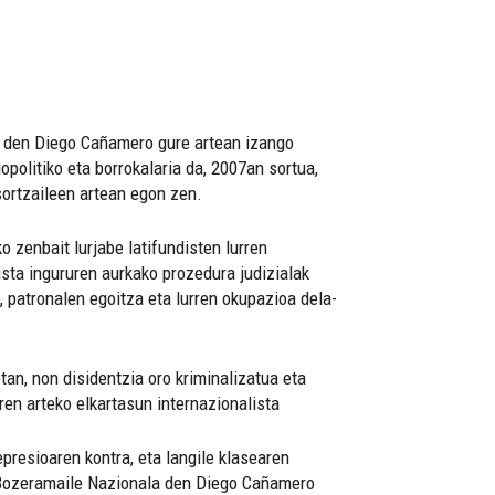
a den Diego Cañamero gure artean izango
politiko eta borrokalaria da, 2007an sortua,
sortzaileen artean egon zen.
 zenbait lurjabe latifundisten lurren
ista ingururen aurkako prozedura judizialak
e, patronalen egoitza eta lurren okupazioa dela-
etan, non disidentzia oro kriminalizatua eta
ren arteko elkartasun internazionalista
presioaren kontra, eta langile klasearen
 Bozeramaile Nazionala den Diego Cañamero