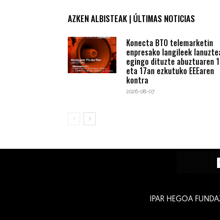
AZKEN ALBISTEAK | ÚLTIMAS NOTICIAS
Konecta BTO telemarketin
enpresako langileek lanuzte
egingo dituzte abuztuaren 1
eta 17an ezkutuko EEEaren
kontra
2026-08-07
IPAR HEGOA FUNDA