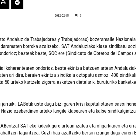
2012-02-15
0
cato Andaluz de Trabajadores y Trabajadoras) bozeramaile Nazional
n daramaten borroka azaltzeko.
SAT Andaluziako klase sindikatu sozio
 ondorioz; besteak beste, SOC ere (Sindicato de Obreros del Campo) 
al koherentearen ondorioz, beste ekintza batzuen artean Andaluziako
ten ari dira, beraien ekintza sindikala oztopatu asmoz. 400 sindikal
ta 50 urteko kartzela zigorra eskatzen dietelarik, buruturiko banketx
jarraiki, LABetik uste dugu bizi garen krisi kapitalistaren sasoi hon
 Nazio ezeberdinen arteko langile klasearen eta kalse sindikalgintza
ABentzat SAT-eko kideak gure artean izatea eta oligarkiaren eta erre
zabaltzen laguntzea. Guzti hau azaltzeko bertan izango dugu euren