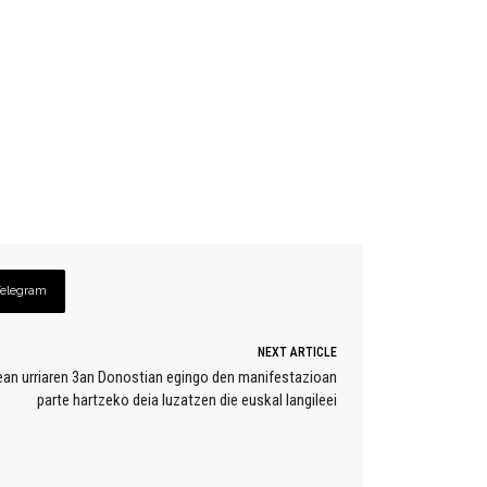
Telegram
NEXT ARTICLE
ean urriaren 3an Donostian egingo den manifestazioan
parte hartzeko deia luzatzen die euskal langileei