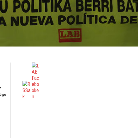
o
legu