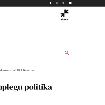
aldarrikatu du LABek Nafarroan
nplegu politika