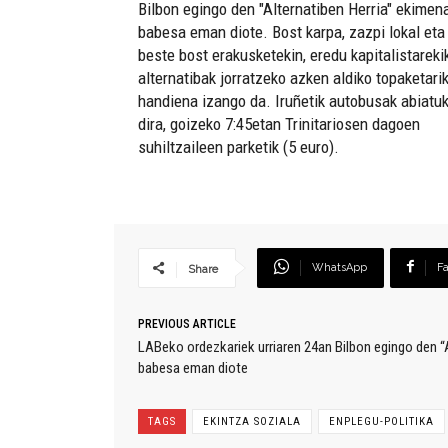
Bilbon egingo den "Alternatiben Herria" ekimena
babesa eman diote. Bost karpa, zazpi lokal eta
beste bost erakusketekin, eredu kapitalistareki
alternatibak jorratzeko azken aldiko topaketari
handiena izango da. Iruñetik autobusak abiatu
dira, goizeko 7:45etan Trinitariosen dagoen
suhiltzaileen parketik (5 euro).
WhatsApp
F
Share
PREVIOUS ARTICLE
LABeko ordezkariek urriaren 24an Bilbon egingo den “A
babesa eman diote
TAGS
EKINTZA SOZIALA
ENPLEGU-POLITIKA