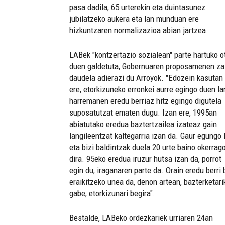
pasa dadila, 65 urterekin eta duintasunez
jubilatzeko aukera eta lan munduan ere
hizkuntzaren normalizazioa abian jartzea.
LABek "kontzertazio sozialean" parte hartuko o
duen galdetuta, Gobernuaren proposamenen za
daudela adierazi du Arroyok. "Edozein kasutan
ere, etorkizuneko erronkei aurre egingo duen la
harremanen eredu berriaz hitz egingo digutela
suposatutzat ematen dugu. Izan ere, 1995an
abiatutako eredua baztertzailea izateaz gain
langileentzat kaltegarria izan da. Gaur egungo 
eta bizi baldintzak duela 20 urte baino okerrag
dira. 95eko eredua iruzur hutsa izan da, porrot
egin du, iraganaren parte da. Orain eredu berri 
eraikitzeko unea da, denon artean, bazterketari
gabe, etorkizunari begira".
Bestalde, LABeko ordezkariek urriaren 24an