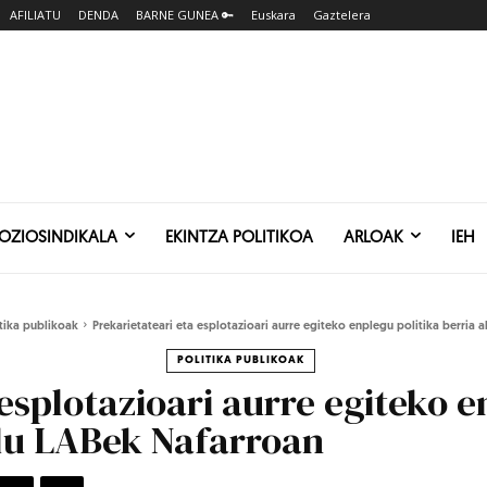
AFILIATU
DENDA
BARNE GUNEA 🔑
Euskara
Gaztelera
SOZIOSINDIKALA
EKINTZA POLITIKOA
ARLOAK
IEH
itika publikoak
Prekarietateari eta esplotazioari aurre egiteko enplegu politika berria 
POLITIKA PUBLIKOAK
esplotazioari aurre egiteko e
 du LABek Nafarroan