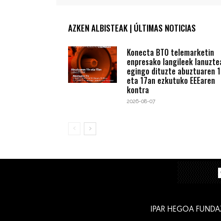
AZKEN ALBISTEAK | ÚLTIMAS NOTICIAS
Konecta BTO telemarketin
enpresako langileek lanuzte
egingo dituzte abuztuaren 1
eta 17an ezkutuko EEEaren
kontra
2026-08-07
IPAR HEGOA FUNDA