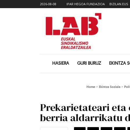
2026-08-08
IPAR HEGOA FUNDAZIOA
BIZILAN.EUS
HASIERA
GURI BURUZ
EKINTZA 
Home
Ekintza Soziala
Pol
Prekarietateari eta 
berria aldarrikatu