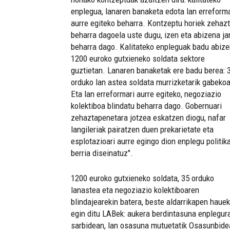
enplegua, lanaren banaketa edota lan erreforma
aurre egiteko beharra. Kontzeptu horiek zehaz
beharra dagoela uste dugu, izen eta abizena jar
beharra dago. Kalitateko enpleguak badu abize
1200 euroko gutxieneko soldata sektore
guztietan. Lanaren banaketak ere badu berea: 
orduko lan astea soldata murrizketarik gabekoa
Eta lan erreformari aurre egiteko, negoziazio
kolektiboa blindatu beharra dago. Gobernuari
zehaztapenetara jotzea eskatzen diogu, nafar
langileriak pairatzen duen prekarietate eta
esplotazioari aurre egingo dion enplegu politik
berria diseinatuz".
1200 euroko gutxieneko soldata, 35 orduko
lanastea eta negoziazio kolektiboaren
blindajearekin batera, beste aldarrikapen hauek
egin ditu LABek: aukera berdintasuna enplegur
sarbidean, lan osasuna mutuetatik Osasunbide