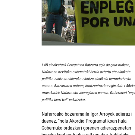
LAB sindikatuak Delegatuen Batzarra egin du gaur Iruñean,
Nafarroan irekitako eskenatoki berria aztertu eta aldaketa
politiko nahiz sozialerako ekintza sindikala berrindartzeko
asmoz. Batzarraren ostean, kontzentrazioa egin dute LABek
ordezkariek Nafarroako Jauregiaren parean, Gobernuari "enp
politika berri bat" eskatzeko.
Nafarroako bozeramaile Igor Arroyok adierazi
duenez, "nola Akordio Programatikoan hala
Gobernuko ordezkari gorenen adierazpenetan
honako kontzeptuak azaltzen dira: kalitateko