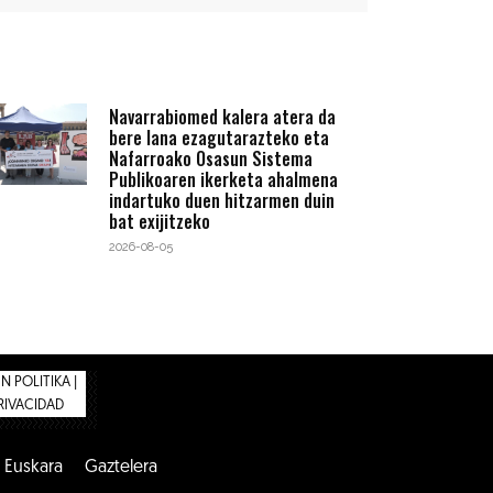
Navarrabiomed kalera atera da
bere lana ezagutarazteko eta
Nafarroako Osasun Sistema
Publikoaren ikerketa ahalmena
indartuko duen hitzarmen duin
bat exijitzeko
2026-08-05
 POLITIKA |
PRIVACIDAD
Euskara
Gaztelera