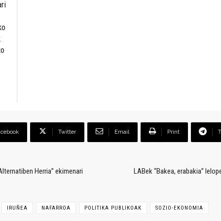
ri
ko
k
ko
acebook
Twitter
Email
Print
lternatiben Herria” ekimenari
LABek “Bakea, erabakia” lelop
IRUÑEA
NAFARROA
POLITIKA PUBLIKOAK
SOZIO-EKONOMIA