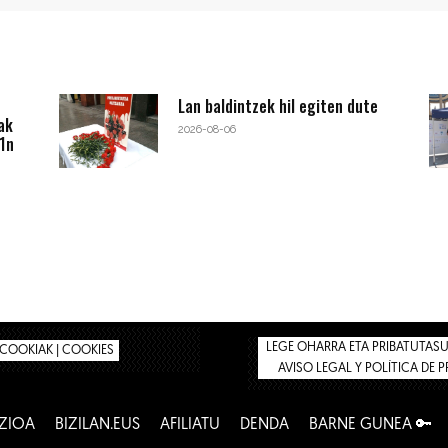
Lan baldintzek hil egiten dute
ak
2026-08-06
1n
LEGE OHARRA ETA PRIBATUTASUN
COOKIAK | COOKIES
AVISO LEGAL Y POLÍTICA DE 
ZIOA
BIZILAN.EUS
AFILIATU
DENDA
BARNE GUNEA 🔑