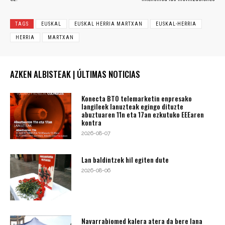
TAGS
EUSKAL
EUSKAL HERRIA MARTXAN
EUSKAL-HERRIA
HERRIA
MARTXAN
AZKEN ALBISTEAK | ÚLTIMAS NOTICIAS
Konecta BTO telemarketin enpresako
langileek lanuzteak egingo dituzte
abuztuaren 11n eta 17an ezkutuko EEEaren
kontra
2026-08-07
Lan baldintzek hil egiten dute
2026-08-06
Navarrabiomed kalera atera da bere lana