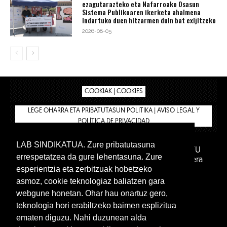
ezagutarazteko eta Nafarroako Osasun
Sistema Publikoaren ikerketa ahalmena
indartuko duen hitzarmen duin bat exijitzeko
2026-08-05
COOKIAK | COOKIES
LEGE OHARRA ETA PRIBATUTASUN POLITIKA | AVISO LEGAL Y
POLÍTICA DE PRIVACIDAD
LAB SINDIKATUA. Zure pribatutasuna
IPAR HEGOA FUNDAZIOA
BIZILAN.EUS
AFILIATU
errespetatzea da gure lehentasuna. Zure
DENDA
BARNE GUNEA 🔑
Euskara
Gaztelera
esperientzia eta zerbitzuak hobetzeko
asmoz, cookie teknologiaz baliatzen gara
webgune honetan. Ohar hau onartuz gero,
teknologia hori erabiltzeko baimen esplizitua
ematen diguzu. Nahi duzunean alda