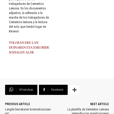
trabajadores de Cementos
Lemona. En los documentos
adjuntos, la adhesión a la
marcha de los trabajadores de
Cementos lemona y la lectura
del acto que tendrá lugar en
Basauri.
TOLOSAN ERE LAN
DUINAREN ETA ESKUBIDE
SOZIALEN ALDE
WhatsApp
Facebook
PREVIOUS ARTICLE
NEXT ARTICLE
Langile borrokaren kriminalizazioari
La plantilla de Cementos Lemona
ez!
intensifica las movilizaciones