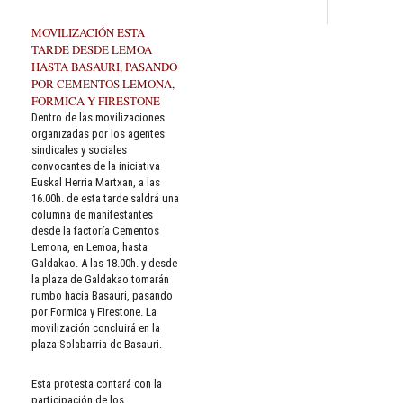
MOVILIZACIÓN ESTA
TARDE DESDE LEMOA
HASTA BASAURI, PASANDO
POR CEMENTOS LEMONA,
FORMICA Y FIRESTONE
Dentro de las movilizaciones
organizadas por los agentes
sindicales y sociales
convocantes de la iniciativa
Euskal Herria Martxan, a las
16.00h. de esta tarde saldrá una
columna de manifestantes
desde la factoría Cementos
Lemona, en Lemoa, hasta
Galdakao. A las 18.00h. y desde
la plaza de Galdakao tomarán
rumbo hacia Basauri, pasando
por Formica y Firestone. La
movilización concluirá en la
plaza Solabarria de Basauri.
Esta protesta contará con la
participación de los