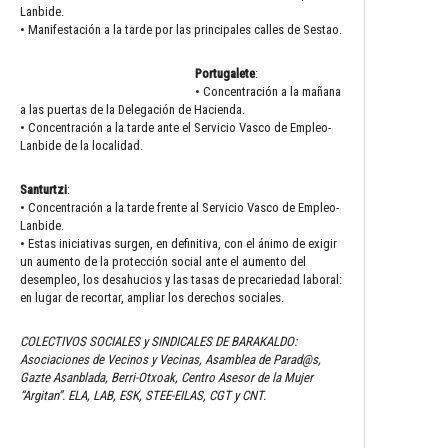
Lanbide.
• Manifestación a la tarde por las principales calles de Sestao.
Portugalete
:
• Concentración a la mañana
a las puertas de la Delegación de Hacienda.
• Concentración a la tarde ante el Servicio Vasco de Empleo-
Lanbide de la localidad.
Santurtzi
:
• Concentración a la tarde frente al Servicio Vasco de Empleo-
Lanbide.
• Estas iniciativas surgen, en definitiva, con el ánimo de exigir
un aumento de la protección social ante el aumento del
desempleo, los desahucios y las tasas de precariedad laboral:
en lugar de recortar, ampliar los derechos sociales.
COLECTIVOS SOCIALES y SINDICALES DE BARAKALDO:
Asociaciones de Vecinos y Vecinas, Asamblea de Parad@s,
Gazte Asanblada, Berri-Otxoak, Centro Asesor de la Mujer
“Argitan”. ELA, LAB, ESK, STEE-EILAS, CGT y CNT.