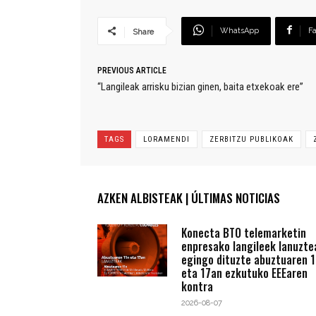
WhatsApp
F
Share
PREVIOUS ARTICLE
“Langileak arrisku bizian ginen, baita etxekoak ere”
TAGS
LORAMENDI
ZERBITZU PUBLIKOAK
AZKEN ALBISTEAK | ÚLTIMAS NOTICIAS
Konecta BTO telemarketin
enpresako langileek lanuzte
egingo dituzte abuztuaren 1
eta 17an ezkutuko EEEaren
kontra
2026-08-07