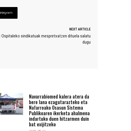
Telegram
NEXT ARTICLE
z Ospitaleko sindikatuak mespretxatzen dituela salatu
dugu
Navarrabiomed kalera atera da
bere lana ezagutarazteko eta
Nafarroako Osasun Sistema
Publikoaren ikerketa ahalmena
indartuko duen hitzarmen duin
bat exijitzeko