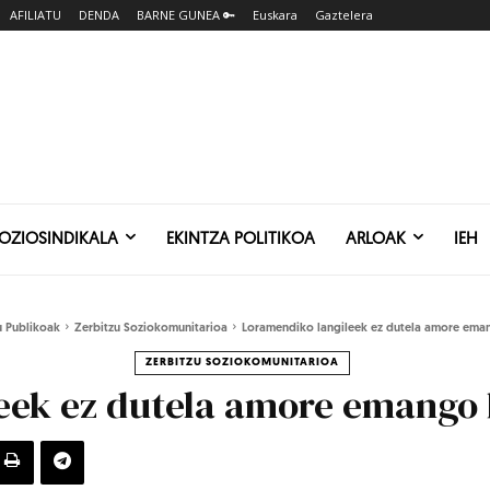
AFILIATU
DENDA
BARNE GUNEA 🔑
Euskara
Gaztelera
SOZIOSINDIKALA
EKINTZA POLITIKOA
ARLOAK
IEH
u Publikoak
Zerbitzu Soziokomunitarioa
Loramendiko langileek ez dutela amore eman
ZERBITZU SOZIOKOMUNITARIOA
eek ez dutela amore emango 