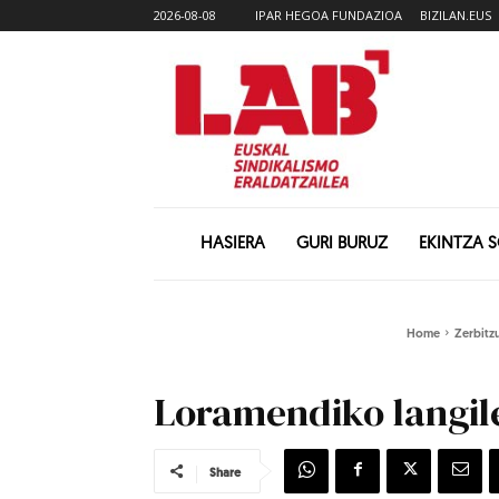
2026-08-08
IPAR HEGOA FUNDAZIOA
BIZILAN.EUS
HASIERA
GURI BURUZ
EKINTZA 
Home
Zerbitz
Loramendiko langil
Share