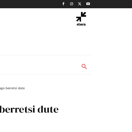
go berretsi dute
berretsi dute