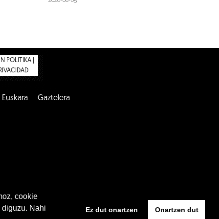
2026-08-05
 POLITIKA |
PRIVACIDAD
Euskara
Gaztelera
moz, cookie
 diguzu. Nahi
Ez dut onartzen
Onartzen dut