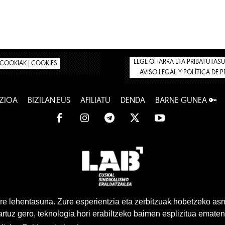
LEGE OHARRA ETA PRIBATUTASUN
COOKIAK | COOKIES
AVISO LEGAL Y POLÍTICA DE 
ZIOA
BIZILAN.EUS
AFILIATU
DENDA
BARNE GUNEA 🔑
www.lab.eus
e lehentasuna. Zure esperientzia eta zerbitzuak hobetzeko as
tuz gero, teknologia hori erabiltzeko baimen esplizitua ematen
Euskara
Gaztelera