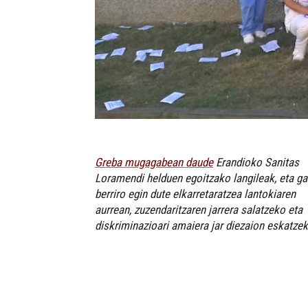
Greba mugagabean daude
Erandioko Sanitas
Loramendi helduen egoitzako langileak, eta ga
berriro egin dute elkarretaratzea lantokiaren
aurrean, zuzendaritzaren jarrera salatzeko eta
diskriminazioari amaiera jar diezaion eskatzek