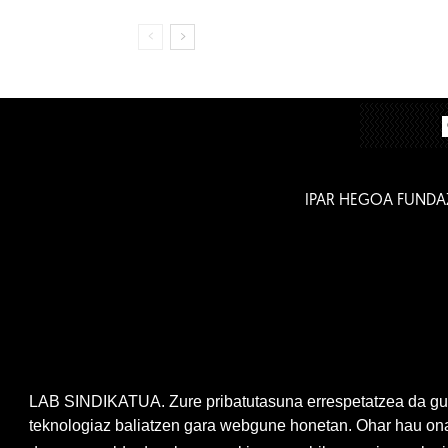
IPAR HEGOA FUNDA
LAB SINDIKATUA. Zure pribatutasuna errespetatzea da gur
teknologiaz baliatzen gara webgune honetan. Ohar hau onar