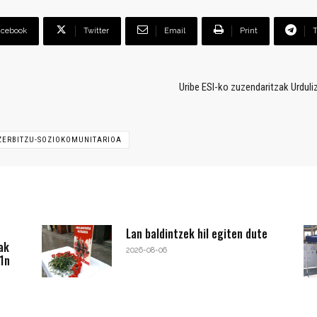
acebook
Twitter
Email
Print
Uribe ESI-ko zuzendaritzak Urduli
ZERBITZU-SOZIOKOMUNITARIOA
Lan baldintzek hil egiten dute
ak
2026-08-06
1n