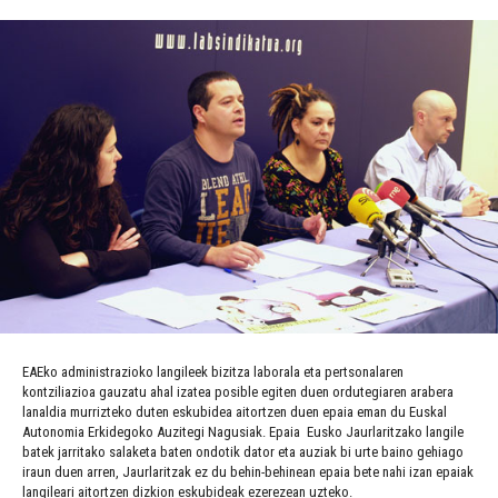
EAEko administrazioko langileek bizitza laborala eta pertsonalaren
kontziliazioa gauzatu ahal izatea posible egiten duen ordutegiaren arabera
lanaldia murrizteko duten eskubidea aitortzen duen epaia eman du Euskal
Autonomia Erkidegoko Auzitegi Nagusiak. Epaia Eusko Jaurlaritzako langile
batek jarritako salaketa baten ondotik dator eta auziak bi urte baino gehiago
iraun duen arren, Jaurlaritzak ez du behin-behinean epaia bete nahi izan epaiak
langileari aitortzen dizkion eskubideak ezerezean uzteko.