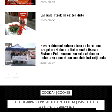
2026-08-07
Lan baldintzek hil egiten dute
2026-08-06
Navarrabiomed kalera atera da bere lana
ezagutarazteko eta Nafarroako Osasun
Sistema Publikoaren ikerketa ahalmena
indartuko duen hitzarmen duin bat exijitzeko
2026-08-05
COOKIAK | COOKIES
LEGE OHARRA ETA PRIBATUTASUN POLITIKA | AVISO LEGAL Y
POLÍTICA DE PRIVACIDAD