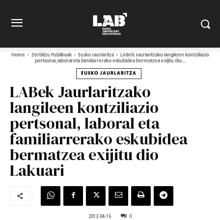
Home
Zerbitzu Publikoak
Eusko Jaurlaritza
LABek Jaurlaritzako langileen kontziliazio
pertsonal, laboral eta familiarrerako eskubidea bermatzea exijitu dio...
EUSKO JAURLARITZA
LABek Jaurlaritzako
langileen kontziliazio
pertsonal, laboral eta
familiarrerako eskubidea
bermatzea exijitu dio
Lakuari
2012-04-16
0