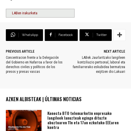
LABen irakurketa
WhatsApp
Facebook
Twitter
PREVIOUS ARTICLE
NEXT ARTICLE
Concentracion frente a la Delegación
LABek Jaurlaritzako langileen
del Gobierno en Nafarroa a favor de los
kontziliazio pertsonal, laboral eta
derechos civiles y políticos de los
familiarrerako eskubidea bermatzea
presos y presas vascas
exijitzen dio Lakuari
AZKEN ALBISTEAK | ÚLTIMAS NOTICIAS
Konecta BTO telemarketin enpresako
langileek lanuzteak egingo dituzte
abuztuaren 11n eta 17an ezkutuko EEEaren
kontra