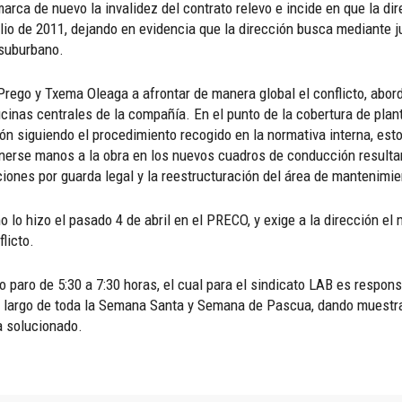
marca de nuevo la invalidez del contrato relevo e incide en que la 
lio de 2011, dejando en evidencia que la dirección busca mediante ju
l suburbano.
 Prego y Txema Oleaga a afrontar de manera global el conflicto, abo
cinas centrales de la compañía. En el punto de la cobertura de planti
n siguiendo el procedimiento recogido en la normativa interna, esto 
onerse manos a la obra en los nuevos cuadros de conducción resulta
iones por guarda legal y la reestructuración del área de mantenimie
o lo hizo el pasado 4 de abril en el PRECO, y exige a la dirección 
licto.
o paro de 5:30 a 7:30 horas, el cual para el sindicato LAB es respons
o largo de toda la Semana Santa y Semana de Pascua, dando muestras
a solucionado.