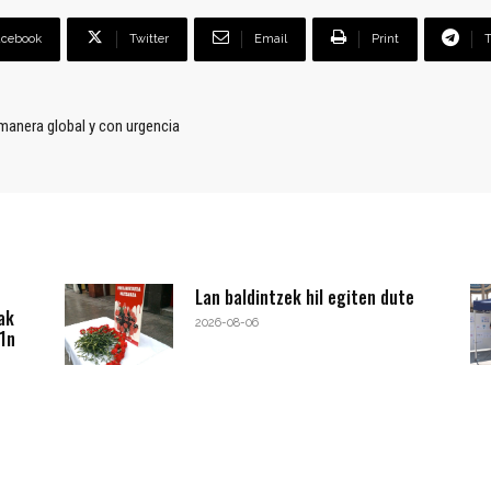
acebook
Twitter
Email
Print
 manera global y con urgencia
Lan baldintzek hil egiten dute
ak
2026-08-06
1n