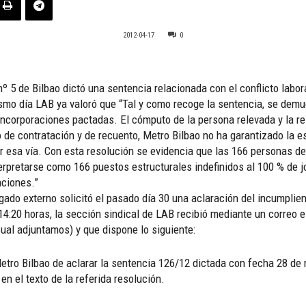
2012-04-17
0
º 5 de Bilbao dictó una sentencia relacionada con el conflicto labora
mo día LAB ya valoró que “Tal y como recoge la sentencia, se demue
as incorporaciones pactadas. El cómputo de la persona relevada y la 
ipo de contratación y de recuento, Metro Bilbao no ha garantizado la
 esa vía. Con esta resolución se evidencia que las 166 personas de
terpretarse como 166 puestos estructurales indefinidos al 100 % de
aciones.”
ogado externo solicitó el pasado día 30 una aclaración del incumplien
 14:20 horas, la sección sindical de LAB recibió mediante un correo e
cual adjuntamos) y que dispone lo siguiente:
tro Bilbao de aclarar la sentencia 126/12 dictada con fecha 28 de
 el texto de la referida resolución.