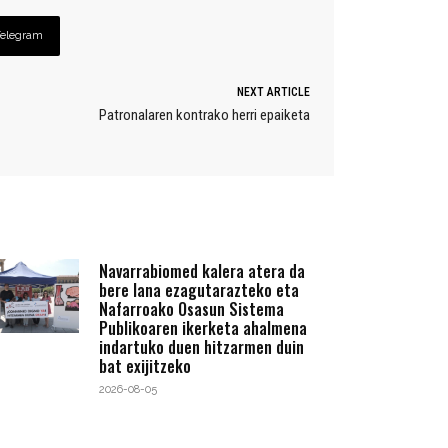
Telegram
NEXT ARTICLE
Patronalaren kontrako herri epaiketa
Navarrabiomed kalera atera da
bere lana ezagutarazteko eta
Nafarroako Osasun Sistema
Publikoaren ikerketa ahalmena
indartuko duen hitzarmen duin
bat exijitzeko
2026-08-05