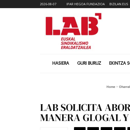
2026-08-07
IPAR HEGOA FUNDAZIOA
BIZILAN.EUS
HASIERA
GURI BURUZ
EKINTZA 
Home
Oharra
LAB SOLICITA ABO
MANERA GLOGAL Y