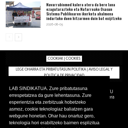
Navarrabiomed kalera atera da bere lana
ezagutarazteko eta Nafarroako Osasun
Sistema Publikoaren ikerketa ahalmena
indartuko duen hitzarmen duin bat exijitzeko
2026-08-05
COOKIAK | COOKIES
LEGE OHARRA ETA PRIBATUTASUN POLITIKA | AVISO LEGAL Y
POLÍTICA DE PRIVACIDAD
LAB SINDIKATUA. Zure pribatutasuna
IPAR HEGOA FUNDAZIOA
BIZILAN.EUS
AFILIATU
errespetatzea da gure lehentasuna. Zure
DENDA
BARNE GUNEA 🔑
Euskara
Gaztelera
esperientzia eta zerbitzuak hobetzeko
asmoz, cookie teknologiaz baliatzen gara
webgune honetan. Ohar hau onartuz gero,
teknologia hori erabiltzeko baimen esplizitua