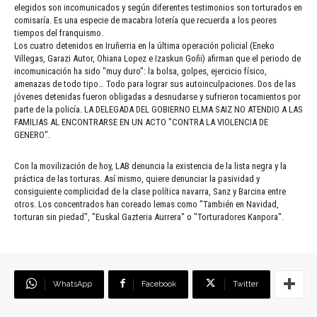
elegidos son incomunicados y según diferentes testimonios son torturados en
comisaría. Es una especie de macabra lotería que recuerda a los peores
tiempos del franquismo.
Los cuatro detenidos en Iruñerria en la última operación policial (Eneko
Villegas, Garazi Autor, Ohiana Lopez e Izaskun Goñi) afirman que el periodo de
incomunicación ha sido "muy duro": la bolsa, golpes, ejercicio físico,
amenazas de todo tipo… Todo para lograr sus autoinculpaciones. Dos de las
jóvenes detenidas fueron obligadas a desnudarse y sufrieron tocamientos por
parte de la policía. LA DELEGADA DEL GOBIERNO ELMA SAIZ NO ATENDIO A LAS
FAMILIAS AL ENCONTRARSE EN UN ACTO "CONTRA LA VIOLENCIA DE
GENERO".
Con la movilización de hoy, LAB denuncia la existencia de la lista negra y la
práctica de las torturas. Así mismo, quiere denunciar la pasividad y
consiguiente complicidad de la clase política navarra, Sanz y Barcina entre
otros. Los concentrados han coreado lemas como "También en Navidad,
torturan sin piedad", "Euskal Gazteria Aurrera" o "Torturadores Kanpora".
WhatsApp
Facebook
Twitter