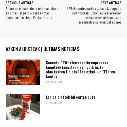
PREVIOUS ARTICLE
NEXT ARTICLE
Primeros efectos de la reforma laboral
LABeko ordezkaritza zabala izango da
en cifras: el paro alcanza cotas
larunbatean Bilbon, euskal presoen
históricas en Hego Euskal Herria
eskubideen aldeko nazio
manifestazioarekin bat eginez
AZKEN ALBISTEAK | ÚLTIMAS NOTICIAS
Konecta BTO telemarketin enpresako
langileek lanuzteak egingo dituzte
abuztuaren 11n eta 17an ezkutuko EEEaren
kontra
2026-08-07
Lan baldintzek hil egiten dute
2026-08-06