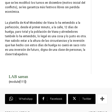
que se les modificó los turnos en diciembre (motivo inicial del
conflicto), se les garantiza más festivos libres sin perdida
económica.
La plantilla de Kraf-Mondelez de Viana lo ha entendido a la
perfección, desde el primer minuto, a la calle, 12 días de
huelga, paro total y la población de Viana y alrrededores
también lo ha entendido, lo legal es una cosa y lo justo es otra.
Han sabido estar a la altura de las circustancias y la inversión
que han hecho con estos días de huelga no caerá en saco roto
es una inversión de futuro, digna de una clase de personas, la
clase trabajadora.
LAB sarean
{module[111]}
WhatsApp
Facebook
Twitter