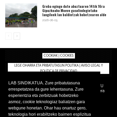
Greba egingo dute abuztuaren 14tik 16ra
Gipuzkoako Moeve gasolindegietako
langileek lan baldintzak hobetzearen alde
2026-08-05
COOKIAK | COOKIES
LEGE OHARRA ETA PRIBATUTASUN POLITIKA | AVISO LEGAL Y
POLÍTICA DE PRIVACIDAD
LAB SINDIKATUA. Zure pribatutasuna
IPAR HEGOA FUNDAZIOA
BIZILAN.EUS
AFILIATU
errespetatzea da gure lehentasuna. Zure
DENDA
BARNE GUNEA 🔑
Euskara
Gaztelera
esperientzia eta zerbitzuak hobetzeko
asmoz, cookie teknologiaz baliatzen gara
webgune honetan. Ohar hau onartuz gero,
teknologia hori erabiltzeko baimen esplizitua