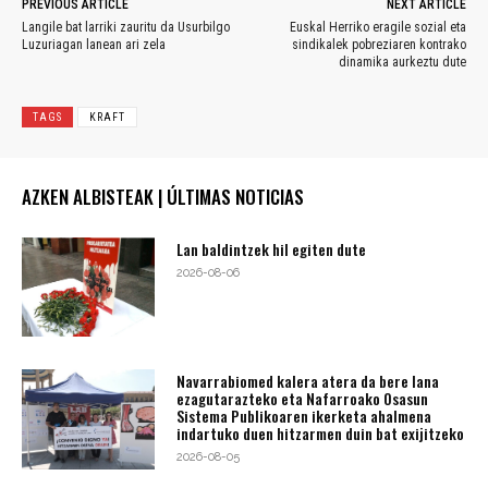
PREVIOUS ARTICLE
NEXT ARTICLE
Langile bat larriki zauritu da Usurbilgo
Euskal Herriko eragile sozial eta
Luzuriagan lanean ari zela
sindikalek pobreziaren kontrako
dinamika aurkeztu dute
TAGS
KRAFT
AZKEN ALBISTEAK | ÚLTIMAS NOTICIAS
Lan baldintzek hil egiten dute
2026-08-06
Navarrabiomed kalera atera da bere lana
ezagutarazteko eta Nafarroako Osasun
Sistema Publikoaren ikerketa ahalmena
indartuko duen hitzarmen duin bat exijitzeko
2026-08-05