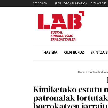
2026-08-09
IPAR HEGOA FUNDAZIOA
BIZILAN.EUS
HASIERA
GURI BURUZ
EKINTZA 
Home
Ekintza Sindikal
Kimiketako estatu 
patronalak lortuta
borrokatzen jarrai