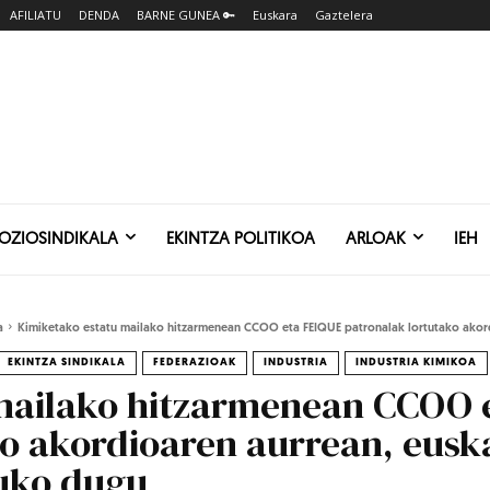
AFILIATU
DENDA
BARNE GUNEA 🔑
Euskara
Gaztelera
SOZIOSINDIKALA
EKINTZA POLITIKOA
ARLOAK
IEH
a
Kimiketako estatu mailako hitzarmenean CCOO eta FEIQUE patronalak lortutako akordi
EKINTZA SINDIKALA
FEDERAZIOAK
INDUSTRIA
INDUSTRIA KIMIKOA
mailako hitzarmenean CCOO 
ko akordioaren aurrean, eusk
tuko dugu