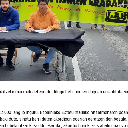
kitzeko markoak defendatu ditugu beti, hemen dagoen errealitate sin
22.000 langile inguru, Espainiako Estatu mailako hitzarmenaren pea
abaki dute, sinatu berri duten akordioan agerian geratzen den bezala
etan hobekuntzarik ez ditu ekarriko, akordio honek eros ahalmena ez 