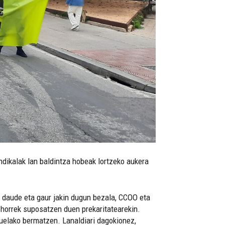
dikalak lan baldintza hobeak lortzeko aukera
n daude eta gaur jakin dugun bezala, CCOO eta
, horrek suposatzen duen prekaritatearekin.
duelako bermatzen. Lanaldiari dagokionez,