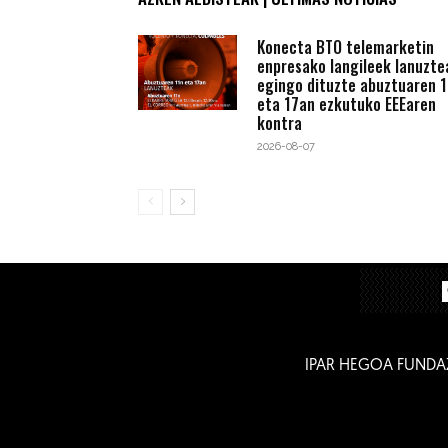
Konecta BTO telemarketin
enpresako langileek lanuzte
egingo dituzte abuztuaren 1
eta 17an ezkutuko EEEaren
kontra
2026-08-07
IPAR HEGOA FUNDA