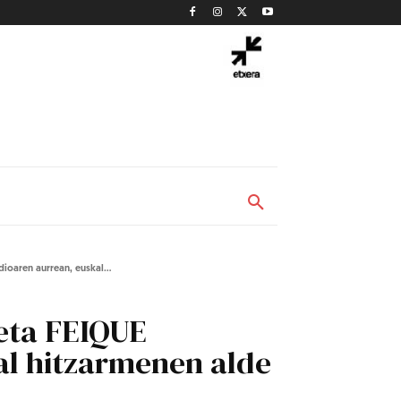
oaren aurrean, euskal...
eta FEIQUE
al hitzarmenen alde