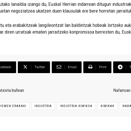
tako lanaldia izango du, Euskal Herrian indarrean ditugun industri
uetan negoziatzea ukatzen duen klausulak ere bere horretan jarraitu
tu eta erabakitzeak langileontzat lan baldintzak hobeak lortzeko au
ar diren urratsak ematen jarraitzeko konpromisoa berresten du, Eusk
acebook
Twitter
Email
Print
txista Iruñean
Nafarroan 
HEMEN-ERABAKI
INDUSTRIA
INDUSTRIA KIMIKOA
KIMIKAK
NABA