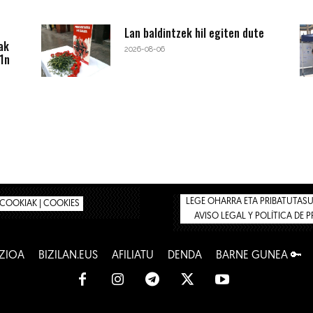
Lan baldintzek hil egiten dute
ak
2026-08-06
1n
LEGE OHARRA ETA PRIBATUTASUN
COOKIAK | COOKIES
AVISO LEGAL Y POLÍTICA DE 
ZIOA
BIZILAN.EUS
AFILIATU
DENDA
BARNE GUNEA 🔑