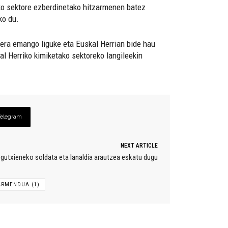
ako sektore ezberdinetako hitzarmenen batez
ko du.
kera emango liguke eta Euskal Herrian bide hau
al Herriko kimiketako sektoreko langileekin
Telegram
NEXT ARTICLE
gutxieneko soldata eta lanaldia arautzea eskatu dugu
RMENDUA (1)