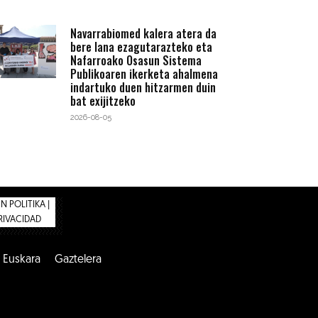
Navarrabiomed kalera atera da
bere lana ezagutarazteko eta
Nafarroako Osasun Sistema
Publikoaren ikerketa ahalmena
indartuko duen hitzarmen duin
bat exijitzeko
2026-08-05
 POLITIKA |
PRIVACIDAD
Euskara
Gaztelera