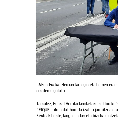
LABen Euskal Herrian lan egin eta hemen eraba
ematen digulako.
Tamalez, Euskal Herriko kimiketako sektoreko 
FEIQUE patronalak horrela izaten jarraitzea er
Besteak beste, langileen lan eta bizi baldintz