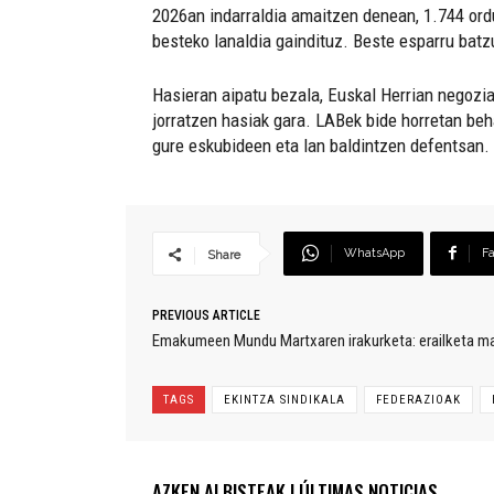
2026an indarraldia amaitzen denean, 1.744 ordu
besteko lanaldia gaindituz. Beste esparru batz
Hasieran aipatu bezala, Euskal Herrian negozia
jorratzen hasiak gara. LABek bide horretan beh
gure eskubideen eta lan baldintzen defentsan.
WhatsApp
F
Share
PREVIOUS ARTICLE
Emakumeen Mundu Martxaren irakurketa: erailketa ma
TAGS
EKINTZA SINDIKALA
FEDERAZIOAK
AZKEN ALBISTEAK | ÚLTIMAS NOTICIAS