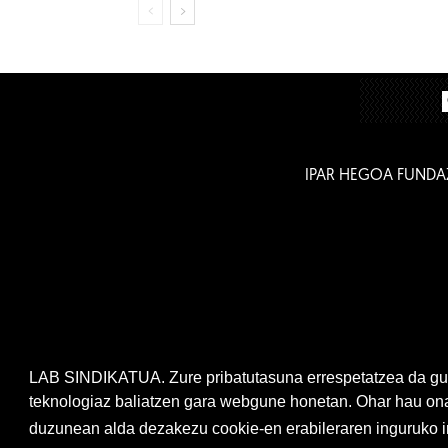
IPAR HEGOA FUNDA
LAB SINDIKATUA. Zure pribatutasuna errespetatzea da gur
teknologiaz baliatzen gara webgune honetan. Ohar hau onar
duzunean alda dezakezu cookie-en erabileraren inguruko ir