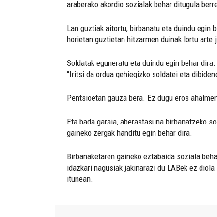
araberako akordio sozialak behar ditugula berr
Lan guztiak aitortu, birbanatu eta duindu egin b
horietan guztietan hitzarmen duinak lortu arte j
Soldatak eguneratu eta duindu egin behar dira.
“Iritsi da ordua gehiegizko soldatei eta dibide
Pentsioetan gauza bera. Ez dugu eros ahalmena
Eta bada garaia, aberastasuna birbanatzeko sol
gaineko zergak handitu egin behar dira.
Birbanaketaren gaineko eztabaida soziala behar
idazkari nagusiak jakinarazi du LABek ez diola
itunean.