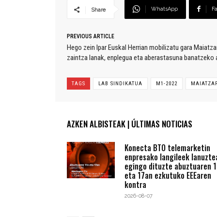
WhatsApp
F
Share
PREVIOUS ARTICLE
Hego zein Ipar Euskal Herrian mobilizatu gara Maiatza
zaintza lanak, enplegua eta aberastasuna banatzeko a
TAGS
LAB SINDIKATUA
M1-2022
MAIATZA
AZKEN ALBISTEAK | ÚLTIMAS NOTICIAS
Konecta BTO telemarketin
enpresako langileek lanuzte
egingo dituzte abuztuaren 1
eta 17an ezkutuko EEEaren
kontra
2026-08-07