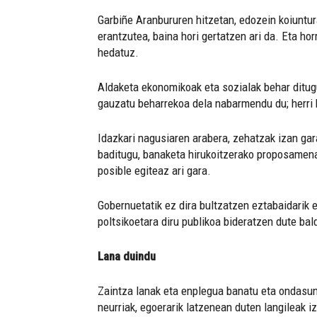
Garbiñe Aranbururen hitzetan, edozein koiuntur
erantzutea, baina hori gertatzen ari da. Eta h
hedatuz.
Aldaketa ekonomikoak eta sozialak behar ditugul
gauzatu beharrekoa dela nabarmendu du; herri 
Idazkari nagusiaren arabera, zehatzak izan ga
baditugu, banaketa hirukoitzerako proposamena
posible egiteaz ari gara.
Gobernuetatik ez dira bultzatzen eztabaidarik 
poltsikoetara diru publikoa bideratzen dute bald
Lana duindu
Zaintza lanak eta enplegua banatu eta ondasuna
neurriak, egoerarik latzenean duten langileak i