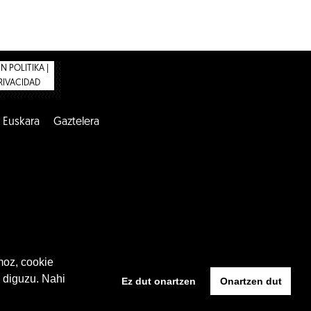
 POLITIKA |
PRIVACIDAD
Euskara
Gaztelera
moz, cookie
 diguzu. Nahi
Ez dut onartzen
Onartzen dut