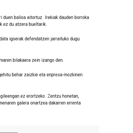
ri duen balioa aitortuz. Irekiak dauden borroka
k ez du atzera bueltarik.
data igoerak defendatzen jarraituko dugu:
rmaren bilakaera zein izango den.
 gehitu behar zaizkie eta enpresa-mozkinen
ngileengan ez erortzeko. Zentzu honetan,
lmenaren galera onartzea dakarren errenta