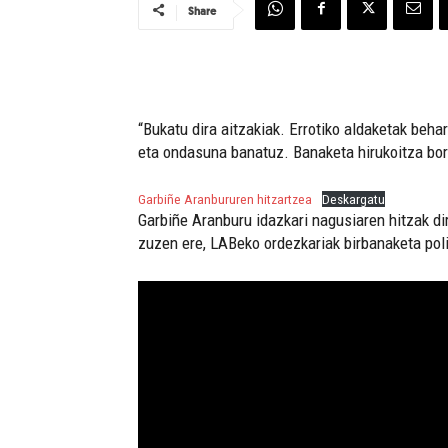
Share
“Bukatu dira aitzakiak. Errotiko aldaketak beha
eta ondasuna banatuz. Banaketa hirukoitza bor
Garbiñe Aranbururen hitzartzea
Deskargatu
Garbiñe Aranburu idazkari nagusiaren hitzak d
zuzen ere, LABeko ordezkariak birbanaketa poli