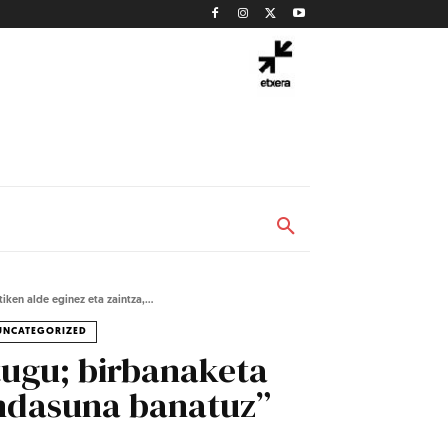
ken alde eginez eta zaintza,...
UNCATEGORIZED
tugu; birbanaketa
 ondasuna banatuz”