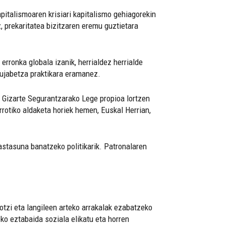
pitalismoaren krisiari kapitalismo gehiagorekin
, prekaritatea bizitzaren eremu guztietara
rronka globala izanik, herrialdez herrialde
rujabetza praktikara eramanez.
 Gizarte Segurantzarako Lege propioa lortzen
rotiko aldaketa horiek hemen, Euskal Herrian,
astasuna banatzeko politikarik. Patronalaren
otzi eta langileen arteko arrakalak ezabatzeko
eko eztabaida soziala elikatu eta horren