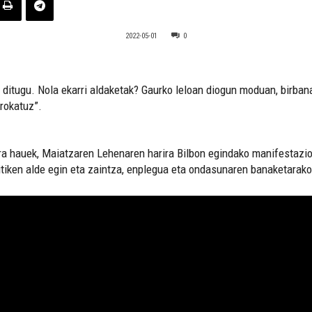
2022-05-01
0
r ditugu. Nola ekarri aldaketak? Gaurko leloan diogun moduan, birban
rokatuz”.
ira hauek, Maiatzaren Lehenaren harira Bilbon egindako manifestazi
tiken alde egin eta zaintza, enplegua eta ondasunaren banaketarako 