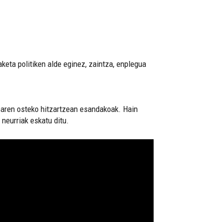
aketa politiken alde eginez, zaintza, enplegua
oaren osteko hitzartzean esandakoak. Hain
neurriak eskatu ditu.