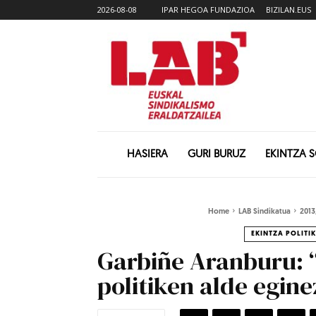
2026-08-08
IPAR HEGOA FUNDAZIOA
BIZILAN.EUS
HASIERA
GURI BURUZ
EKINTZA 
Home
LAB Sindikatua
2013
EKINTZA POLITI
Garbiñe Aranburu: “
politiken alde egin