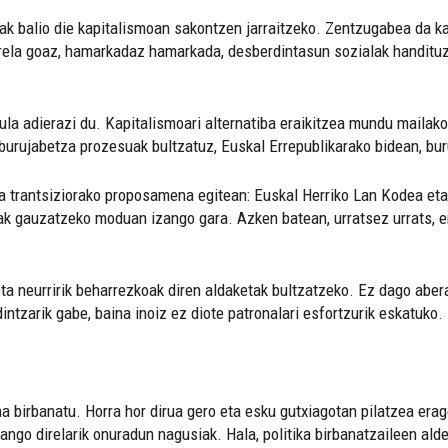
ak balio die kapitalismoan sakontzen jarraitzeko. Zentzugabea da ka
orrela goaz, hamarkadaz hamarkada, desberdintasun sozialak handituz
a adierazi du. Kapitalismoari alternatiba eraikitzea mundu mailako e
burujabetza prozesuak bultzatuz, Euskal Errepublikarako bidean, bu
ra trantsiziorako proposamena egitean: Euskal Herriko Lan Kodea eta
k gauzatzeko moduan izango gara. Azken batean, urratsez urrats, er
eta neurririk beharrezkoak diren aldaketak bultzatzeko. Ez dago aber
intzarik gabe, baina inoiz ez diote patronalari esfortzurik eskatuko.
 birbanatu. Horra hor dirua gero eta esku gutxiagotan pilatzea erag
zango direlarik onuradun nagusiak. Hala, politika birbanatzaileen ald