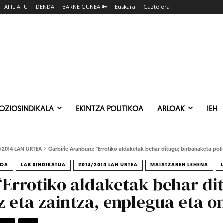
AFILIATU
DENDA
BARNE GUNEA 🔑
Euskara
Gaztelera
SOZIOSINDIKALA
EKINTZA POLITIKOA
ARLOAK
IEH
/2014 LAN URTEA
Garbiñe Aranburu: "Errotiko aldaketak behar ditugu; birbanaketa politi
KOA
LAB SINDIKATUA
2013/2014 LAN URTEA
MAIATZAREN LEHENA
Errotiko aldaketak behar di
ez eta zaintza, enplegua eta