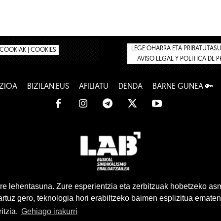
LEGE OHARRA ETA PRIBATUTASUN
COOKIAK | COOKIES
AVISO LEGAL Y POLÍTICA DE 
ZIOA
BIZILAN.EUS
AFILIATU
DENDA
BARNE GUNEA 🔑
www.lab.eus
e lehentasuna. Zure esperientzia eta zerbitzuak hobetzeko as
tuz gero, teknologia hori erabiltzeko baimen esplizitua ematen
Euskara
Gaztelera
itzia.
Gehiago irakurri