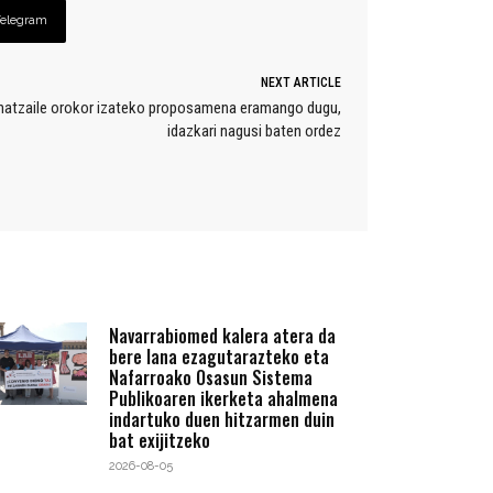
Telegram
NEXT ARTICLE
dinatzaile orokor izateko proposamena eramango dugu,
idazkari nagusi baten ordez
Navarrabiomed kalera atera da
bere lana ezagutarazteko eta
Nafarroako Osasun Sistema
Publikoaren ikerketa ahalmena
indartuko duen hitzarmen duin
bat exijitzeko
2026-08-05