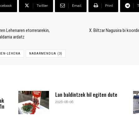
acebook
Twitter
Email
Print
ren Lehenaren etorrerarekin,
X. Biltzar Nagusira bi koor
ldarria ardatz
REN-LEHENA
NABARMENDUA (3)
Lan baldintzek hil egiten dute
ak
2026-08-06
1n