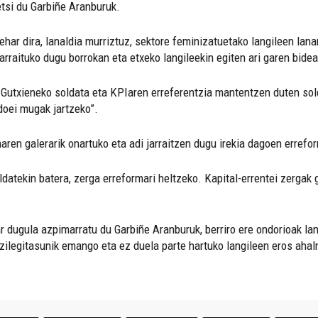
etsi du Garbiñe Aranburuk.
ehar dira, lanaldia murriztuz, sektore feminizatuetako langileen lana
arraituko dugu borrokan eta etxeko langileekin egiten ari garen bidea
 Gutxieneko soldata eta KPIaren erreferentzia mantentzen duten sol
ndoei mugak jartzeko”.
ren galerarik onartuko eta adi jarraitzen dugu irekia dagoen errefo
datekin batera, zerga erreformari heltzeko. Kapital-errentei zergak
 dugula azpimarratu du Garbiñe Aranburuk, berriro ere ondorioak la
 zilegitasunik emango eta ez duela parte hartuko langileen eros aha