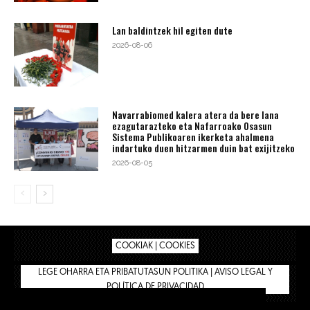
Lan baldintzek hil egiten dute
2026-08-06
Navarrabiomed kalera atera da bere lana
ezagutarazteko eta Nafarroako Osasun
Sistema Publikoaren ikerketa ahalmena
indartuko duen hitzarmen duin bat exijitzeko
2026-08-05
COOKIAK | COOKIES
LEGE OHARRA ETA PRIBATUTASUN POLITIKA | AVISO LEGAL Y
POLÍTICA DE PRIVACIDAD