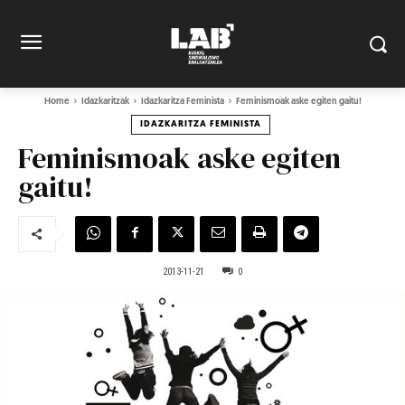
Home
Idazkaritzak
Idazkaritza Feminista
Feminismoak aske egiten gaitu!
IDAZKARITZA FEMINISTA
Feminismoak aske egiten
gaitu!
2013-11-21
0