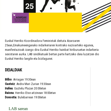
Euskal Herriko Koordinadora Feministak deituta Azaroaren
25ean,Emakumeenganako indarkeriaren kontrako nazioarteko egunea,
manifestazioak izango dira Euskal Herriko hainbat hiriburuetan indarkeria
sexistaren aurka. LAB sindikatuak bertan parte hartzeko deia luzatzen dio
Euskal Herriko langile eta bizilagunei.
DEIALDIAK
Bilbo
: Arriagan 19:30ean
Gasteiz
: Andra Mari Zurian 19:30ean
Iruñea
: Gaztelu Plazan 20:00etan
Baiona
: Herriko Etxe aitzinean 18:00etan
Donostia
: Bulebarrean 19:00etan
LAB sarean