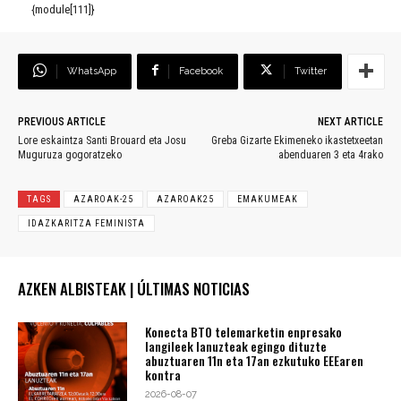
{module[111]}
WhatsApp
Facebook
Twitter
PREVIOUS ARTICLE
NEXT ARTICLE
Lore eskaintza Santi Brouard eta Josu
Greba Gizarte Ekimeneko ikastetxeetan
Muguruza gogoratzeko
abenduaren 3 eta 4rako
TAGS
AZAROAK-25
AZAROAK25
EMAKUMEAK
IDAZKARITZA FEMINISTA
AZKEN ALBISTEAK | ÚLTIMAS NOTICIAS
Konecta BTO telemarketin enpresako
langileek lanuzteak egingo dituzte
abuztuaren 11n eta 17an ezkutuko EEEaren
kontra
2026-08-07