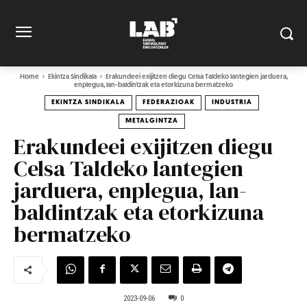
Home
Ekintza Sindikala
Erakundeei exijitzen diegu Celsa Taldeko lantegien jarduera,
enplegua, lan-baldintzak eta etorkizuna bermatzeko
EKINTZA SINDIKALA
FEDERAZIOAK
INDUSTRIA
METALGINTZA
Erakundeei exijitzen diegu
Celsa Taldeko lantegien
jarduera, enplegua, lan-
baldintzak eta etorkizuna
bermatzeko
2023-09-06
0