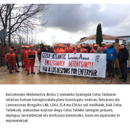
Bartzelonako Merkataritza Arloko 2 zenbakiko Epaitegiak Celsa Taldearen
inbertsio-funtsen berregituraketa-plana homologatu ondoren, Nervacero eta
Laminaciones Arreguiko LAB, LEKU, ELA eta ESK-ko sail sindikalek, biak Celsa
Taldekoak, erakundeei exijitzen diegu Celsa Taldeko lantegien jarduera,
enplegua, lan-baldintzak eta etorkizuna bermatzeko, batez ere aipatutako bi
enpresetakoak.