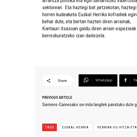
arrantza politika eta egin beharrezko inbertsio
sektorean. Eta haztegi bat jartzekotan, haztegi
horren kudeaketa Euskal Herriko kofradiek egin
behar dute, eta bertan hazten diren arrainak,
Kantauri itsasoan galdu diren arrain espezieak
berreskuratzeko izan daitezela.
WhatsApp
F
Share
PREVIOUS ARTICLE
Siemens-Gamesako sei mila langilek pairatuko dute g
TAGS
EUSKAL-HERRIA
HERRIAK-DU-HITZA-ET