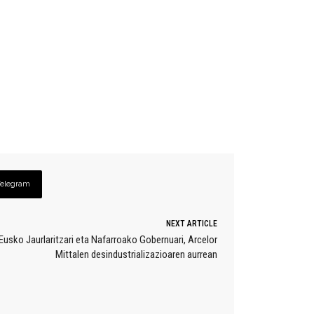
Telegram
NEXT ARTICLE
 Eusko Jaurlaritzari eta Nafarroako Gobernuari, Arcelor
Mittalen desindustrializazioaren aurrean