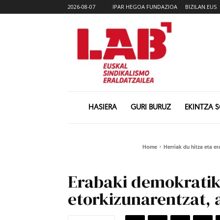
2026-08-07
IPAR HEGOA FUNDAZIOA
BIZILAN.EUS
HASIERA
GURI BURUZ
EKINTZA 
Home
Herriak du hitza eta e
Erabaki demokrati
etorkizunarentzat, 