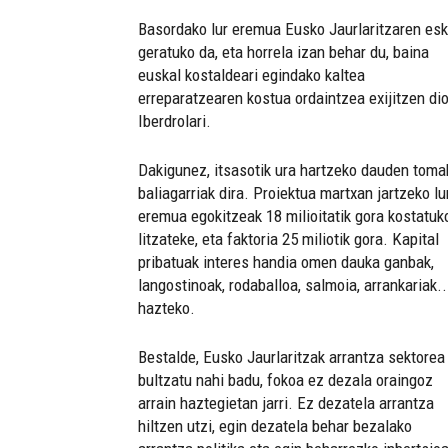
Basordako lur eremua Eusko Jaurlaritzaren es
geratuko da, eta horrela izan behar du, baina
euskal kostaldeari egindako kaltea
erreparatzearen kostua ordaintzea exijitzen di
Iberdrolari.
Dakigunez, itsasotik ura hartzeko dauden toma
baliagarriak dira. Proiektua martxan jartzeko lu
eremua egokitzeak 18 milioitatik gora kostatuk
litzateke, eta faktoria 25 miliotik gora. Kapital
pribatuak interes handia omen dauka ganbak,
langostinoak, rodaballoa, salmoia, arrankariak..
hazteko.
Bestalde, Eusko Jaurlaritzak arrantza sektorea
bultzatu nahi badu, fokoa ez dezala oraingoz
arrain haztegietan jarri. Ez dezatela arrantza
hiltzen utzi, egin dezatela behar bezalako