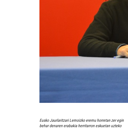
Eusko Jaurlaritzari Lemoizko eremu horretan zer egin
behar denaren erabakia herritarron eskuetan uzteko