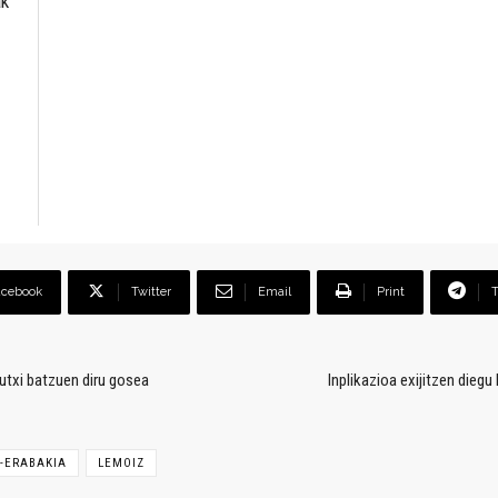
ak
acebook
Twitter
Email
Print
utxi batzuen diru gosea
Inplikazioa exijitzen diegu
A-ERABAKIA
LEMOIZ