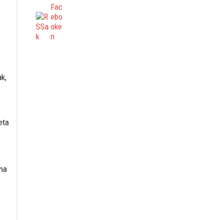
k,
eta
na