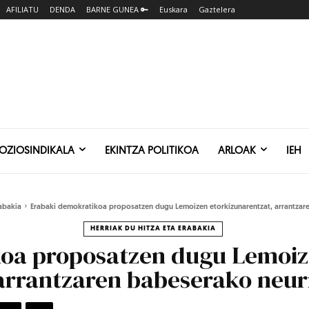
AFILIATU
DENDA
BARNE GUNEA 🔑
Euskara
Gaztelera
SOZIOSINDIKALA
EKINTZA POLITIKOA
ARLOAK
IEH
rabakia
Erabaki demokratikoa proposatzen dugu Lemoizen etorkizunarentzat, arrantzare
HERRIAK DU HITZA ETA ERABAKIA
koa proposatzen dugu Lemoi
arrantzaren babeserako neur