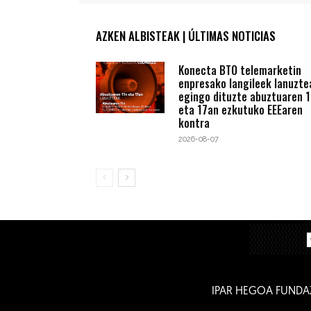
AZKEN ALBISTEAK | ÚLTIMAS NOTICIAS
Konecta BTO telemarketin
enpresako langileek lanuzte
egingo dituzte abuztuaren 1
eta 17an ezkutuko EEEaren
kontra
2026-08-07
IPAR HEGOA FUNDA