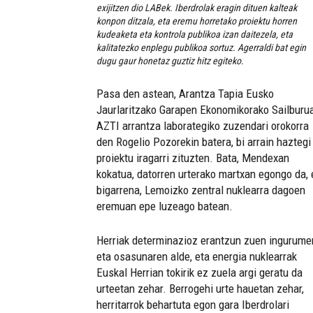
exijitzen dio LABek. Iberdrolak eragin dituen kalteak
konpon ditzala, eta eremu horretako proiektu horren
kudeaketa eta kontrola publikoa izan daitezela, eta
kalitatezko enplegu publikoa sortuz. Agerraldi bat egin
dugu gaur honetaz guztiz hitz egiteko.
Pasa den astean, Arantza Tapia Eusko
Jaurlaritzako Garapen Ekonomikorako Sailburua
AZTI arrantza laborategiko zuzendari orokorra
den Rogelio Pozorekin batera, bi arrain haztegi
proiektu iragarri zituzten. Bata, Mendexan
kokatua, datorren urterako martxan egongo da, 
bigarrena, Lemoizko zentral nuklearra dagoen
eremuan epe luzeago batean.
Herriak determinazioz erantzun zuen ingurume
eta osasunaren alde, eta energia nuklearrak
Euskal Herrian tokirik ez zuela argi geratu da
urteetan zehar. Berrogehi urte hauetan zehar,
herritarrok behartuta egon gara Iberdrolari