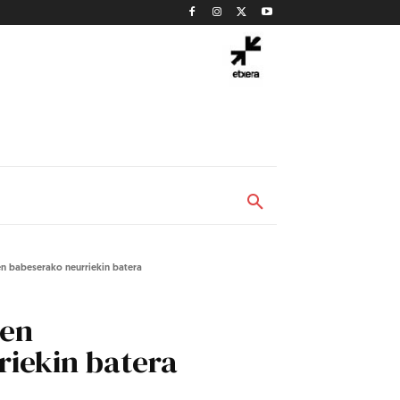
n babeserako neurriekin batera
zen
riekin batera