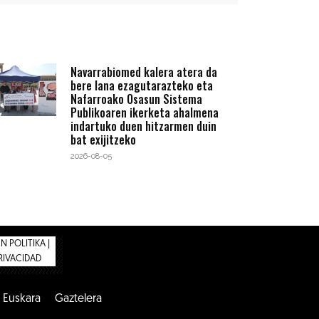
Navarrabiomed kalera atera da
bere lana ezagutarazteko eta
Nafarroako Osasun Sistema
Publikoaren ikerketa ahalmena
indartuko duen hitzarmen duin
bat exijitzeko
2026-08-05
 POLITIKA |
PRIVACIDAD
Euskara
Gaztelera