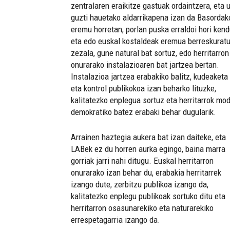
zentralaren eraikitze gastuak ordaintzera, eta u
guzti hauetako aldarrikapena izan da Basordak
eremu horretan, porlan puska erraldoi hori ken
eta edo euskal kostaldeak eremua berreskurat
zezala, gune natural bat sortuz, edo herritarron
onurarako instalazioaren bat jartzea bertan.
Instalazioa jartzea erabakiko balitz, kudeaketa
eta kontrol publikokoa izan beharko lituzke,
kalitatezko enplegua sortuz eta herritarrok mo
demokratiko batez erabaki behar dugularik.
Arrainen haztegia aukera bat izan daiteke, eta
LABek ez du horren aurka egingo, baina marra
gorriak jarri nahi ditugu. Euskal herritarron
onurarako izan behar du, erabakia herritarrek
izango dute, zerbitzu publikoa izango da,
kalitatezko enplegu publikoak sortuko ditu eta
herritarron osasunarekiko eta naturarekiko
errespetagarria izango da.