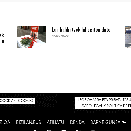
Lan baldintzek hil egiten dute
ak
2026-08-06
1n
LEGE OHARRA ETA PRIBATUTASUN
COOKIAK | COOKIES
AVISO LEGAL Y POLÍTICA DE 
ZIOA
BIZILAN.EUS
AFILIATU
DENDA
BARNE GUNEA 🔑