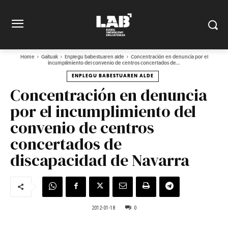
Home
Gaituak
Enplegu babestuaren alde
Concentración en denuncia por el
incumplimiento del convenio de centros concertados de...
ENPLEGU BABESTUAREN ALDE
Concentración en denuncia
por el incumplimiento del
convenio de centros
concertados de
discapacidad de Navarra
2012-01-18
0