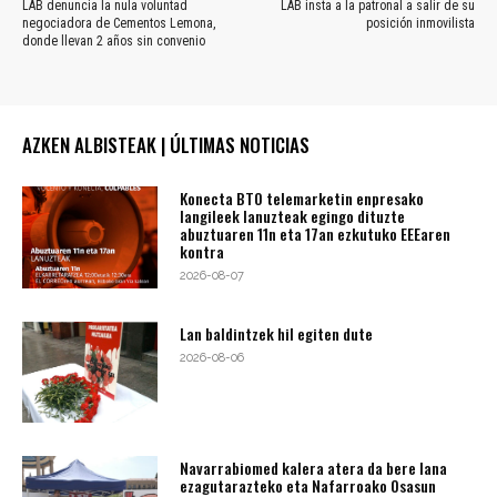
LAB denuncia la nula voluntad
LAB insta a la patronal a salir de su
negociadora de Cementos Lemona,
posición inmovilista
donde llevan 2 años sin convenio
AZKEN ALBISTEAK | ÚLTIMAS NOTICIAS
Konecta BTO telemarketin enpresako
langileek lanuzteak egingo dituzte
abuztuaren 11n eta 17an ezkutuko EEEaren
kontra
2026-08-07
Lan baldintzek hil egiten dute
2026-08-06
Navarrabiomed kalera atera da bere lana
ezagutarazteko eta Nafarroako Osasun