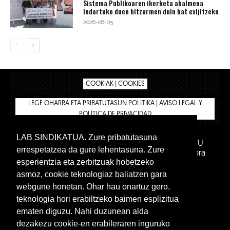
Sistema Publikoaren ikerketa ahalmena
indartuko duen hitzarmen duin bat exijitzeko
2026-08-05
COOKIAK | COOKIES
LEGE OHARRA ETA PRIBATUTASUN POLITIKA | AVISO LEGAL Y
POLÍTICA DE PRIVACIDAD
LAB SINDIKATUA. Zure pribatutasuna
IPAR HEGOA FUNDAZIOA
BIZILAN.EUS
AFILIATU
errespetatzea da gure lehentasuna. Zure
DENDA
BARNE GUNEA 🔑
Euskara
Gaztelera
esperientzia eta zerbitzuak hobetzeko
asmoz, cookie teknologiaz baliatzen gara
webgune honetan. Ohar hau onartuz gero,
teknologia hori erabiltzeko baimen esplizitua
ematen diguzu. Nahi duzunean alda
dezakezu cookie-en erabileraren inguruko